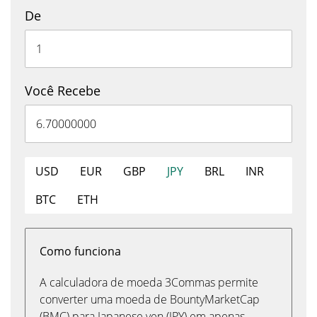
De
Você Recebe
USD
EUR
GBP
JPY
BRL
INR
BTC
ETH
Como funciona
A calculadora de moeda 3Commas permite
converter uma moeda de BountyMarketCap
(BMC) para Japanese yen (JPY) em apenas