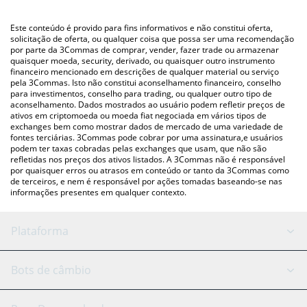
uma plataforma de troca Crypto Exchange ou P2P (pessoa a
pessoa) como LocalBitcoins, etc.
Você também pode usar nossa tabela de preços de
Este conteúdo é provido para fins informativos e não constitui oferta,
BountyMarketCap acima para verificar o último preço de
solicitação de oferta, ou qualquer coisa que possa ser uma recomendação
por parte da 3Commas de comprar, vender, fazer trade ou armazenar
BountyMarketCap nas principais moedas fiat e criptográficas.
quaisquer moeda, security, derivado, ou quaisquer outro instrumento
financeiro mencionado em descrições de qualquer material ou serviço
pela 3Commas. Isto não constitui aconselhamento financeiro, conselho
para investimentos, conselho para trading, ou qualquer outro tipo de
aconselhamento. Dados mostrados ao usuário podem refletir preços de
ativos em criptomoeda ou moeda fiat negociada em vários tipos de
exchanges bem como mostrar dados de mercado de uma variedade de
fontes terciárias. 3Commas pode cobrar por uma assinatura,e usuários
podem ter taxas cobradas pelas exchanges que usam, que não são
refletidas nos preços dos ativos listados. A 3Commas não é responsável
por quaisquer erros ou atrasos em conteúdo or tanto da 3Commas como
de terceiros, e nem é responsável por ações tomadas baseando-se nas
informações presentes em qualquer contexto.
Plataforma
Bot GRID
Status do sistema
Bots de câmbio
Bots DCA
Backtesting