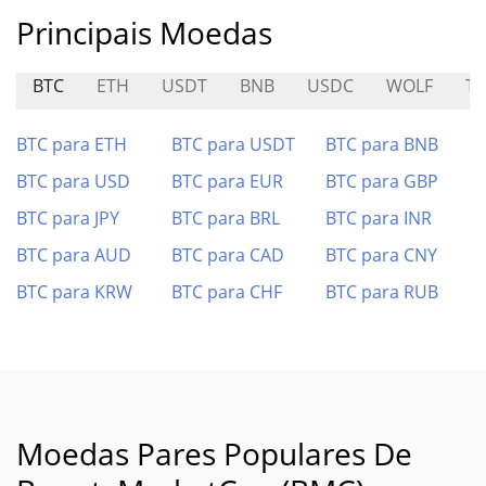
Principais Moedas
BTC
ETH
USDT
BNB
USDC
WOLF
T
BTC para ETH
BTC para USDT
BTC para BNB
BTC para USD
BTC para EUR
BTC para GBP
BTC para JPY
BTC para BRL
BTC para INR
BTC para AUD
BTC para CAD
BTC para CNY
BTC para KRW
BTC para CHF
BTC para RUB
Moedas Pares Populares De