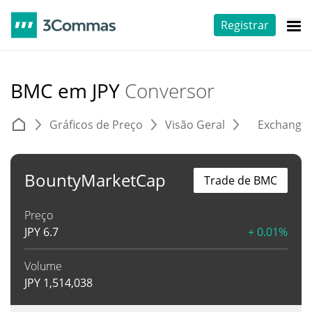
Registrar
BMC em JPY
Conversor
Gráficos de Preço
Visão Geral
Exchange
BountyMarketCap
Trade de BMC
Preço
JPY
6.7
+ 0.01%
Volume
JPY
1,514,038