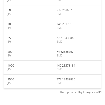
JPY
BMC
50
7.46268657
JPY
BMC
100
14.92537313
JPY
BMC
250
37.31343284
JPY
BMC
500
74.62686567
JPY
BMC
1000
149.25373134
JPY
BMC
2500
373.13432836
JPY
BMC
Data provided by
Coingecko
API