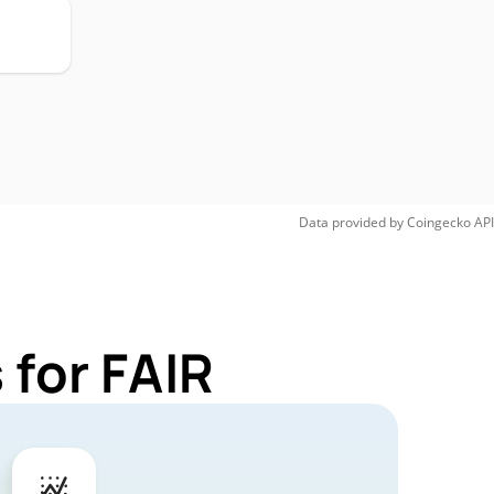
Data provided by
Coingecko
API
 for FAIR