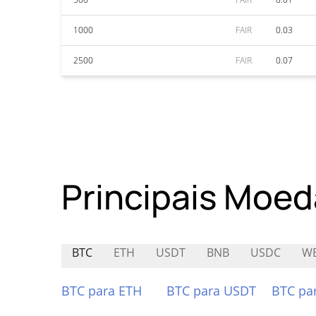
1000
FAIR
0.03
2500
FAIR
0.07
Principais Moed
BTC
ETH
USDT
BNB
USDC
W
BTC para ETH
BTC para USDT
BTC pa