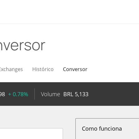
versor
Exchanges
Histórico
Conversor
98
+ 0.78%
Volume
BRL
5,133
Como funciona