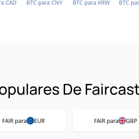
ra CAD
BTC para CNY
BTC para KRW
BTC pa
pulares De Faircast
FAIR para
EUR
FAIR para
GBP