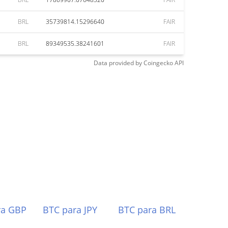
BRL
35739814.15296640
FAIR
BRL
89349535.38241601
FAIR
Data provided by
Coingecko
API
ra GBP
BTC para JPY
BTC para BRL