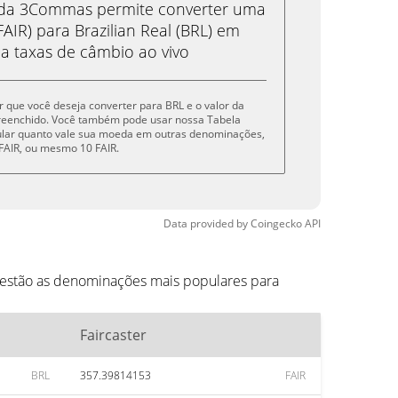
eda 3Commas permite converter uma
AIR) para Brazilian Real (BRL) em
 a taxas de câmbio ao vivo
er que você deseja converter para BRL e o valor da
reenchido. Você também pode usar nossa Tabela
cular quanto vale sua moeda em outras denominações,
 5 FAIR, ou mesmo 10 FAIR.
Data provided by
Coingecko
API
 estão as denominações mais populares para
Faircaster
BRL
357.39814153
FAIR