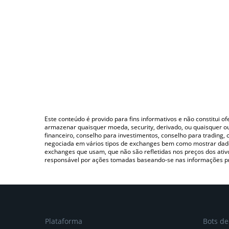
Este conteúdo é provido para fins informativos e não constitui 
armazenar quaisquer moeda, security, derivado, ou quaisquer o
financeiro, conselho para investimentos, conselho para trading
negociada em vários tipos de exchanges bem como mostrar dado
exchanges que usam, que não são refletidas nos preços dos ati
responsável por ações tomadas baseando-se nas informações p
Plataforma
Bots d