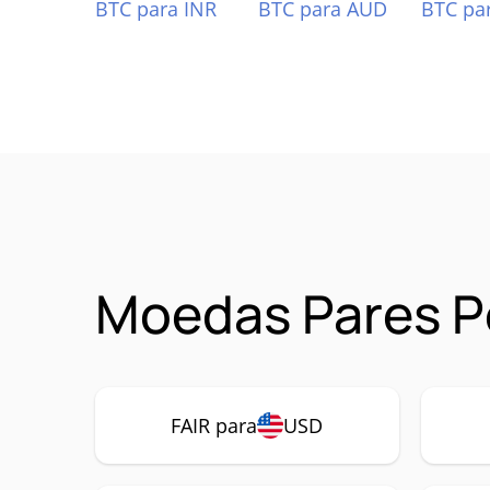
BTC para INR
BTC para AUD
BTC pa
Moedas Pares Po
FAIR para
USD