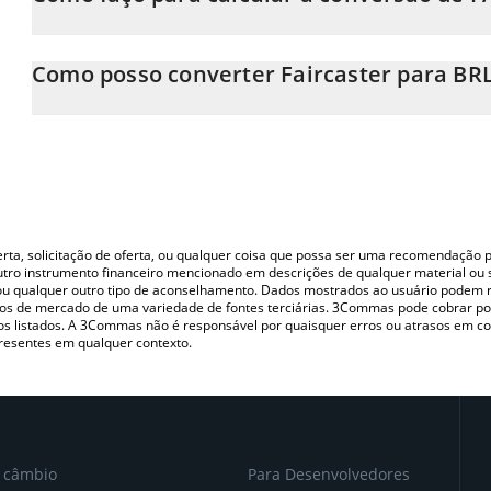
Neste momento, 1 Faircaster equivale a 0.00002798 BRL
A Calculadora Faircaster 3Commas permite calcular facilmente 
inserindo a quantidade de Faircaster no campo correspondente e
Como posso converter Faircaster para BR
Real (BRL).
A maneira mais comum de converter o FAIR para BRL é utilizand
Você também pode usar nossa tabela de preços de Faircaster acim
(pessoa a pessoa) como LocalBitcoins, etc.
principais moedas fiat e criptográficas.
oferta, solicitação de oferta, ou qualquer coisa que possa ser uma recomendaçã
utro instrumento financeiro mencionado em descrições de qualquer material ou 
, ou qualquer outro tipo de aconselhamento. Dados mostrados ao usuário podem r
s de mercado de uma variedade de fontes terciárias. 3Commas pode cobrar por
vos listados. A 3Commas não é responsável por quaisquer erros ou atrasos em 
resentes em qualquer contexto.
e câmbio
Para Desenvolvedores