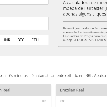
A calculadora de mo
moeda de Faircaster (F
apenas alguns cliques
Basta digitar o valor de Faircast
conversão é automaticamente p
Calculadora de Preços para cal
INR
BTC
ETH
ou seja, .1 FAIR, .5 FAIR, 1 FAIR,
cada três minutos e é automaticamente exibido em BRL. Abaixo
an Real
Brazilian Real
BRL
0.01