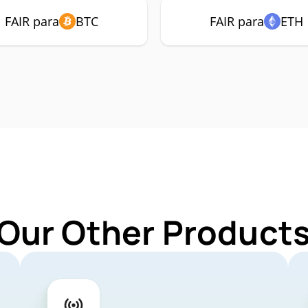
FAIR para
BTC
FAIR para
ETH
Our Other Products