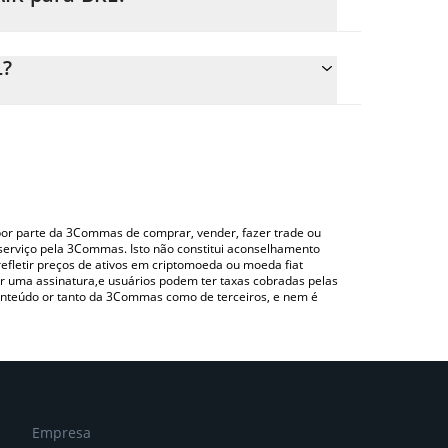
o preço de conversão do FAIR para BRL simplesmente
 converterá automaticamente o valor em Brazilian
L?
o uma plataforma de troca Crypto Exchange ou P2P
a para verificar o último preço de Faircaster nas
o por parte da 3Commas de comprar, vender, fazer trade ou
serviço pela 3Commas. Isto não constitui aconselhamento
efletir preços de ativos em criptomoeda ou moeda fiat
 uma assinatura,e usuários podem ter taxas cobradas pelas
conteúdo or tanto da 3Commas como de terceiros, e nem é
Empresa