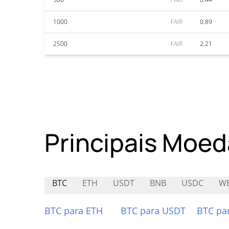
1000
FAIR
0.89
2500
FAIR
2.21
Principais Moed
BTC
ETH
USDT
BNB
USDC
W
BTC para ETH
BTC para USDT
BTC pa