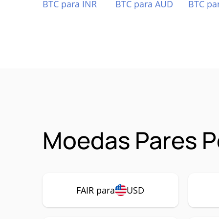
BTC para INR
BTC para AUD
BTC pa
Moedas Pares Po
FAIR para
USD