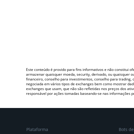
Este conteúdo é provido para fins informativos e não constitui 
armazenar quaisquer moeda, security, derivado, ou quaisquer o
financeiro, conselho para investimentos, conselho para trading
negociada em vários tipos de exchanges bem como mostrar dado
exchanges que usam, que não são refletidas nos preços dos ati
responsável por ações tomadas baseando-se nas informações p
Plataforma
Bots d