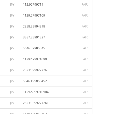
JPY
112.92799711
FAIR
JPY
1129.27997109
FAIR
JPY
2258.55994218
FAIR
JPY
3387.83991327
FAIR
JPY
5646.39985545
FAIR
JPY
11292.79971090
FAIR
JPY
28231.99927726
FAIR
JPY
56463.99855452
FAIR
JPY
112927.99710904
FAIR
JPY
282319.99277261
FAIR
JPY
564639.98554522
FAIR