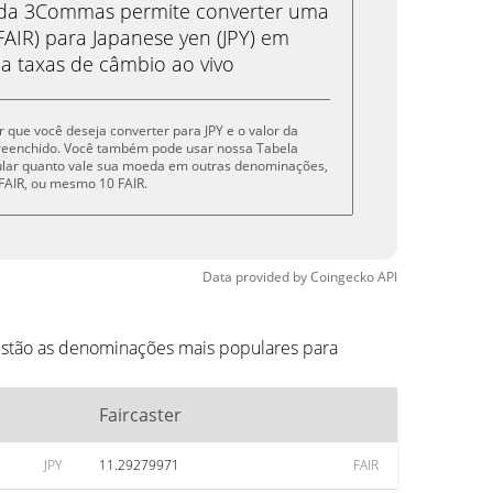
eda 3Commas permite converter uma
FAIR) para Japanese yen (JPY) em
 a taxas de câmbio ao vivo
er que você deseja converter para JPY e o valor da
reenchido. Você também pode usar nossa Tabela
cular quanto vale sua moeda em outras denominações,
 5 FAIR, ou mesmo 10 FAIR.
Data provided by
Coingecko
API
 estão as denominações mais populares para
Faircaster
JPY
11.29279971
FAIR