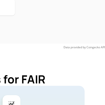
Data provided by
Coingecko
API
 for FAIR