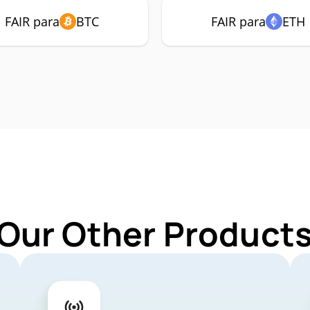
FAIR para
BTC
FAIR para
ETH
Our Other Products