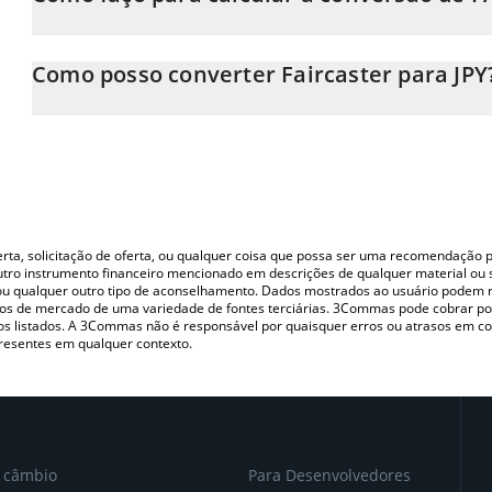
Neste momento, 1 Faircaster equivale a 0.00088552 JPY
A Calculadora Faircaster 3Commas permite calcular facilmente o
inserindo a quantidade de Faircaster no campo correspondente 
Como posso converter Faircaster para JPY
yen (JPY).
A maneira mais comum de converter o FAIR para JPY é utilizand
Você também pode usar nossa tabela de preços de Faircaster acim
(pessoa a pessoa) como LocalBitcoins, etc.
principais moedas fiat e criptográficas.
oferta, solicitação de oferta, ou qualquer coisa que possa ser uma recomendaçã
utro instrumento financeiro mencionado em descrições de qualquer material ou 
, ou qualquer outro tipo de aconselhamento. Dados mostrados ao usuário podem r
s de mercado de uma variedade de fontes terciárias. 3Commas pode cobrar por
vos listados. A 3Commas não é responsável por quaisquer erros ou atrasos em 
resentes em qualquer contexto.
e câmbio
Para Desenvolvedores