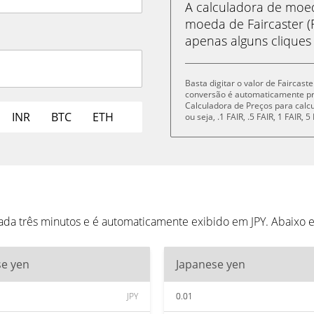
A calculadora de mo
moeda de Faircaster (
apenas alguns cliques
Basta digitar o valor de Faircast
conversão é automaticamente p
Calculadora de Preços para cal
INR
BTC
ETH
ou seja, .1 FAIR, .5 FAIR, 1 FAIR,
cada três minutos e é automaticamente exibido em JPY. Abaixo
se yen
Japanese yen
JPY
0.01