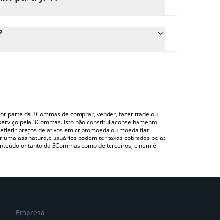
 preço de conversão do FAIR para JPY simplesmente
e converterá automaticamente o valor em Japanese
?
o uma plataforma de troca Crypto Exchange ou P2P
a para verificar o último preço de Faircaster nas
o por parte da 3Commas de comprar, vender, fazer trade ou
serviço pela 3Commas. Isto não constitui aconselhamento
efletir preços de ativos em criptomoeda ou moeda fiat
 uma assinatura,e usuários podem ter taxas cobradas pelas
conteúdo or tanto da 3Commas como de terceiros, e nem é
Empresa