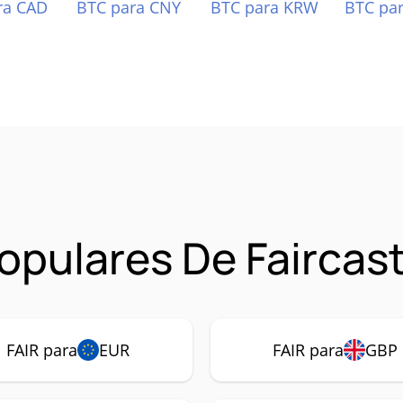
ra CAD
BTC para CNY
BTC para KRW
BTC pa
pulares De Faircast
FAIR para
EUR
FAIR para
GBP