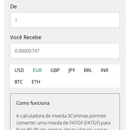
De
Você Recebe
USD
EUR
GBP
JPY
BRL
INR
BTC
ETH
Como funciona
A calculadora de moeda 3Commas permite
converter uma moeda de FATGF (FATGF) para
Euro (EUR) em apenas alguns cliques a taxas