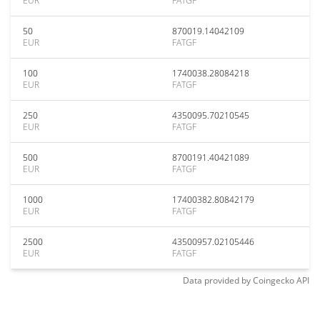
EUR
FATGF
50
870019.14042109
EUR
FATGF
100
1740038.28084218
EUR
FATGF
250
4350095.70210545
EUR
FATGF
500
8700191.40421089
EUR
FATGF
1000
17400382.80842179
EUR
FATGF
2500
43500957.02105446
EUR
FATGF
Data provided by
Coingecko
API