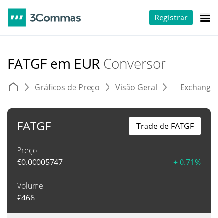
Registrar
FATGF em EUR
Conversor
Gráficos de Preço
Visão Geral
Exchange
FATGF
Trade de FATGF
Preço
€
0.00005747
+ 0.71%
Volume
€
466