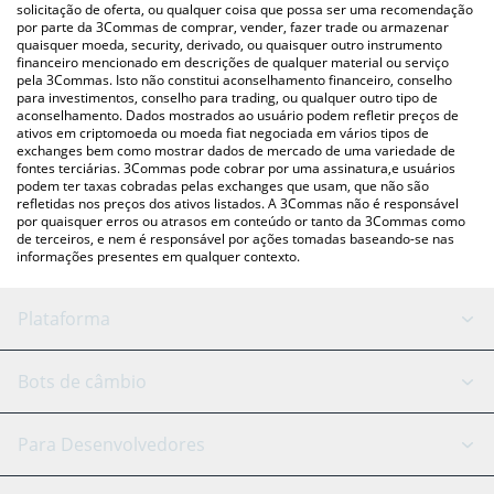
acima para verificar o último preço de FATGF nas principais
solicitação de oferta, ou qualquer coisa que possa ser uma recomendação
por parte da 3Commas de comprar, vender, fazer trade ou armazenar
moedas fiat e criptográficas.
quaisquer moeda, security, derivado, ou quaisquer outro instrumento
financeiro mencionado em descrições de qualquer material ou serviço
pela 3Commas. Isto não constitui aconselhamento financeiro, conselho
para investimentos, conselho para trading, ou qualquer outro tipo de
aconselhamento. Dados mostrados ao usuário podem refletir preços de
ativos em criptomoeda ou moeda fiat negociada em vários tipos de
exchanges bem como mostrar dados de mercado de uma variedade de
fontes terciárias. 3Commas pode cobrar por uma assinatura,e usuários
podem ter taxas cobradas pelas exchanges que usam, que não são
refletidas nos preços dos ativos listados. A 3Commas não é responsável
por quaisquer erros ou atrasos em conteúdo or tanto da 3Commas como
de terceiros, e nem é responsável por ações tomadas baseando-se nas
informações presentes em qualquer contexto.
Plataforma
Bot GRID
Status do sistema
Bots de câmbio
Bots DCA
Backtesting
Binance
BitMEX
Para Desenvolvedores
Signal Bot
Assistente de IA
Bitstamp
Kraken