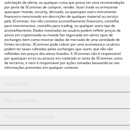
acima para verificar o último preço de FATGF nas principais
solicitação de oferta, ou qualquer coisa que possa ser uma recomendação
por parte da 3Commas de comprar, vender, fazer trade ou armazenar
moedas fiat e criptográficas.
quaisquer moeda, security, derivado, ou quaisquer outro instrumento
financeiro mencionado em descrições de qualquer material ou serviço
pela 3Commas. Isto não constitui aconselhamento financeiro, conselho
para investimentos, conselho para trading, ou qualquer outro tipo de
aconselhamento. Dados mostrados ao usuário podem refletir preços de
ativos em criptomoeda ou moeda fiat negociada em vários tipos de
exchanges bem como mostrar dados de mercado de uma variedade de
fontes terciárias. 3Commas pode cobrar por uma assinatura,e usuários
podem ter taxas cobradas pelas exchanges que usam, que não são
refletidas nos preços dos ativos listados. A 3Commas não é responsável
por quaisquer erros ou atrasos em conteúdo or tanto da 3Commas como
de terceiros, e nem é responsável por ações tomadas baseando-se nas
informações presentes em qualquer contexto.
Plataforma
Bot GRID
Status do sistema
Bots de câmbio
Bots DCA
Backtesting
Binance
BitMEX
Para Desenvolvedores
Signal Bot
Assistente de IA
Bitstamp
Kraken