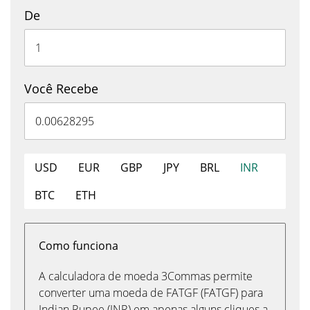
De
Você Recebe
USD
EUR
GBP
JPY
BRL
INR
BTC
ETH
Como funciona
A calculadora de moeda 3Commas permite
converter uma moeda de FATGF (FATGF) para
Indian Rupee (INR) em apenas alguns cliques a