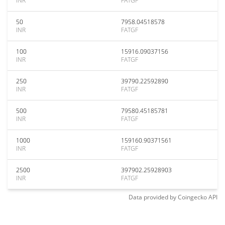
INR
FATGF
50
7958.04518578
INR
FATGF
100
15916.09037156
INR
FATGF
250
39790.22592890
INR
FATGF
500
79580.45185781
INR
FATGF
1000
159160.90371561
INR
FATGF
2500
397902.25928903
INR
FATGF
Data provided by
Coingecko
API