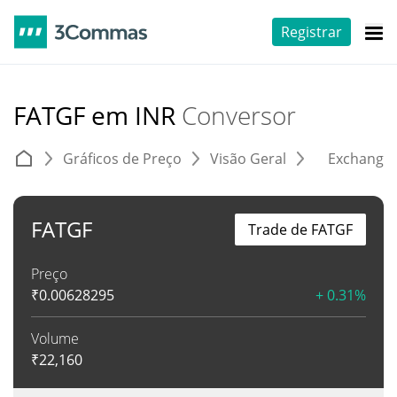
Registrar
FATGF em INR
Conversor
Gráficos de Preço
Visão Geral
Exchange
FATGF
Trade de FATGF
Preço
₹
0.00628295
+ 0.31%
Volume
₹
22,160