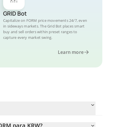
GRID Bot
Capitalize on FORM price movements 24/7, even
in sideways markets. The Grid Bot places smart
buy and sell orders within preset ranges to
capture every market swing.
Learn more
 FORM para KRW?