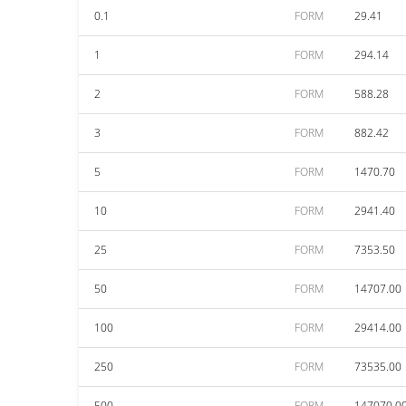
0.1
FORM
29.41
1
FORM
294.14
2
FORM
588.28
3
FORM
882.42
5
FORM
1470.70
10
FORM
2941.40
25
FORM
7353.50
50
FORM
14707.00
100
FORM
29414.00
250
FORM
73535.00
500
FORM
147070.0