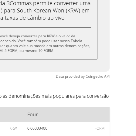
eda 3Commas permite converter uma
) para South Korean Won (KRW) em
 a taxas de câmbio ao vivo
e você deseja converter para KRW e o valor da
reenchido. Você também pode usar nossa Tabela
cular quanto vale sua moeda em outras denominações,
ORM, 5 FORM, ou mesmo 10 FORM.
Data provided by
Coingecko
API
ão as denominações mais populares para conversão
Four
KRW
0.00003400
FORM