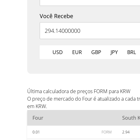
Você Recebe
USD
EUR
GBP
JPY
BRL
Última calculadora de preços FORM para KRW
O preço de mercado do Four é atualizado a cada 
em KRW.
Four
South 
0.01
FORM
2.94