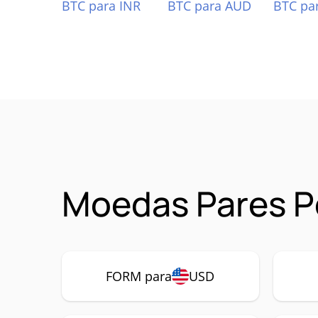
BTC para INR
BTC para AUD
BTC pa
Moedas Pares P
FORM para
USD