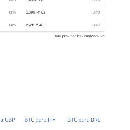
KRW
3.39974162
FORM
KRW
8.49935405
FORM
Data provided by
Coingecko
API
ra GBP
BTC para JPY
BTC para BRL