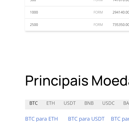
1000
FORM
294140.0
2500
FORM
735350.0
Principais Moed
BTC
ETH
USDT
BNB
USDC
BA
BTC para ETH
BTC para USDT
BTC pa