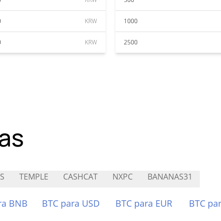
0
KRW
1000
0
KRW
2500
as
S
TEMPLE
CASHCAT
NXPC
BANANAS31
ra BNB
BTC para USD
BTC para EUR
BTC pa