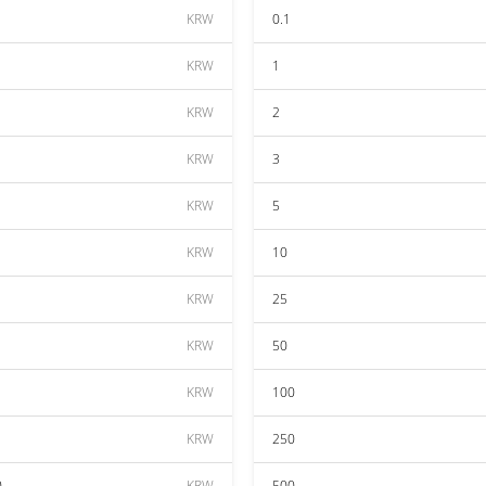
KRW
0.1
KRW
1
KRW
2
KRW
3
KRW
5
KRW
10
KRW
25
KRW
50
KRW
100
KRW
250
0
KRW
500