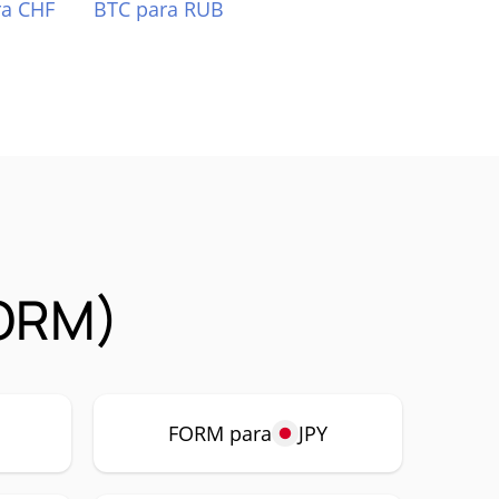
ra CHF
BTC para RUB
FORM)
P
FORM para
JPY