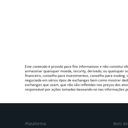
Este conteúdo é provido para fins informativos e não constitui 
armazenar quaisquer moeda, security, derivado, ou quaisquer o
financeiro, conselho para investimentos, conselho para trading
negociada em vários tipos de exchanges bem como mostrar dado
exchanges que usam, que não são refletidas nos preços dos ati
responsável por ações tomadas baseando-se nas informações p
Plataforma
Bots d