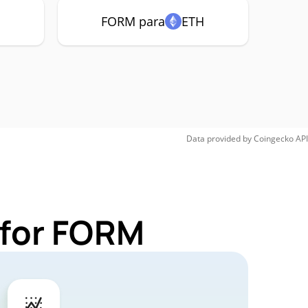
FORM para
ETH
Data provided by
Coingecko
API
 for FORM