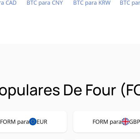
ra CAD
BTC para CNY
BTC para KRW
BTC pa
opulares De Four (
FORM para
EUR
FORM para
GB