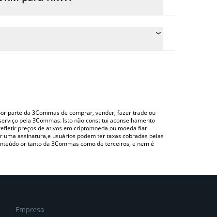
eço de conversão do FORM para KRW simplesmente
verterá automaticamente o valor em South Korean
do uma plataforma de troca Crypto Exchange ou
 verificar o último preço de Four nas principais
o por parte da 3Commas de comprar, vender, fazer trade ou
serviço pela 3Commas. Isto não constitui aconselhamento
efletir preços de ativos em criptomoeda ou moeda fiat
 uma assinatura,e usuários podem ter taxas cobradas pelas
conteúdo or tanto da 3Commas como de terceiros, e nem é
Empresa