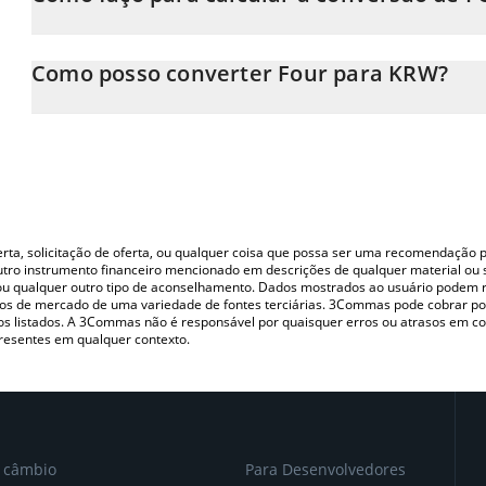
Neste momento, 1 Four equivale a 294.14 KRW
A Calculadora Four 3Commas permite calcular facilmente o pr
inserindo a quantidade de Four no campo correspondente e con
Como posso converter Four para KRW?
Won (KRW).
A maneira mais comum de converter o FORM para KRW é utilizan
Você também pode usar nossa tabela de preços de Four acima para
P2P (pessoa a pessoa) como LocalBitcoins, etc.
moedas fiat e criptográficas.
oferta, solicitação de oferta, ou qualquer coisa que possa ser uma recomendaçã
utro instrumento financeiro mencionado em descrições de qualquer material ou 
, ou qualquer outro tipo de aconselhamento. Dados mostrados ao usuário podem r
s de mercado de uma variedade de fontes terciárias. 3Commas pode cobrar por
vos listados. A 3Commas não é responsável por quaisquer erros ou atrasos em 
resentes em qualquer contexto.
e câmbio
Para Desenvolvedores