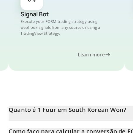
Signal Bot
Execute your FORM trading strategy using
webhook signals from any source or using a
TradingView Strategy.
Learn more
Quanto é 1 Four em South Korean Won?
O preço do Four em KRW está em constante mudança.
Como faço para calcular a conversão de