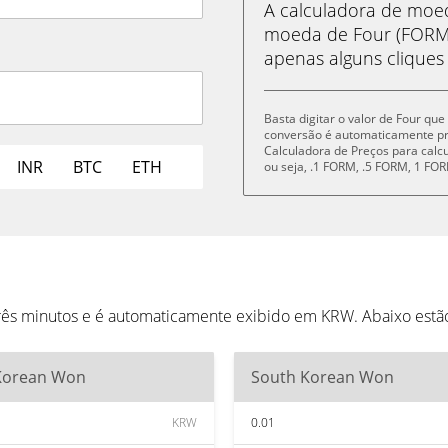
A calculadora de mo
moeda de Four (FORM
apenas alguns cliques
Basta digitar o valor de Four qu
conversão é automaticamente p
Calculadora de Preços para cal
INR
BTC
ETH
ou seja, .1 FORM, .5 FORM, 1 F
três minutos e é automaticamente exibido em KRW. Abaixo est
Korean Won
South Korean Won
KRW
0.01