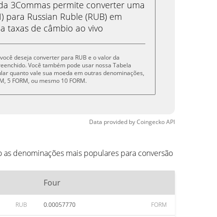
eda 3Commas permite converter uma
 para Russian Ruble (RUB) em
 a taxas de câmbio ao vivo
e você deseja converter para RUB e o valor da
reenchido. Você também pode usar nossa Tabela
cular quanto vale sua moeda em outras denominações,
ORM, 5 FORM, ou mesmo 10 FORM.
Data provided by
Coingecko
API
ão as denominações mais populares para conversão
Four
RUB
0.00057770
FORM