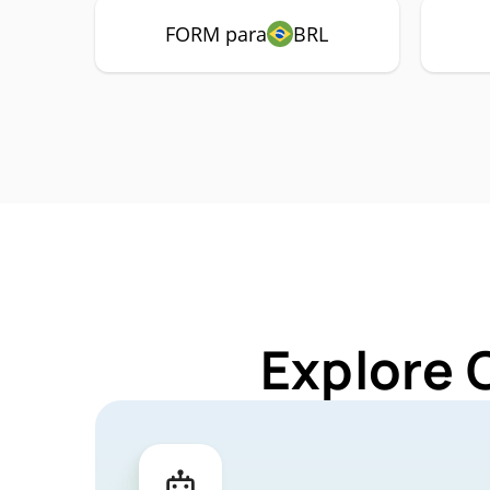
FORM para
BRL
Explore 