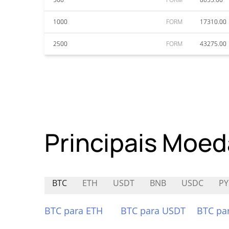
1000
FORM
17310.00
2500
FORM
43275.00
Principais Moed
BTC
ETH
USDT
BNB
USDC
P
BTC para ETH
BTC para USDT
BTC pa