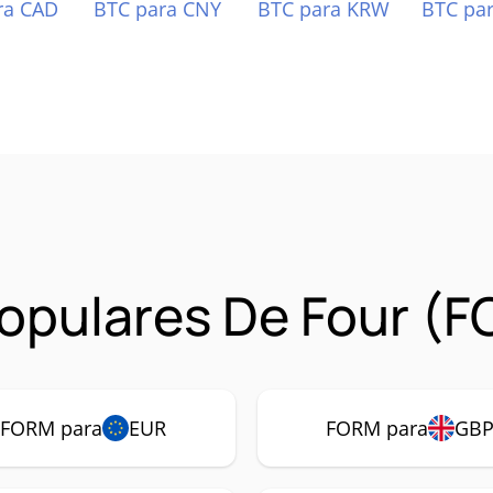
ra CAD
BTC para CNY
BTC para KRW
BTC pa
opulares De Four (
FORM para
EUR
FORM para
GB