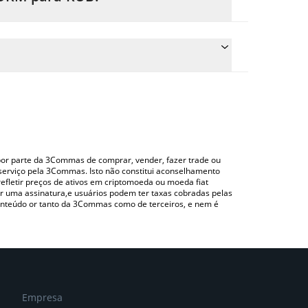
eço de conversão do FORM para RUB simplesmente
verterá automaticamente o valor em Russian Ruble
do uma plataforma de troca Crypto Exchange ou
 verificar o último preço de Four nas principais
o por parte da 3Commas de comprar, vender, fazer trade ou
serviço pela 3Commas. Isto não constitui aconselhamento
efletir preços de ativos em criptomoeda ou moeda fiat
 uma assinatura,e usuários podem ter taxas cobradas pelas
conteúdo or tanto da 3Commas como de terceiros, e nem é
Empresa