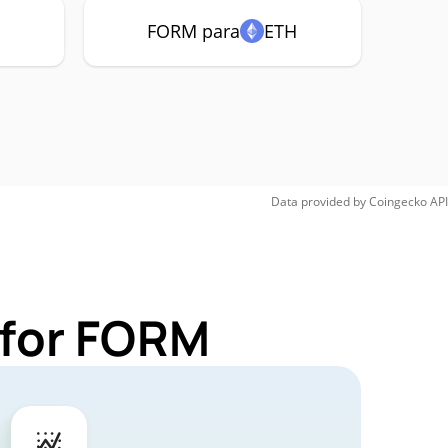
FORM para
ETH
Data provided by
Coingecko
API
 for FORM