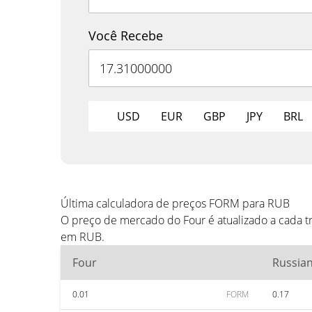
Você Recebe
USD
EUR
GBP
JPY
BRL
Última calculadora de preços FORM para RUB
O preço de mercado do Four é atualizado a cada 
em RUB.
Four
Russia
0.01
FORM
0.17