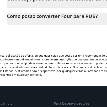
Neste momento, 1 Four equivale a 17.31 RUB
A Calculadora Four 3Commas permite calcular facilmente o pr
inserindo a quantidade de Four no campo correspondente e con
Como posso converter Four para RUB?
(RUB).
A maneira mais comum de converter o FORM para RUB é utilizan
Você também pode usar nossa tabela de preços de Four acima para
P2P (pessoa a pessoa) como LocalBitcoins, etc.
moedas fiat e criptográficas.
oferta, solicitação de oferta, ou qualquer coisa que possa ser uma recomendaçã
utro instrumento financeiro mencionado em descrições de qualquer material ou 
, ou qualquer outro tipo de aconselhamento. Dados mostrados ao usuário podem r
s de mercado de uma variedade de fontes terciárias. 3Commas pode cobrar por
vos listados. A 3Commas não é responsável por quaisquer erros ou atrasos em 
resentes em qualquer contexto.
e câmbio
Para Desenvolvedores