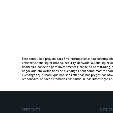
Este conteúdo é provido para fins informativos e não constitui 
armazenar quaisquer moeda, security, derivado, ou quaisquer o
financeiro, conselho para investimentos, conselho para trading
negociada em vários tipos de exchanges bem como mostrar dado
exchanges que usam, que não são refletidas nos preços dos ati
responsável por ações tomadas baseando-se nas informações p
Plataforma
Bots d