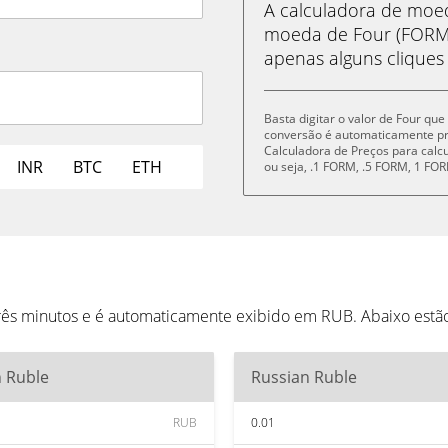
A calculadora de mo
moeda de Four (FORM)
apenas alguns cliques
Basta digitar o valor de Four qu
conversão é automaticamente p
Calculadora de Preços para cal
INR
BTC
ETH
ou seja, .1 FORM, .5 FORM, 1 F
três minutos e é automaticamente exibido em RUB. Abaixo est
n Ruble
Russian Ruble
RUB
0.01