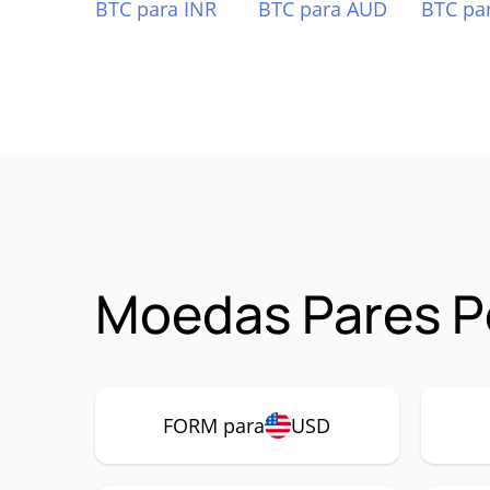
BTC para INR
BTC para AUD
BTC pa
Moedas Pares P
FORM para
USD