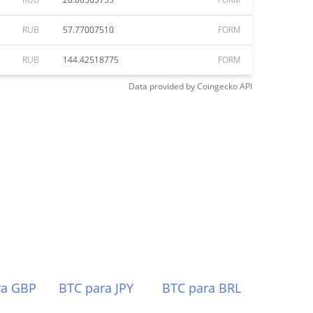
RUB
57.77007510
FORM
RUB
144.42518775
FORM
Data provided by
Coingecko
API
ra GBP
BTC para JPY
BTC para BRL