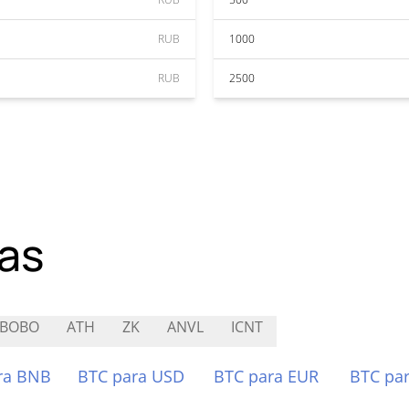
RUB
1000
RUB
2500
as
YBOBO
ATH
ZK
ANVL
ICNT
ra BNB
BTC para USD
BTC para EUR
BTC pa