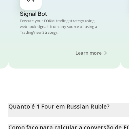
Signal Bot
Execute your FORM trading strategy using
webhook signals from any source or using a
TradingView Strategy.
Learn more
Quanto é 1 Four em Russian Ruble?
O preço do Four em RUB está em constante mudança.
Como faço para calcular a conversão de 