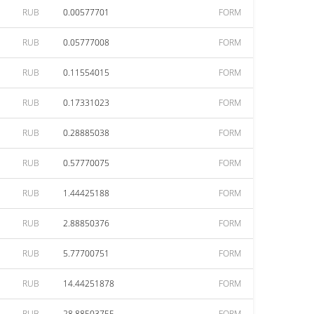
RUB
0.00577701
FORM
RUB
0.05777008
FORM
RUB
0.11554015
FORM
RUB
0.17331023
FORM
RUB
0.28885038
FORM
RUB
0.57770075
FORM
RUB
1.44425188
FORM
RUB
2.88850376
FORM
RUB
5.77700751
FORM
RUB
14.44251878
FORM
RUB
28.88503755
FORM