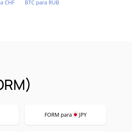
ra CHF
BTC para RUB
FORM)
P
FORM para
JPY