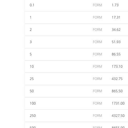
0.1
FORM
1.73
1
FORM
17.31
2
FORM
34.62
3
FORM
51.93
5
FORM
86.55
10
FORM
173.10
25
FORM
432.75
50
FORM
865.50
100
FORM
1731.00
250
FORM
4327.50
500
FORM
8655.00