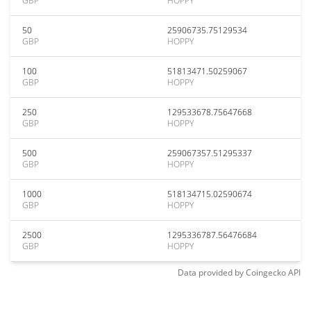
GBP
HOPPY
50
25906735.75129534
GBP
HOPPY
100
51813471.50259067
GBP
HOPPY
250
129533678.75647668
GBP
HOPPY
500
259067357.51295337
GBP
HOPPY
1000
518134715.02590674
GBP
HOPPY
2500
1295336787.56476684
GBP
HOPPY
Data provided by
Coingecko
API