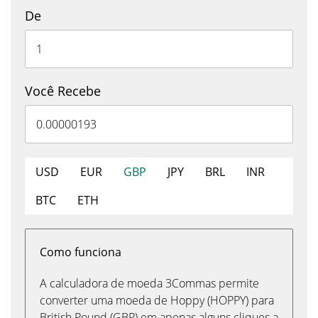
De
Você Recebe
USD
EUR
GBP
JPY
BRL
INR
BTC
ETH
Como funciona
A calculadora de moeda 3Commas permite
converter uma moeda de Hoppy (HOPPY) para
British Pound (GBP) em apenas alguns cliques a