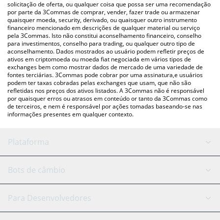
acima para verificar o último preço de Hoppy nas principais
solicitação de oferta, ou qualquer coisa que possa ser uma recomendação
por parte da 3Commas de comprar, vender, fazer trade ou armazenar
moedas fiat e criptográficas.
quaisquer moeda, security, derivado, ou quaisquer outro instrumento
financeiro mencionado em descrições de qualquer material ou serviço
pela 3Commas. Isto não constitui aconselhamento financeiro, conselho
para investimentos, conselho para trading, ou qualquer outro tipo de
aconselhamento. Dados mostrados ao usuário podem refletir preços de
ativos em criptomoeda ou moeda fiat negociada em vários tipos de
exchanges bem como mostrar dados de mercado de uma variedade de
fontes terciárias. 3Commas pode cobrar por uma assinatura,e usuários
podem ter taxas cobradas pelas exchanges que usam, que não são
refletidas nos preços dos ativos listados. A 3Commas não é responsável
por quaisquer erros ou atrasos em conteúdo or tanto da 3Commas como
de terceiros, e nem é responsável por ações tomadas baseando-se nas
informações presentes em qualquer contexto.
Plataforma
Bot GRID
Status do sistema
Bots de câmbio
Bots DCA
Backtesting
Binance
BitMEX
Para Desenvolvedores
Signal Bot
Assistente de IA
Bitstamp
Kraken