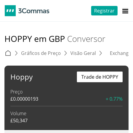
Registrar
HOPPY em GBP
Conversor
Gráficos de Preço
Visão Geral
Exchange
Hoppy
Trade de HOPPY
Preço
£
0.00000193
+ 0.77%
Volume
£
50,347