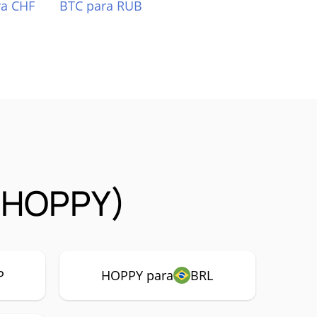
ra CHF
BTC para RUB
 (HOPPY)
P
HOPPY para
BRL