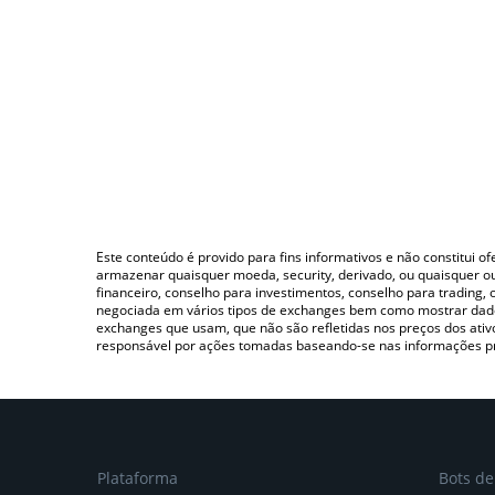
Este conteúdo é provido para fins informativos e não constitui 
armazenar quaisquer moeda, security, derivado, ou quaisquer o
financeiro, conselho para investimentos, conselho para trading
negociada em vários tipos de exchanges bem como mostrar dado
exchanges que usam, que não são refletidas nos preços dos ati
responsável por ações tomadas baseando-se nas informações p
Plataforma
Bots d