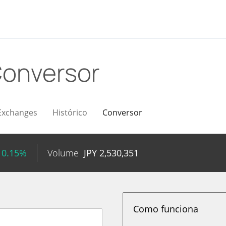
onversor
Exchanges
Histórico
Conversor
 0.15%
Volume
JPY
2,530,351
Como funciona