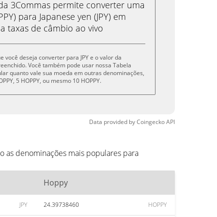
eda 3Commas permite converter uma
Y) para Japanese yen (JPY) em
 a taxas de câmbio ao vivo
ue você deseja converter para JPY e o valor da
reenchido. Você também pode usar nossa Tabela
cular quanto vale sua moeda em outras denominações,
 HOPPY, 5 HOPPY, ou mesmo 10 HOPPY.
Data provided by
Coingecko
API
ão as denominações mais populares para
Hoppy
JPY
24.39738460
HOPPY