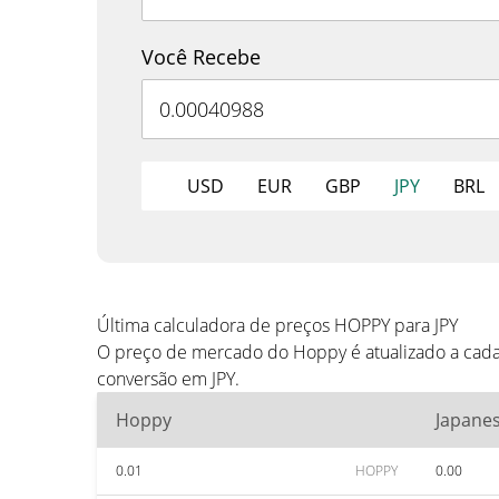
Você Recebe
USD
EUR
GBP
JPY
BRL
Última calculadora de preços HOPPY para JPY
O preço de mercado do Hoppy é atualizado a cada
conversão em JPY.
Hoppy
Japane
0.01
HOPPY
0.00