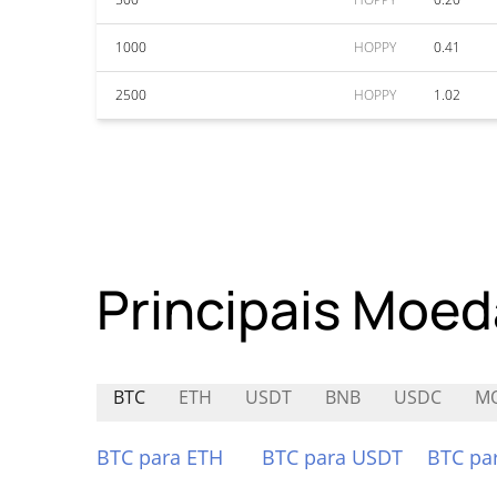
1000
HOPPY
0.41
2500
HOPPY
1.02
Principais Moed
BTC
ETH
USDT
BNB
USDC
MO
BTC para ETH
BTC para USDT
BTC pa