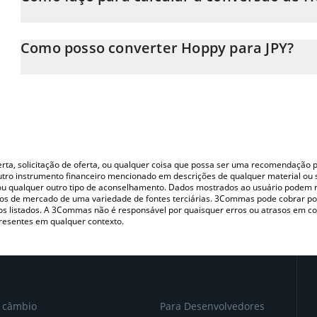
Neste momento, 1 Hoppy equivale a 0.00040988 JPY
A Calculadora Hoppy 3Commas permite calcular facilmente o pr
inserindo a quantidade de Hoppy no campo correspondente e co
Como posso converter Hoppy para JPY?
(JPY).
A maneira mais comum de converter o HOPPY para JPY é utilizan
Você também pode usar nossa tabela de preços de Hoppy acima p
(pessoa a pessoa) como LocalBitcoins, etc.
principais moedas fiat e criptográficas.
oferta, solicitação de oferta, ou qualquer coisa que possa ser uma recomendaçã
utro instrumento financeiro mencionado em descrições de qualquer material ou 
, ou qualquer outro tipo de aconselhamento. Dados mostrados ao usuário podem r
s de mercado de uma variedade de fontes terciárias. 3Commas pode cobrar por
vos listados. A 3Commas não é responsável por quaisquer erros ou atrasos em 
resentes em qualquer contexto.
e câmbio
Para Desenvolvedores