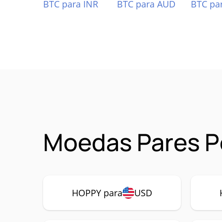
BTC para INR
BTC para AUD
BTC pa
Moedas Pares P
HOPPY para
USD