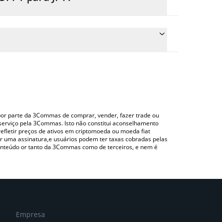
eço de conversão do HOPPY para JPY simplesmente
nverterá automaticamente o valor em Japanese yen
do uma plataforma de troca Crypto Exchange ou P2P
ara verificar o último preço de Hoppy nas
o por parte da 3Commas de comprar, vender, fazer trade ou
serviço pela 3Commas. Isto não constitui aconselhamento
efletir preços de ativos em criptomoeda ou moeda fiat
 uma assinatura,e usuários podem ter taxas cobradas pelas
conteúdo or tanto da 3Commas como de terceiros, e nem é
Empresa