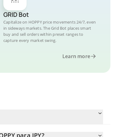
GRID Bot
Capitalize on HOPPY price movements 24/7, even
in sideways markets. The Grid Bot places smart
buy and sell orders within preset ranges to
capture every market swing.
Learn more
OPPY para JPY?