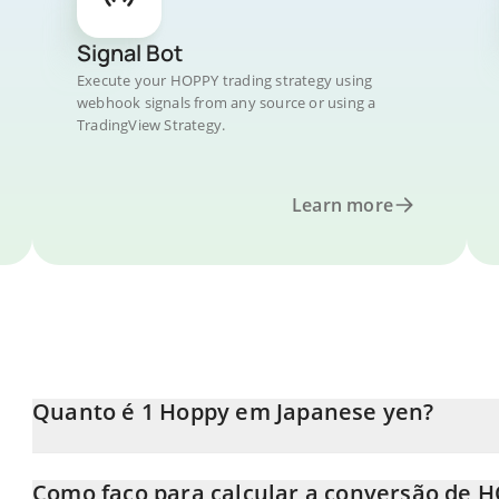
Signal Bot
Execute your HOPPY trading strategy using
webhook signals from any source or using a
TradingView Strategy.
Learn more
Quanto é 1 Hoppy em Japanese yen?
O preço do Hoppy em JPY está em constante mudança.
Como faço para calcular a conversão de H