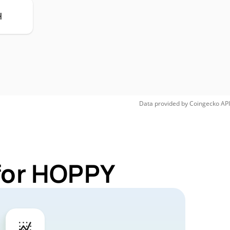
H
Data provided by
Coingecko
API
 for HOPPY