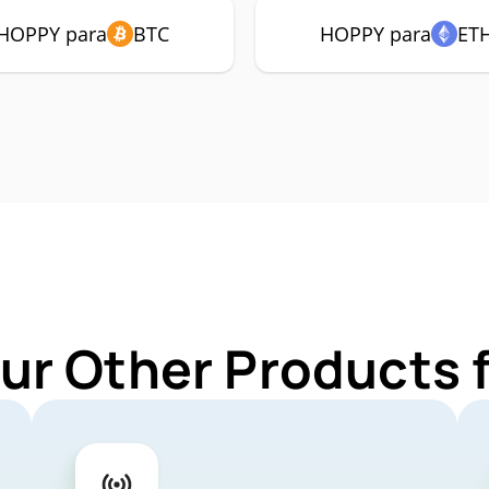
HOPPY para
BTC
HOPPY para
ET
ur Other Products