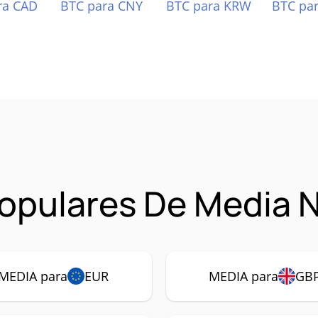
ra CAD
BTC para CNY
BTC para KRW
BTC pa
opulares De Media 
MEDIA para
EUR
MEDIA para
GB