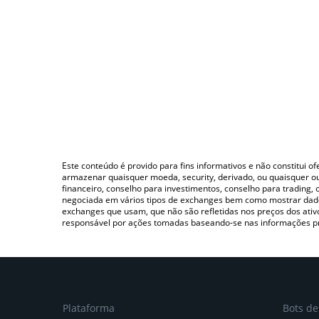
Este conteúdo é provido para fins informativos e não constitui 
armazenar quaisquer moeda, security, derivado, ou quaisquer o
financeiro, conselho para investimentos, conselho para trading
negociada em vários tipos de exchanges bem como mostrar dado
exchanges que usam, que não são refletidas nos preços dos ati
responsável por ações tomadas baseando-se nas informações p
Plataforma
Bots d