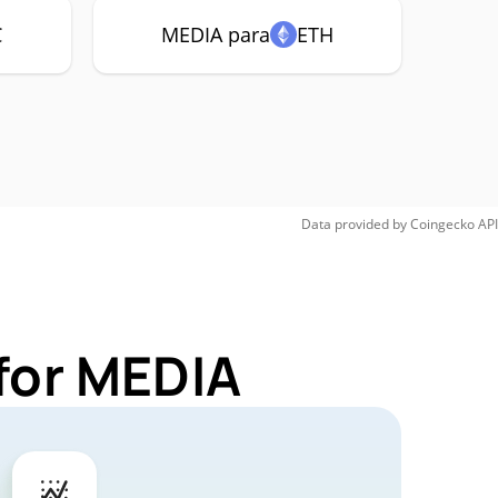
C
MEDIA para
ETH
Data provided by
Coingecko
API
for MEDIA