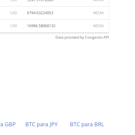
CAD
6794.63224053
MEDIA
CAD
16986.58060132
MEDIA
Data provided by
Coingecko
API
ra GBP
BTC para JPY
BTC para BRL