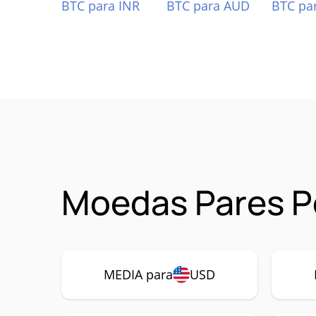
BTC para INR
BTC para AUD
BTC pa
Moedas Pares P
MEDIA para
USD