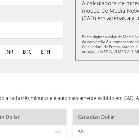
A calculadora de mo
moeda de Media Netwo
(CAD) em apenas algun
Basta digitar o valor de Media N
da conversão é automaticament
Calculadora de Preços para cal
INR
BTC
ETH
ou seja, .1 MEDIA, .5 MEDIA, 1
o a cada três minutos e é automaticamente exibido em CAD. A
n Dollar
Canadian Dollar
CAD
0.01