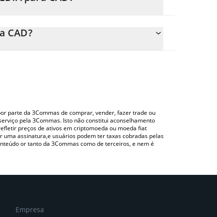
nte o preço de conversão do MEDIA para CAD
po correspondente e converterá automaticamente
ra CAD?
ndo uma plataforma de troca Crypto Exchange ou
 acima para verificar o último preço de Media
o por parte da 3Commas de comprar, vender, fazer trade ou
serviço pela 3Commas. Isto não constitui aconselhamento
efletir preços de ativos em criptomoeda ou moeda fiat
 uma assinatura,e usuários podem ter taxas cobradas pelas
conteúdo or tanto da 3Commas como de terceiros, e nem é
Empresa