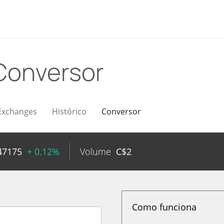
Conversor
Exchanges
Histórico
Conversor
47175
+ 0.12%
Volume
C$
2
Como funciona