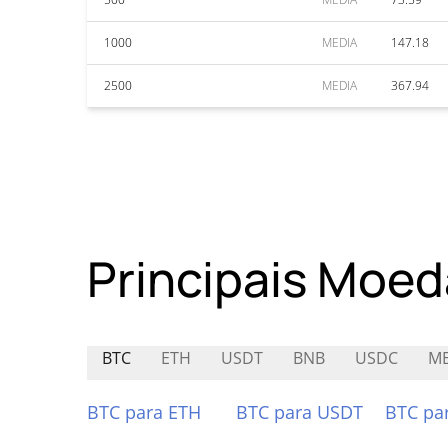
1000
MEDIA
147.18
2500
MEDIA
367.94
Principais Moed
BTC
ETH
USDT
BNB
USDC
M
BTC para ETH
BTC para USDT
BTC pa