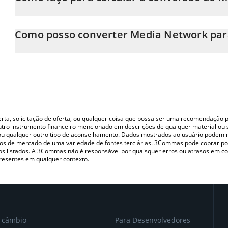
Neste momento, 1 Media Network equivale a 0.147175 CAD
A Calculadora Media Network 3Commas permite calcular facilme
simplesmente inserindo a quantidade de Media Network no cam
Como posso converter Media Network pa
o valor em Canadian Dollar (CAD).
A maneira mais comum de converter o MEDIA para CAD é utiliza
Você também pode usar nossa tabela de preços de Media Network
P2P (pessoa a pessoa) como LocalBitcoins, etc.
Network nas principais moedas fiat e criptográficas.
oferta, solicitação de oferta, ou qualquer coisa que possa ser uma recomendaçã
utro instrumento financeiro mencionado em descrições de qualquer material ou 
, ou qualquer outro tipo de aconselhamento. Dados mostrados ao usuário podem r
s de mercado de uma variedade de fontes terciárias. 3Commas pode cobrar por
vos listados. A 3Commas não é responsável por quaisquer erros ou atrasos em 
resentes em qualquer contexto.
e câmbio
Para Desenvolvedores