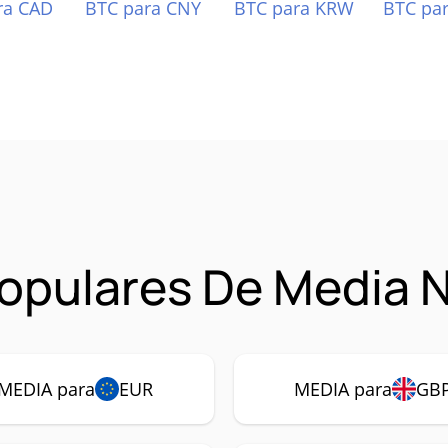
ra CAD
BTC para CNY
BTC para KRW
BTC pa
opulares De Media 
MEDIA para
EUR
MEDIA para
GB