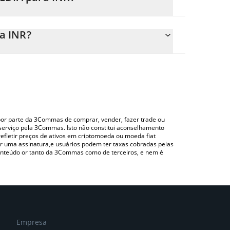
nte o preço de conversão do MEDIA para INR
po correspondente e converterá automaticamente
a INR?
ndo uma plataforma de troca Crypto Exchange ou P2P
 acima para verificar o último preço de Media
o por parte da 3Commas de comprar, vender, fazer trade ou
serviço pela 3Commas. Isto não constitui aconselhamento
efletir preços de ativos em criptomoeda ou moeda fiat
 uma assinatura,e usuários podem ter taxas cobradas pelas
conteúdo or tanto da 3Commas como de terceiros, e nem é
Empresa