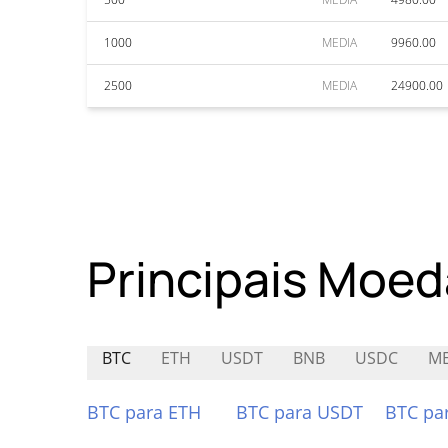
1000
MEDIA
9960.00
2500
MEDIA
24900.00
Principais Moed
BTC
ETH
USDT
BNB
USDC
M
BTC para ETH
BTC para USDT
BTC pa