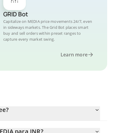
GRID Bot
Capitalize on MEDIA price movements 24/7, even
in sideways markets. The Grid Bot places smart
buy and sell orders within preset ranges to
capture every market swing.
Learn more
ee?
EDIA para INR?