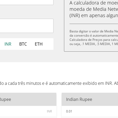
A calculadora de mo
moeda de Media Netw
(INR) em apenas algun
Basta digitar o valor de Media N
da conversão é automaticament
Calculadora de Preços para cal
INR
BTC
ETH
ou seja, .1 MEDIA, .5 MEDIA, 1
o a cada três minutos e é automaticamente exibido em INR. A
 Rupee
Indian Rupee
INR
0.01