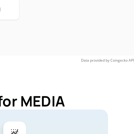
H
Data provided by
Coingecko
API
for MEDIA