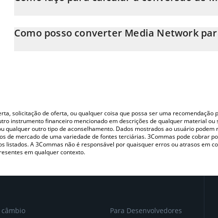
Neste momento, 1 Media Network equivale a 9.96 INR
A Calculadora Media Network 3Commas permite calcular facilme
simplesmente inserindo a quantidade de Media Network no cam
Como posso converter Media Network par
o valor em Indian Rupee (INR).
A maneira mais comum de converter o MEDIA para INR é utiliza
Você também pode usar nossa tabela de preços de Media Network
(pessoa a pessoa) como LocalBitcoins, etc.
Network nas principais moedas fiat e criptográficas.
oferta, solicitação de oferta, ou qualquer coisa que possa ser uma recomendaçã
utro instrumento financeiro mencionado em descrições de qualquer material ou 
, ou qualquer outro tipo de aconselhamento. Dados mostrados ao usuário podem r
s de mercado de uma variedade de fontes terciárias. 3Commas pode cobrar por
vos listados. A 3Commas não é responsável por quaisquer erros ou atrasos em 
resentes em qualquer contexto.
e câmbio
Para Desenvolvedores