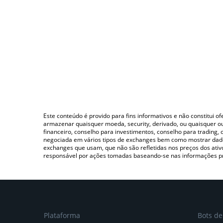
Este conteúdo é provido para fins informativos e não constitui 
armazenar quaisquer moeda, security, derivado, ou quaisquer o
financeiro, conselho para investimentos, conselho para trading
negociada em vários tipos de exchanges bem como mostrar dado
exchanges que usam, que não são refletidas nos preços dos ati
responsável por ações tomadas baseando-se nas informações p
Plataforma
Bots d