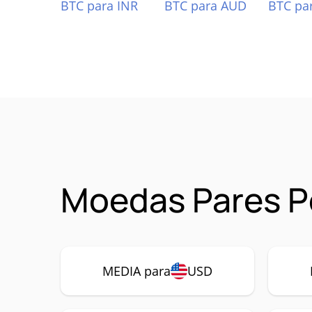
BTC para INR
BTC para AUD
BTC pa
Moedas Pares P
MEDIA para
USD