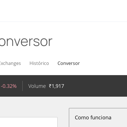
onversor
Exchanges
Histórico
Conversor
-0.32%
Volume
₹
1,917
Como funciona