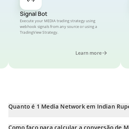
Signal Bot
Execute your MEDIA trading strategy using
webhook signals from any source or using a
TradingView Strategy.
Learn more
Quanto é 1 Media Network em Indian Rup
O preço do Media Network em INR está em constante mudança.
Como faço para calcular a conversão de M