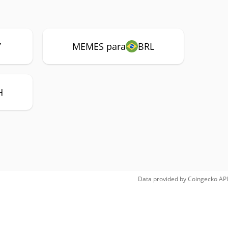
Y
MEMES para
BRL
H
Data provided by
Coingecko
API