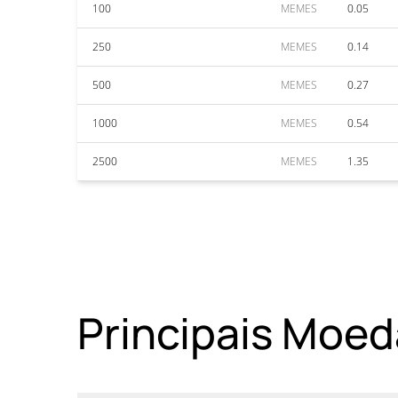
100
MEMES
0.05
250
MEMES
0.14
500
MEMES
0.27
1000
MEMES
0.54
2500
MEMES
1.35
Principais Moed