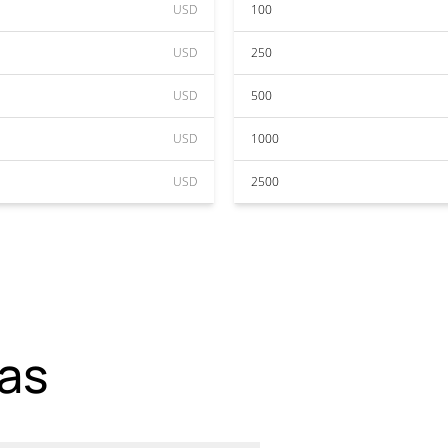
USD
100
USD
250
USD
500
USD
1000
USD
2500
as