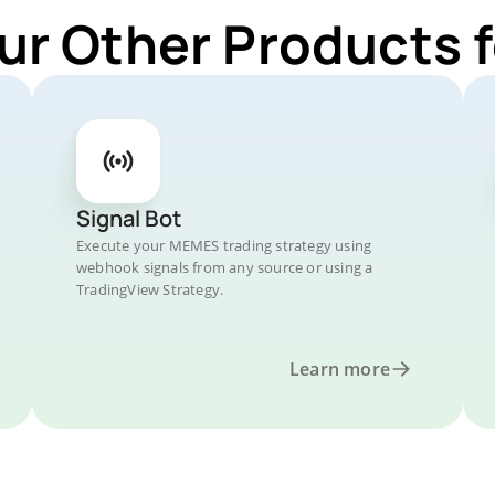
ur Other Products
Signal Bot
Execute your MEMES trading strategy using
webhook signals from any source or using a
TradingView Strategy.
Learn more