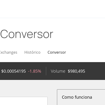
D
Conversor
Exchanges
Histórico
Conversor
$
0.00054195
-1.85%
Volume
$
980,495
Como funciona