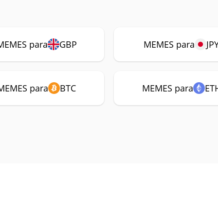
MEMES para
GBP
MEMES para
JP
MEMES para
BTC
MEMES para
ET