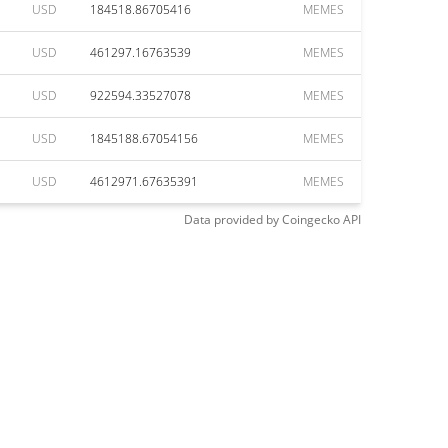
USD
184518.86705416
MEMES
USD
461297.16763539
MEMES
USD
922594.33527078
MEMES
USD
1845188.67054156
MEMES
USD
4612971.67635391
MEMES
Data provided by
Coingecko
API