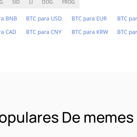
G
SID
LI
DOG
FROG
ra BNB
BTC para USD
BTC para EUR
BTC pa
ra CAD
BTC para CNY
BTC para KRW
BTC pa
opulares De memes w