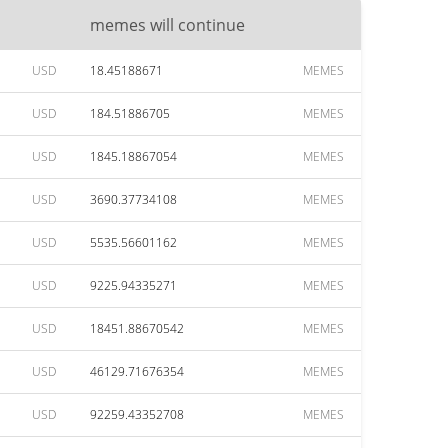
memes will continue
USD
18.45188671
MEMES
USD
184.51886705
MEMES
USD
1845.18867054
MEMES
USD
3690.37734108
MEMES
USD
5535.56601162
MEMES
USD
9225.94335271
MEMES
USD
18451.88670542
MEMES
USD
46129.71676354
MEMES
USD
92259.43352708
MEMES