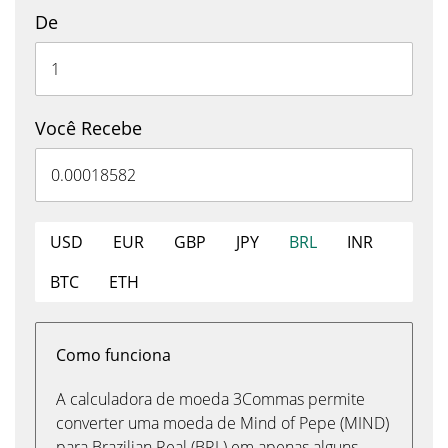
De
Você Recebe
USD
EUR
GBP
JPY
BRL
INR
BTC
ETH
Como funciona
A calculadora de moeda 3Commas permite
converter uma moeda de Mind of Pepe (MIND)
para Brazilian Real (BRL) em apenas alguns