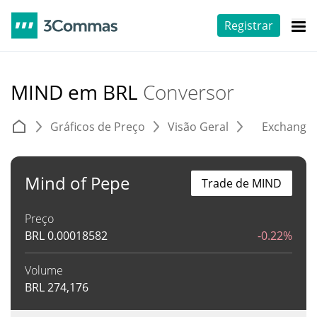
Registrar
MIND em BRL
Conversor
Gráficos de Preço
Visão Geral
Exchange
Mind of Pepe
Trade de MIND
Preço
BRL
0.00018582
-0.22%
Volume
BRL
274,176