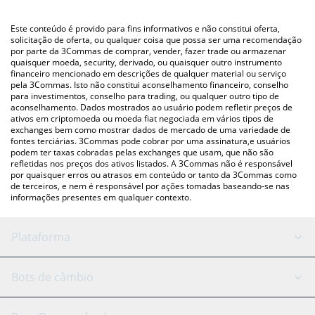
utilizando uma plataforma de troca Crypto Exchange ou P2P
(pessoa a pessoa) como LocalBitcoins, etc.
Você também pode usar nossa tabela de preços de Mind of
Este conteúdo é provido para fins informativos e não constitui oferta,
Pepe acima para verificar o último preço de Mind of Pepe nas
solicitação de oferta, ou qualquer coisa que possa ser uma recomendação
por parte da 3Commas de comprar, vender, fazer trade ou armazenar
principais moedas fiat e criptográficas.
quaisquer moeda, security, derivado, ou quaisquer outro instrumento
financeiro mencionado em descrições de qualquer material ou serviço
pela 3Commas. Isto não constitui aconselhamento financeiro, conselho
para investimentos, conselho para trading, ou qualquer outro tipo de
aconselhamento. Dados mostrados ao usuário podem refletir preços de
ativos em criptomoeda ou moeda fiat negociada em vários tipos de
exchanges bem como mostrar dados de mercado de uma variedade de
fontes terciárias. 3Commas pode cobrar por uma assinatura,e usuários
podem ter taxas cobradas pelas exchanges que usam, que não são
refletidas nos preços dos ativos listados. A 3Commas não é responsável
por quaisquer erros ou atrasos em conteúdo or tanto da 3Commas como
de terceiros, e nem é responsável por ações tomadas baseando-se nas
informações presentes em qualquer contexto.
Plataforma
Bot GRID
Status do sistema
Bots de câmbio
Bots DCA
Backtesting