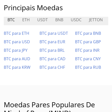
Principais Moedas
BTC
ETH
USDT
BNB
USDC
JETTON
BTC para ETH
BTC para USDT
BTC para BNB
BTC para USD
BTC para EUR
BTC para GBP
BTC para JPY
BTC para BRL
BTC para INR
BTC para AUD
BTC para CAD
BTC para CNY
BTC para KRW
BTC para CHF
BTC para RUB
Moedas Pares Populares De