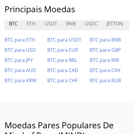
Principais Moedas
BTC
ETH
USDT
BNB
USDC
JETTON
BTC para ETH
BTC para USDT
BTC para BNB
BTC para USD
BTC para EUR
BTC para GBP
BTC para JPY
BTC para BRL
BTC para INR
BTC para AUD
BTC para CAD
BTC para CNY
BTC para KRW
BTC para CHF
BTC para RUB
Moedas Pares Populares De