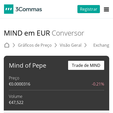
Registrar
MIND em EUR
Conversor
Gráficos de Preço
Visão Geral
Exchange
Mind of Pepe
Trade de MIND
Preço
€
0.0000316
-0.21%
Volume
€
47,522