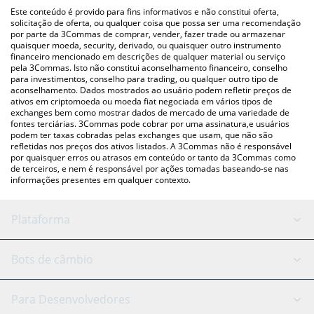
(pessoa a pessoa) como LocalBitcoins, etc.
Você também pode usar nossa tabela de preços de Mind of
Este conteúdo é provido para fins informativos e não constitui oferta,
Pepe acima para verificar o último preço de Mind of Pepe nas
solicitação de oferta, ou qualquer coisa que possa ser uma recomendação
por parte da 3Commas de comprar, vender, fazer trade ou armazenar
principais moedas fiat e criptográficas.
quaisquer moeda, security, derivado, ou quaisquer outro instrumento
financeiro mencionado em descrições de qualquer material ou serviço
pela 3Commas. Isto não constitui aconselhamento financeiro, conselho
para investimentos, conselho para trading, ou qualquer outro tipo de
aconselhamento. Dados mostrados ao usuário podem refletir preços de
ativos em criptomoeda ou moeda fiat negociada em vários tipos de
exchanges bem como mostrar dados de mercado de uma variedade de
fontes terciárias. 3Commas pode cobrar por uma assinatura,e usuários
podem ter taxas cobradas pelas exchanges que usam, que não são
refletidas nos preços dos ativos listados. A 3Commas não é responsável
por quaisquer erros ou atrasos em conteúdo or tanto da 3Commas como
de terceiros, e nem é responsável por ações tomadas baseando-se nas
informações presentes em qualquer contexto.
Plataforma
Bot GRID
Status do sistema
Bots de câmbio
Bots DCA
Backtesting
Binance
BitMEX
Para Desenvolvedores