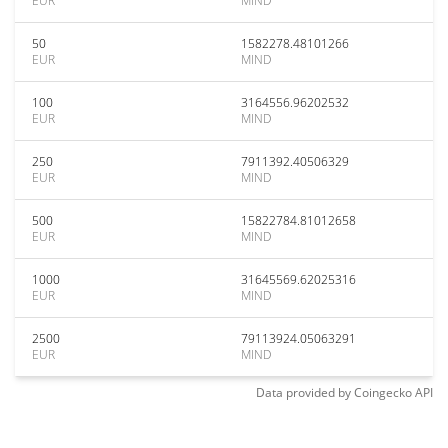
EUR
MIND
50
1582278.48101266
EUR
MIND
100
3164556.96202532
EUR
MIND
250
7911392.40506329
EUR
MIND
500
15822784.81012658
EUR
MIND
1000
31645569.62025316
EUR
MIND
2500
79113924.05063291
EUR
MIND
Data provided by
Coingecko
API