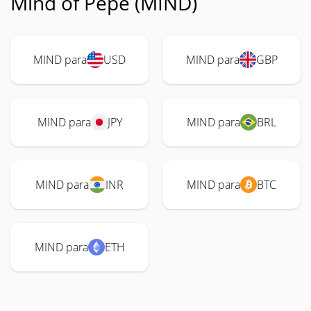
Mind of Pepe (MIND)
MIND para
USD
MIND para
GBP
MIND para
JPY
MIND para
BRL
MIND para
INR
MIND para
BTC
MIND para
ETH