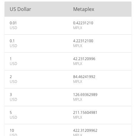
US Dollar
Metaplex
0.01
0.42231210
USD
MPLX
0.1
4.22312100
USD
MPLX
1
42.23120996
USD
MPLX
2
84.46241992
USD
MPLX
3
126.69362989
USD
MPLX
5
211.15604981
USD
MPLX
10
422.31209962
USD
MPLX