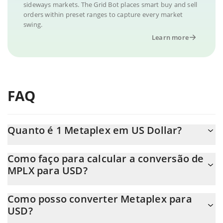
sideways markets. The Grid Bot places smart buy and sell
orders within preset ranges to capture every market
swing.
Learn more
FAQ
Quanto é 1 Metaplex em US Dollar?
O preço do Metaplex em USD está em constante mudança.
Como faço para calcular a conversão de
MPLX para USD?
Neste momento, 1 Metaplex equivale a 0.02367917 USD
A Calculadora Metaplex 3Commas permite calcular facilmente o
Como posso converter Metaplex para
preço de conversão do MPLX para USD simplesmente inserindo
USD?
a quantidade de Metaplex no campo correspondente e
converterá automaticamente o valor em US Dollar (USD).