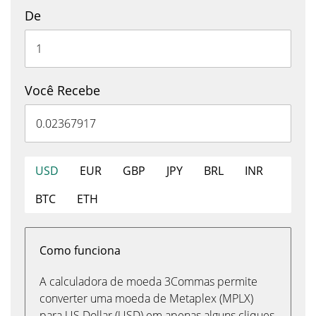
De
Você Recebe
USD
EUR
GBP
JPY
BRL
INR
BTC
ETH
Como funciona
A calculadora de moeda 3Commas permite
converter uma moeda de Metaplex (MPLX)
para US Dollar (USD) em apenas alguns cliques