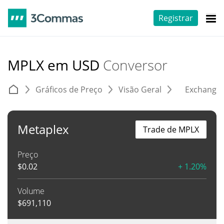
Registrar
MPLX em USD
Conversor
Gráficos de Preço
Visão Geral
Exchange
Metaplex
Trade de MPLX
Preço
$
0.02
+ 1.20%
Volume
$
691,110