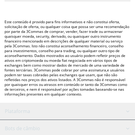
A maneira mais comum de converter o MPLX para USD é
utilizando uma plataforma de troca Crypto Exchange ou P2P
Você também pode usar nossa tabela de preços de Metaplex
(pessoa a pessoa) como LocalBitcoins, etc.
acima para verificar o último preço de Metaplex nas principais
Este conteúdo é provido para fins informativos e não constitui oferta,
moedas fiat e criptográficas.
solicitação de oferta, ou qualquer coisa que possa ser uma recomendação
por parte da 3Commas de comprar, vender, fazer trade ou armazenar
quaisquer moeda, security, derivado, ou quaisquer outro instrumento
financeiro mencionado em descrições de qualquer material ou serviço
pela 3Commas. Isto não constitui aconselhamento financeiro, conselho
para investimentos, conselho para trading, ou qualquer outro tipo de
aconselhamento. Dados mostrados ao usuário podem refletir preços de
ativos em criptomoeda ou moeda fiat negociada em vários tipos de
exchanges bem como mostrar dados de mercado de uma variedade de
fontes terciárias. 3Commas pode cobrar por uma assinatura,e usuários
podem ter taxas cobradas pelas exchanges que usam, que não são
refletidas nos preços dos ativos listados. A 3Commas não é responsável
por quaisquer erros ou atrasos em conteúdo or tanto da 3Commas como
de terceiros, e nem é responsável por ações tomadas baseando-se nas
informações presentes em qualquer contexto.
Plataforma
Bot GRID
Status do sistema
Bots de câmbio