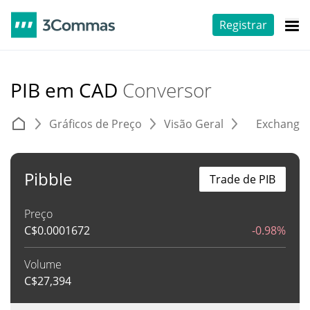
Registrar
PIB em CAD
Conversor
Gráficos de Preço
Visão Geral
Exchange
Pibble
Trade de PIB
Preço
C$
0.0001672
-0.98%
Volume
C$
27,394