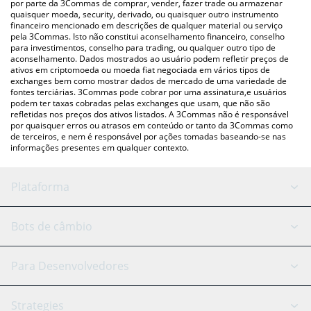
por parte da 3Commas de comprar, vender, fazer trade ou armazenar
e criptográficas.
quaisquer moeda, security, derivado, ou quaisquer outro instrumento
financeiro mencionado em descrições de qualquer material ou serviço
pela 3Commas. Isto não constitui aconselhamento financeiro, conselho
para investimentos, conselho para trading, ou qualquer outro tipo de
aconselhamento. Dados mostrados ao usuário podem refletir preços de
ativos em criptomoeda ou moeda fiat negociada em vários tipos de
exchanges bem como mostrar dados de mercado de uma variedade de
fontes terciárias. 3Commas pode cobrar por uma assinatura,e usuários
podem ter taxas cobradas pelas exchanges que usam, que não são
refletidas nos preços dos ativos listados. A 3Commas não é responsável
por quaisquer erros ou atrasos em conteúdo or tanto da 3Commas como
de terceiros, e nem é responsável por ações tomadas baseando-se nas
informações presentes em qualquer contexto.
Plataforma
Bot GRID
Status do sistema
Bots de câmbio
Bots DCA
Backtesting
Binance
BitMEX
Para Desenvolvedores
Signal Bot
Assistente de IA
Bitstamp
Kraken
API Reference
Strategies