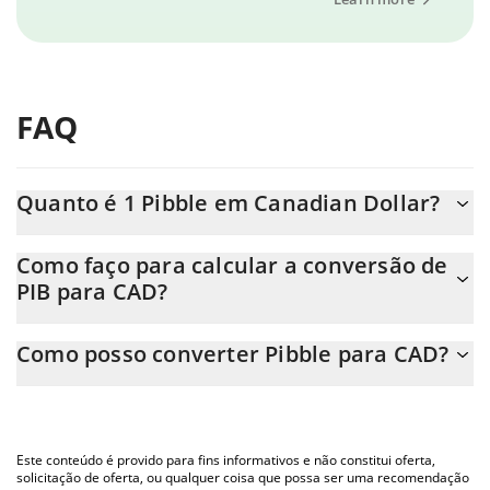
FAQ
Quanto é 1 Pibble em Canadian Dollar?
O preço do Pibble em CAD está em constante mudança.
Como faço para calcular a conversão de
PIB para CAD?
Neste momento, 1 Pibble equivale a 0.0001672 CAD
A Calculadora Pibble 3Commas permite calcular facilmente o
Como posso converter Pibble para CAD?
preço de conversão do PIB para CAD simplesmente inserindo a
quantidade de Pibble no campo correspondente e converterá
A maneira mais comum de converter o PIB para CAD é utilizando
automaticamente o valor em Canadian Dollar (CAD).
uma plataforma de troca Crypto Exchange ou P2P (pessoa a
pessoa) como LocalBitcoins, etc.
Você também pode usar nossa tabela de preços de Pibble acima
Este conteúdo é provido para fins informativos e não constitui oferta,
para verificar o último preço de Pibble nas principais moedas fiat
solicitação de oferta, ou qualquer coisa que possa ser uma recomendação