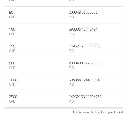
CAD
PIB
50
299043.06220096
CAD
PIB
100
598086.12440191
CAD
PIB
250
1495215.31100478
CAD
PIB
500
2990430.62200957
CAD
PIB
1000
5980861.24401914
CAD
PIB
2500
14952153.11004785
CAD
PIB
Data provided by
Coingecko
API