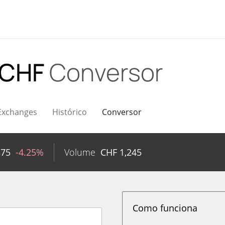
 CHF
Conversor
Exchanges
Histórico
Conversor
375
-4.25%
Volume
CHF
1,245
Como funciona