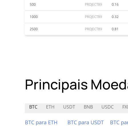
500
PROJECT89
0.16
1000
PROJECT89
0.32
2500
PROJECT89
0.81
Principais Moed
BTC
ETH
USDT
BNB
USDC
FX
BTC para ETH
BTC para USDT
BTC pa