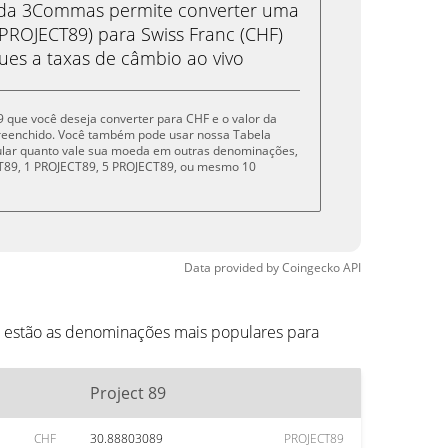
eda 3Commas permite converter uma
PROJECT89) para Swiss Franc (CHF)
ues a taxas de câmbio ao vivo
89 que você deseja converter para CHF e o valor da
reenchido. Você também pode usar nossa Tabela
cular quanto vale sua moeda em outras denominações,
ECT89, 1 PROJECT89, 5 PROJECT89, ou mesmo 10
Data provided by
Coingecko
API
o estão as denominações mais populares para
Project 89
CHF
30.88803089
PROJECT89