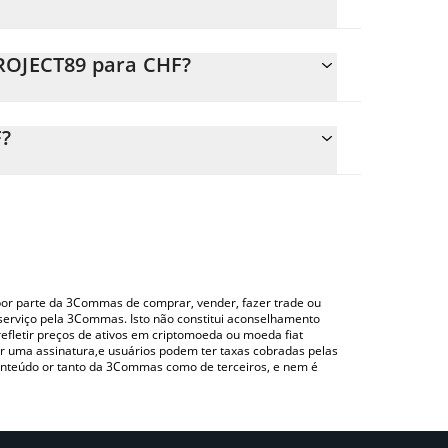
PROJECT89 para CHF?
 o preço de conversão do PROJECT89 para CHF
orrespondente e converterá automaticamente o
F?
lizando uma plataforma de troca Crypto Exchange
ma para verificar o último preço de Project 89 nas
o por parte da 3Commas de comprar, vender, fazer trade ou
serviço pela 3Commas. Isto não constitui aconselhamento
efletir preços de ativos em criptomoeda ou moeda fiat
 uma assinatura,e usuários podem ter taxas cobradas pelas
conteúdo or tanto da 3Commas como de terceiros, e nem é