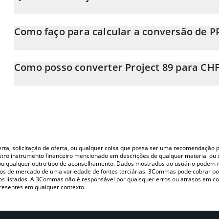
O preço do Project 89 em CHF está em constante mudança.
Como faço para calcular a conversão de 
Neste momento, 1 Project 89 equivale a 0.00032375 CHF
A Calculadora Project 89 3Commas permite calcular facilmente
simplesmente inserindo a quantidade de Project 89 no campo c
Como posso converter Project 89 para CH
valor em Swiss Franc (CHF).
A maneira mais comum de converter o PROJECT89 para CHF é uti
Você também pode usar nossa tabela de preços de Project 89 aci
ou P2P (pessoa a pessoa) como LocalBitcoins, etc.
principais moedas fiat e criptográficas.
oferta, solicitação de oferta, ou qualquer coisa que possa ser uma recomendaçã
utro instrumento financeiro mencionado em descrições de qualquer material ou 
, ou qualquer outro tipo de aconselhamento. Dados mostrados ao usuário podem r
s de mercado de uma variedade de fontes terciárias. 3Commas pode cobrar por
vos listados. A 3Commas não é responsável por quaisquer erros ou atrasos em 
resentes em qualquer contexto.