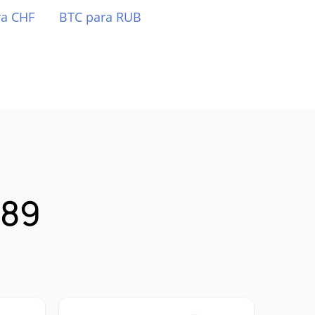
ra CHF
BTC para RUB
 89