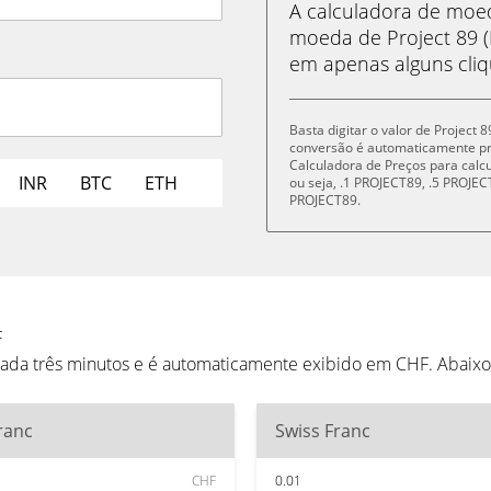
A calculadora de mo
moeda de Project 89 (
em apenas alguns cliq
Basta digitar o valor de Project 
conversão é automaticamente p
Calculadora de Preços para cal
INR
BTC
ETH
ou seja, .1 PROJECT89, .5 PROJ
PROJECT89.
F
cada três minutos e é automaticamente exibido em CHF. Abaix
ranc
Swiss Franc
CHF
0.01