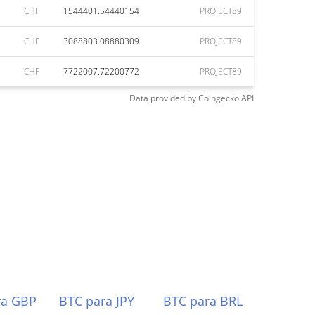
CHF
1544401.54440154
PROJECT89
CHF
3088803.08880309
PROJECT89
CHF
7722007.72200772
PROJECT89
Data provided by
Coingecko
API
ra GBP
BTC para JPY
BTC para BRL