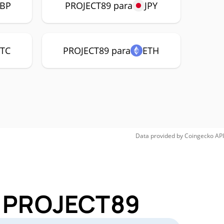
BP
PROJECT89 para
JPY
TC
PROJECT89 para
ETH
Data provided by
Coingecko
API
or PROJECT89