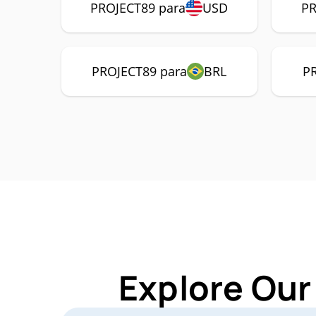
PROJECT89 para
USD
PR
PROJECT89 para
BRL
P
Explore Our