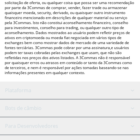
para verificar o último preço de QPAY nas principais moedas fiat
solicitação de oferta, ou qualquer coisa que possa ser uma recomendação
por parte da 3Commas de comprar, vender, fazer trade ou armazenar
e criptográficas.
quaisquer moeda, security, derivado, ou quaisquer outro instrumento
financeiro mencionado em descrições de qualquer material ou serviço
pela 3Commas. Isto não constitui aconselhamento financeiro, conselho
para investimentos, conselho para trading, ou qualquer outro tipo de
aconselhamento. Dados mostrados ao usuário podem refletir preços de
ativos em criptomoeda ou moeda fiat negociada em vários tipos de
exchanges bem como mostrar dados de mercado de uma variedade de
fontes terciárias. 3Commas pode cobrar por uma assinatura,e usuários
podem ter taxas cobradas pelas exchanges que usam, que não são
refletidas nos preços dos ativos listados. A 3Commas não é responsável
por quaisquer erros ou atrasos em conteúdo or tanto da 3Commas como
de terceiros, e nem é responsável por ações tomadas baseando-se nas
informações presentes em qualquer contexto.
Plataforma
Bot GRID
Status do sistema
Bots de câmbio
Bots DCA
Backtesting
Binance
BitMEX
Para Desenvolvedores
Signal Bot
Assistente de IA
Bitstamp
Kraken