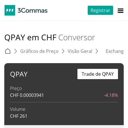
Registrar
QPAY em CHF
Conversor
Gráficos de Preço
Visão Geral
Exchange
QPAY
Trade de QPAY
Preço
CHF
0.00003941
-4.18%
Volume
CHF
261