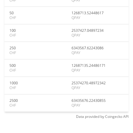
CHF
QPAY
50
1268713.52448617
CHF
QPAY
100
2537427.04897234
CHF
QPAY
250
6343567.62243086
CHF
QPAY
500
12687135.24486171
CHF
QPAY
1000
25374270.48972342
CHF
QPAY
2500
63435676.22430855
CHF
QPAY
Data provided by
Coingecko
API