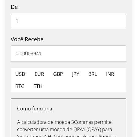
De
Você Recebe
USD
EUR
GBP
JPY
BRL
INR
BTC
ETH
Como funciona
A calculadora de moeda 3Commas permite
converter uma moeda de QPAY (QPAY) para
Swiss Franc (CHF) em apenas alguns cliques a