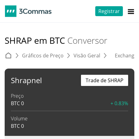
Registrar
SHRAP em BTC
Conversor
Gráficos de Preço
Visão Geral
Exchange
Shrapnel
Trade de SHRAP
Preço
BTC
0
+ 0.83%
Volume
BTC
0