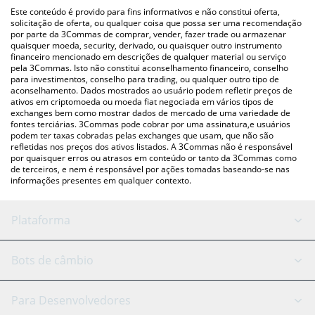
(pessoa a pessoa) como LocalBitcoins, etc.
acima para verificar o último preço de Shrapnel nas principais
Este conteúdo é provido para fins informativos e não constitui oferta,
moedas fiat e criptográficas.
solicitação de oferta, ou qualquer coisa que possa ser uma recomendação
por parte da 3Commas de comprar, vender, fazer trade ou armazenar
quaisquer moeda, security, derivado, ou quaisquer outro instrumento
financeiro mencionado em descrições de qualquer material ou serviço
pela 3Commas. Isto não constitui aconselhamento financeiro, conselho
para investimentos, conselho para trading, ou qualquer outro tipo de
aconselhamento. Dados mostrados ao usuário podem refletir preços de
ativos em criptomoeda ou moeda fiat negociada em vários tipos de
exchanges bem como mostrar dados de mercado de uma variedade de
fontes terciárias. 3Commas pode cobrar por uma assinatura,e usuários
podem ter taxas cobradas pelas exchanges que usam, que não são
refletidas nos preços dos ativos listados. A 3Commas não é responsável
por quaisquer erros ou atrasos em conteúdo or tanto da 3Commas como
de terceiros, e nem é responsável por ações tomadas baseando-se nas
informações presentes em qualquer contexto.
Plataforma
Bot GRID
Status do sistema
Bots de câmbio
Bots DCA
Backtesting
Binance
BitMEX
Para Desenvolvedores