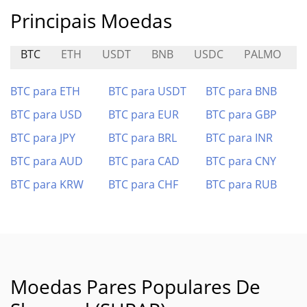
Principais Moedas
BTC
ETH
USDT
BNB
USDC
PALMO
R
BTC para ETH
BTC para USDT
BTC para BNB
BTC para USD
BTC para EUR
BTC para GBP
BTC para JPY
BTC para BRL
BTC para INR
BTC para AUD
BTC para CAD
BTC para CNY
BTC para KRW
BTC para CHF
BTC para RUB
Moedas Pares Populares De