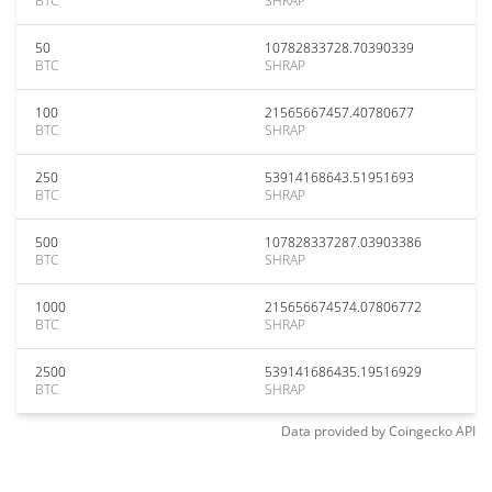
BTC
SHRAP
50
10782833728.70390339
BTC
SHRAP
100
21565667457.40780677
BTC
SHRAP
250
53914168643.51951693
BTC
SHRAP
500
107828337287.03903386
BTC
SHRAP
1000
215656674574.07806772
BTC
SHRAP
2500
539141686435.19516929
BTC
SHRAP
Data provided by
Coingecko
API