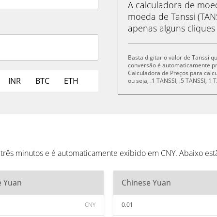
A calculadora de mo
moeda de Tanssi (TAN
apenas alguns cliques
Basta digitar o valor de Tanssi 
conversão é automaticamente p
Calculadora de Preços para cal
INR
BTC
ETH
ou seja, .1 TANSSI, .5 TANSSI, 
a três minutos e é automaticamente exibido em CNY. Abaixo es
e Yuan
Chinese Yuan
CNY
0.01