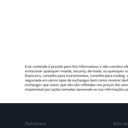
Este conteúdo é provido para fins informativos e não constitui 
armazenar quaisquer moeda, security, derivado, ou quaisquer o
financeiro, conselho para investimentos, conselho para trading
negociada em vários tipos de exchanges bem como mostrar dado
exchanges que usam, que não são refletidas nos preços dos ati
responsável por ações tomadas baseando-se nas informações p
Plataforma
Bots d