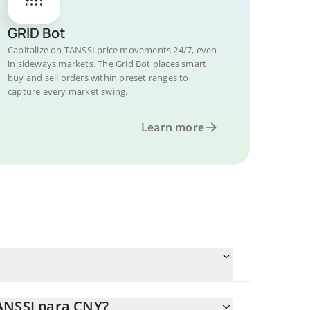
GRID Bot
Capitalize on TANSSI price movements 24/7, even
in sideways markets. The Grid Bot places smart
buy and sell orders within preset ranges to
capture every market swing.
Learn more
ANSSI para CNY?