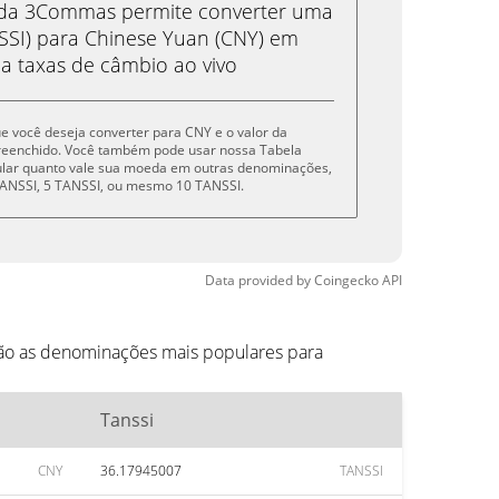
eda 3Commas permite converter uma
SSI) para Chinese Yuan (CNY) em
 a taxas de câmbio ao vivo
que você deseja converter para CNY e o valor da
reenchido. Você também pode usar nossa Tabela
cular quanto vale sua moeda em outras denominações,
1 TANSSI, 5 TANSSI, ou mesmo 10 TANSSI.
Data provided by
Coingecko
API
tão as denominações mais populares para
Tanssi
CNY
36.17945007
TANSSI