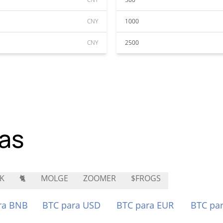
CNY
1000
CNY
2500
as
K
🐈
MOLGE
ZOOMER
$FROGS
ra BNB
BTC para USD
BTC para EUR
BTC pa