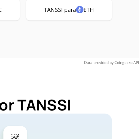
C
TANSSI para
ETH
Data provided by
Coingecko
API
for TANSSI