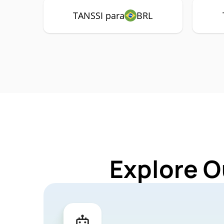
TANSSI para
BRL
Explore O