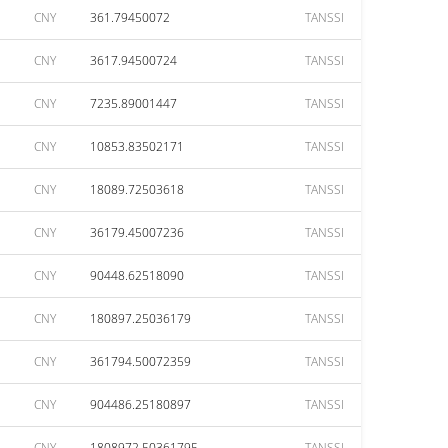
CNY
361.79450072
TANSSI
CNY
3617.94500724
TANSSI
CNY
7235.89001447
TANSSI
CNY
10853.83502171
TANSSI
CNY
18089.72503618
TANSSI
CNY
36179.45007236
TANSSI
CNY
90448.62518090
TANSSI
CNY
180897.25036179
TANSSI
CNY
361794.50072359
TANSSI
CNY
904486.25180897
TANSSI
CNY
1808972.50361795
TANSSI