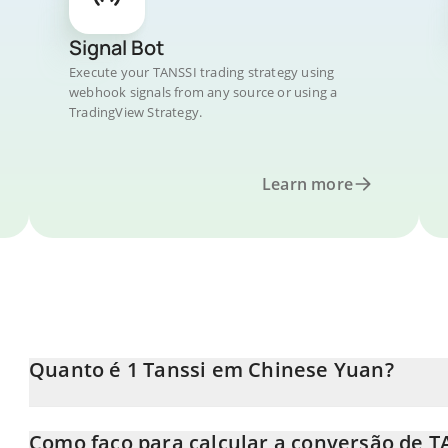
Signal Bot
Execute your TANSSI trading strategy using
webhook signals from any source or using a
TradingView Strategy.
Learn more
Quanto é 1 Tanssi em Chinese Yuan?
O preço do Tanssi em CNY está em constante mudança.
Como faço para calcular a conversão de T