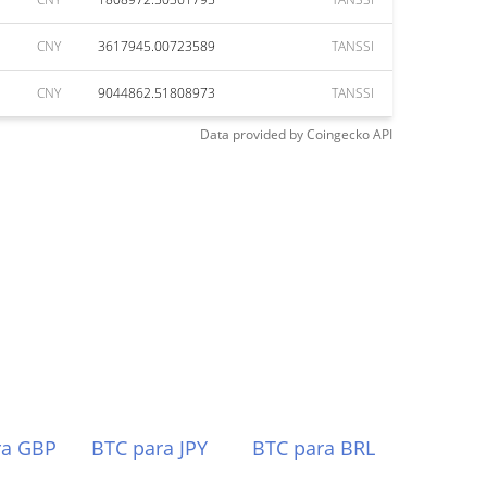
CNY
3617945.00723589
TANSSI
CNY
9044862.51808973
TANSSI
Data provided by
Coingecko
API
ra GBP
BTC para JPY
BTC para BRL