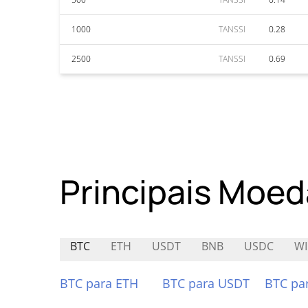
1000
TANSSI
0.28
2500
TANSSI
0.69
Principais Moed
BTC
ETH
USDT
BNB
USDC
WI
BTC para ETH
BTC para USDT
BTC pa