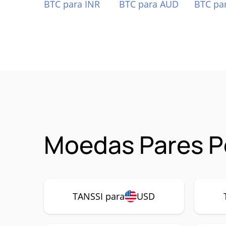
BTC para INR
BTC para AUD
BTC pa
Moedas Pares P
TANSSI para
USD