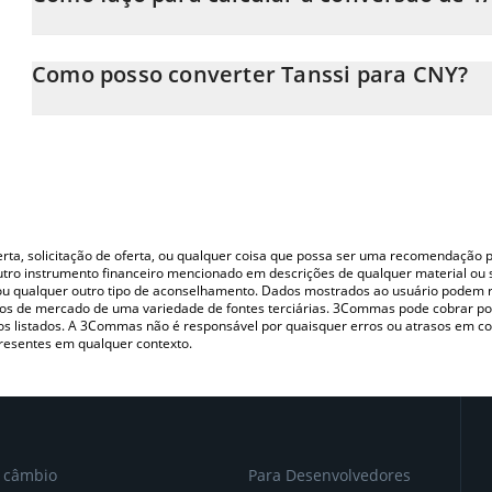
Neste momento, 1 Tanssi equivale a 0.0002764 CNY
A Calculadora Tanssi 3Commas permite calcular facilmente o p
inserindo a quantidade de Tanssi no campo correspondente e c
Como posso converter Tanssi para CNY?
(CNY).
A maneira mais comum de converter o TANSSI para CNY é utiliza
Você também pode usar nossa tabela de preços de Tanssi acima p
P2P (pessoa a pessoa) como LocalBitcoins, etc.
principais moedas fiat e criptográficas.
oferta, solicitação de oferta, ou qualquer coisa que possa ser uma recomendaçã
utro instrumento financeiro mencionado em descrições de qualquer material ou 
, ou qualquer outro tipo de aconselhamento. Dados mostrados ao usuário podem r
s de mercado de uma variedade de fontes terciárias. 3Commas pode cobrar por
vos listados. A 3Commas não é responsável por quaisquer erros ou atrasos em 
resentes em qualquer contexto.
e câmbio
Para Desenvolvedores