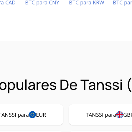
ra CAD
BTC para CNY
BTC para KRW
BTC pa
opulares De Tanssi 
TANSSI para
EUR
TANSSI para
GB