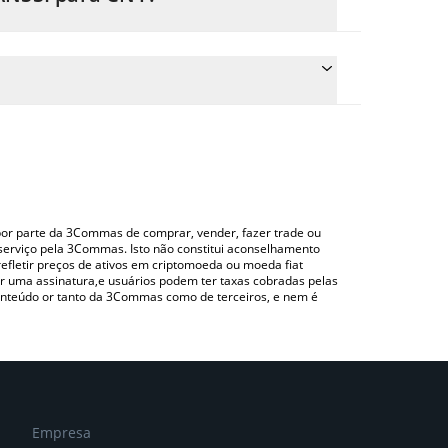
reço de conversão do TANSSI para CNY simplesmente
onverterá automaticamente o valor em Chinese Yuan
ndo uma plataforma de troca Crypto Exchange ou
ara verificar o último preço de Tanssi nas
o por parte da 3Commas de comprar, vender, fazer trade ou
serviço pela 3Commas. Isto não constitui aconselhamento
efletir preços de ativos em criptomoeda ou moeda fiat
 uma assinatura,e usuários podem ter taxas cobradas pelas
conteúdo or tanto da 3Commas como de terceiros, e nem é
Empresa