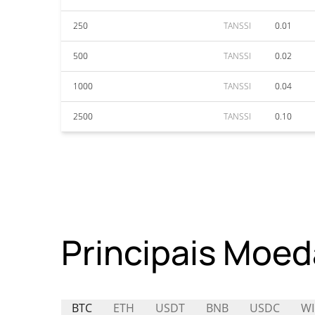
250
TANSSI
0.01
500
TANSSI
0.02
1000
TANSSI
0.04
2500
TANSSI
0.10
Principais Moed
BTC
ETH
USDT
BNB
USDC
WI