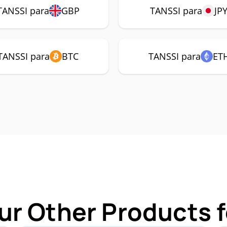
TANSSI para
GBP
TANSSI para
JP
TANSSI para
BTC
TANSSI para
ET
ur Other Products 