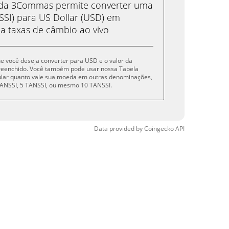
eda 3Commas permite converter uma
SI) para US Dollar (USD) em
 a taxas de câmbio ao vivo
que você deseja converter para USD e o valor da
reenchido. Você também pode usar nossa Tabela
cular quanto vale sua moeda em outras denominações,
1 TANSSI, 5 TANSSI, ou mesmo 10 TANSSI.
Data provided by
Coingecko
API