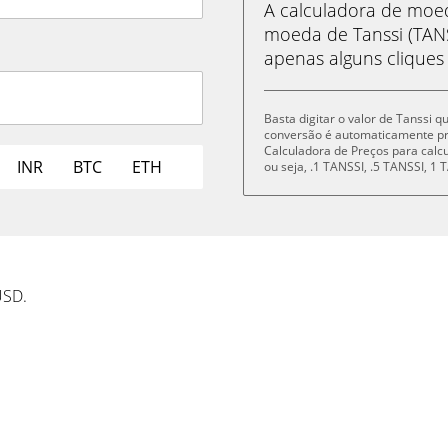
A calculadora de mo
moeda de Tanssi (TANS
apenas alguns cliques
Basta digitar o valor de Tanssi 
conversão é automaticamente p
Calculadora de Preços para cal
INR
BTC
ETH
ou seja, .1 TANSSI, .5 TANSSI, 
USD.