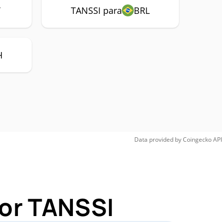
Y
TANSSI para
BRL
H
Data provided by
Coingecko
API
for TANSSI