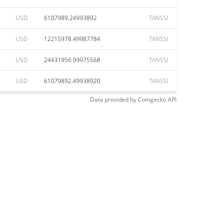
USD
6107989.24993892
TANSSI
USD
12215978.49987784
TANSSI
USD
24431956.99975568
TANSSI
USD
61079892.49938920
TANSSI
Data provided by
Coingecko
API