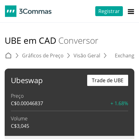
Registrar
UBE em CAD
Conversor
Gráficos de Preço
Visão Geral
Exchange
Ubeswap
Trade de UBE
Preço
C$
0.00046837
+ 1.68%
Volume
C$
3,045