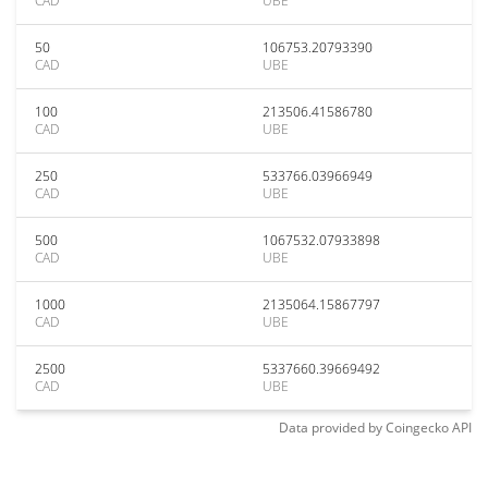
CAD
UBE
50
106753.20793390
CAD
UBE
100
213506.41586780
CAD
UBE
250
533766.03966949
CAD
UBE
500
1067532.07933898
CAD
UBE
1000
2135064.15867797
CAD
UBE
2500
5337660.39669492
CAD
UBE
Data provided by
Coingecko
API