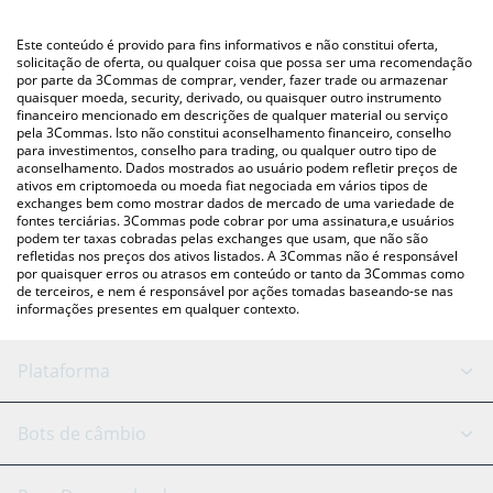
utilizando uma plataforma de troca Crypto Exchange ou P2P
Você também pode usar nossa tabela de preços de Ubeswap
(pessoa a pessoa) como LocalBitcoins, etc.
acima para verificar o último preço de Ubeswap nas principais
Este conteúdo é provido para fins informativos e não constitui oferta,
moedas fiat e criptográficas.
solicitação de oferta, ou qualquer coisa que possa ser uma recomendação
por parte da 3Commas de comprar, vender, fazer trade ou armazenar
quaisquer moeda, security, derivado, ou quaisquer outro instrumento
financeiro mencionado em descrições de qualquer material ou serviço
pela 3Commas. Isto não constitui aconselhamento financeiro, conselho
para investimentos, conselho para trading, ou qualquer outro tipo de
aconselhamento. Dados mostrados ao usuário podem refletir preços de
ativos em criptomoeda ou moeda fiat negociada em vários tipos de
exchanges bem como mostrar dados de mercado de uma variedade de
fontes terciárias. 3Commas pode cobrar por uma assinatura,e usuários
podem ter taxas cobradas pelas exchanges que usam, que não são
refletidas nos preços dos ativos listados. A 3Commas não é responsável
por quaisquer erros ou atrasos em conteúdo or tanto da 3Commas como
de terceiros, e nem é responsável por ações tomadas baseando-se nas
informações presentes em qualquer contexto.
Plataforma
Bot GRID
Status do sistema
Bots de câmbio
Bots DCA
Backtesting