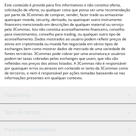
pessoa) como LocalBitcoins, etc.
acima para verificar o último preço de Ubeswap nas principais
Este conteúdo é provido para fins informativos e não constitui oferta,
moedas fiat e criptográficas.
solicitação de oferta, ou qualquer coisa que possa ser uma recomendação
por parte da 3Commas de comprar, vender, fazer trade ou armazenar
quaisquer moeda, security, derivado, ou quaisquer outro instrumento
financeiro mencionado em descrições de qualquer material ou serviço
pela 3Commas. Isto não constitui aconselhamento financeiro, conselho
para investimentos, conselho para trading, ou qualquer outro tipo de
aconselhamento. Dados mostrados ao usuário podem refletir preços de
ativos em criptomoeda ou moeda fiat negociada em vários tipos de
exchanges bem como mostrar dados de mercado de uma variedade de
fontes terciárias. 3Commas pode cobrar por uma assinatura,e usuários
podem ter taxas cobradas pelas exchanges que usam, que não são
refletidas nos preços dos ativos listados. A 3Commas não é responsável
por quaisquer erros ou atrasos em conteúdo or tanto da 3Commas como
de terceiros, e nem é responsável por ações tomadas baseando-se nas
informações presentes em qualquer contexto.
Plataforma
Bot GRID
Status do sistema
Bots de câmbio
Bots DCA
Backtesting
Binance
BitMEX
Para Desenvolvedores