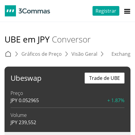
Registrar
UBE em JPY
Conversor
Gráficos de Preço
Visão Geral
Exchange
Ubeswap
Trade de UBE
Preço
JPY
0.052965
+ 1.87%
Volume
JPY
239,552