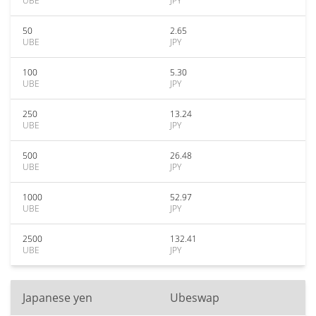
UBE
JPY
50
2.65
UBE
JPY
100
5.30
UBE
JPY
250
13.24
UBE
JPY
500
26.48
UBE
JPY
1000
52.97
UBE
JPY
2500
132.41
UBE
JPY
Japanese yen
Ubeswap