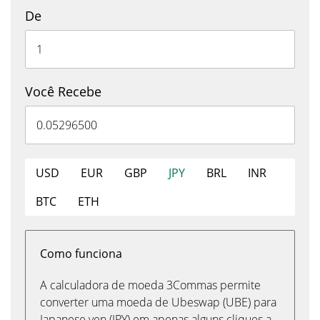
De
Você Recebe
USD
EUR
GBP
JPY
BRL
INR
BTC
ETH
Como funciona
A calculadora de moeda 3Commas permite
converter uma moeda de Ubeswap (UBE) para
Japanese yen (JPY) em apenas alguns cliques a