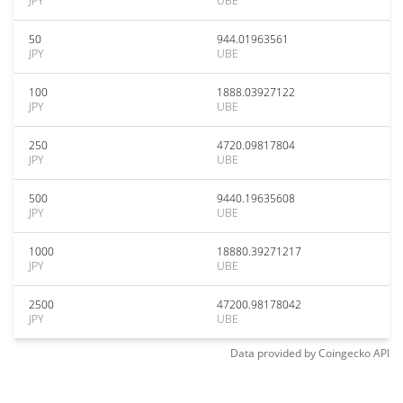
JPY
UBE
50
944.01963561
JPY
UBE
100
1888.03927122
JPY
UBE
250
4720.09817804
JPY
UBE
500
9440.19635608
JPY
UBE
1000
18880.39271217
JPY
UBE
2500
47200.98178042
JPY
UBE
Data provided by
Coingecko
API