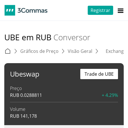
Registrar
UBE em RUB
Conversor
Gráficos de Preço
Visão Geral
Exchange
Ubeswap
Trade de UBE
Preço
RUB
0.0288811
+ 4.29%
Volume
RUB
141,178