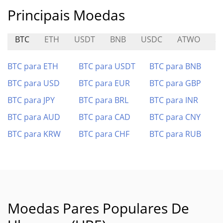
Principais Moedas
BTC
ETH
USDT
BNB
USDC
ATWO
S
BTC para ETH
BTC para USDT
BTC para BNB
BTC para USD
BTC para EUR
BTC para GBP
BTC para JPY
BTC para BRL
BTC para INR
BTC para AUD
BTC para CAD
BTC para CNY
BTC para KRW
BTC para CHF
BTC para RUB
Moedas Pares Populares De