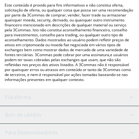
(pessoa a pessoa) como LocalBitcoins, etc.
acima para verificar o último preço de Ubeswap nas principais
Este conteúdo é provido para fins informativos e não constitui oferta,
moedas fiat e criptográficas.
solicitação de oferta, ou qualquer coisa que possa ser uma recomendação
por parte da 3Commas de comprar, vender, fazer trade ou armazenar
quaisquer moeda, security, derivado, ou quaisquer outro instrumento
financeiro mencionado em descrições de qualquer material ou serviço
pela 3Commas. Isto não constitui aconselhamento financeiro, conselho
para investimentos, conselho para trading, ou qualquer outro tipo de
aconselhamento. Dados mostrados ao usuário podem refletir preços de
ativos em criptomoeda ou moeda fiat negociada em vários tipos de
exchanges bem como mostrar dados de mercado de uma variedade de
fontes terciárias. 3Commas pode cobrar por uma assinatura,e usuários
podem ter taxas cobradas pelas exchanges que usam, que não são
refletidas nos preços dos ativos listados. A 3Commas não é responsável
por quaisquer erros ou atrasos em conteúdo or tanto da 3Commas como
de terceiros, e nem é responsável por ações tomadas baseando-se nas
informações presentes em qualquer contexto.
Plataforma
Bot GRID
Status do sistema
Bots de câmbio
Bots DCA
Backtesting
Binance
BitMEX
Para Desenvolvedores