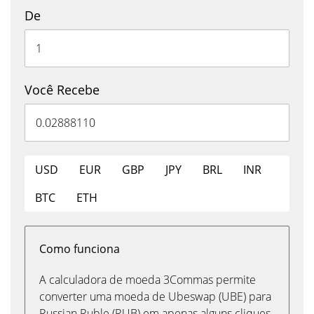
De
Você Recebe
USD
EUR
GBP
JPY
BRL
INR
BTC
ETH
Como funciona
A calculadora de moeda 3Commas permite
converter uma moeda de Ubeswap (UBE) para
Russian Ruble (RUB) em apenas alguns cliques