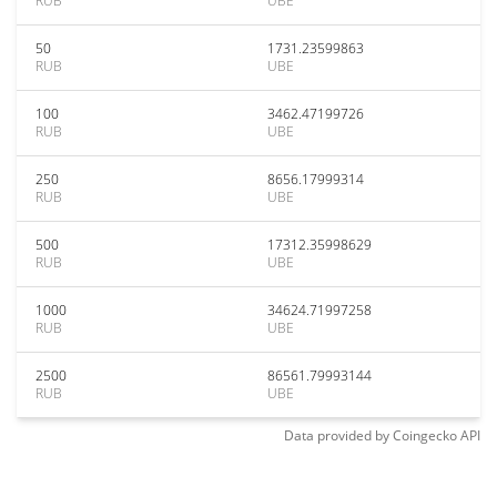
RUB
UBE
50
1731.23599863
RUB
UBE
100
3462.47199726
RUB
UBE
250
8656.17999314
RUB
UBE
500
17312.35998629
RUB
UBE
1000
34624.71997258
RUB
UBE
2500
86561.79993144
RUB
UBE
Data provided by
Coingecko
API