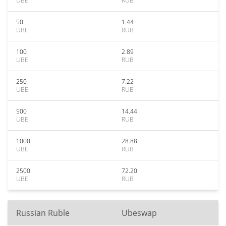
UBE
RUB
50
1.44
UBE
RUB
100
2.89
UBE
RUB
250
7.22
UBE
RUB
500
14.44
UBE
RUB
1000
28.88
UBE
RUB
2500
72.20
UBE
RUB
Russian Ruble
Ubeswap