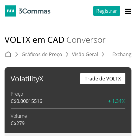
Registrar
VOLTX em CAD
Conversor
Gráficos de Preço
Visão Geral
Exchange
VolatilityX
Trade de VOLTX
Preço
C$
0.00015516
+ 1.34%
Volume
C$
279