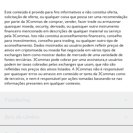
utilizando uma plataforma de troca Crypto Exchange ou P2P
Você também pode usar nossa tabela de preços de VolatilityX
(pessoa a pessoa) como LocalBitcoins, etc.
acima para verificar o último preço de VolatilityX nas principais
Este conteúdo é provido para fins informativos e não constitui oferta,
moedas fiat e criptográficas.
solicitação de oferta, ou qualquer coisa que possa ser uma recomendação
por parte da 3Commas de comprar, vender, fazer trade ou armazenar
quaisquer moeda, security, derivado, ou quaisquer outro instrumento
financeiro mencionado em descrições de qualquer material ou serviço
pela 3Commas. Isto não constitui aconselhamento financeiro, conselho
para investimentos, conselho para trading, ou qualquer outro tipo de
aconselhamento. Dados mostrados ao usuário podem refletir preços de
ativos em criptomoeda ou moeda fiat negociada em vários tipos de
exchanges bem como mostrar dados de mercado de uma variedade de
fontes terciárias. 3Commas pode cobrar por uma assinatura,e usuários
podem ter taxas cobradas pelas exchanges que usam, que não são
refletidas nos preços dos ativos listados. A 3Commas não é responsável
por quaisquer erros ou atrasos em conteúdo or tanto da 3Commas como
de terceiros, e nem é responsável por ações tomadas baseando-se nas
informações presentes em qualquer contexto.
Plataforma
Bot GRID
Status do sistema
Bots de câmbio
Bots DCA
Backtesting