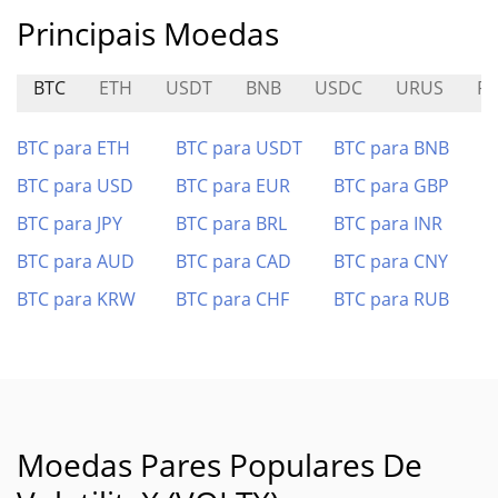
Principais Moedas
BTC
ETH
USDT
BNB
USDC
URUS
RP
BTC para ETH
BTC para USDT
BTC para BNB
BTC para USD
BTC para EUR
BTC para GBP
BTC para JPY
BTC para BRL
BTC para INR
BTC para AUD
BTC para CAD
BTC para CNY
BTC para KRW
BTC para CHF
BTC para RUB
Moedas Pares Populares De