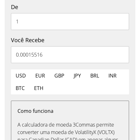
De
Você Recebe
USD
EUR
GBP
JPY
BRL
INR
BTC
ETH
Como funciona
A calculadora de moeda 3Commas permite
converter uma moeda de VolatilityX (VOLTX)
para Canadian Dollar (CAD) em apenas alguns