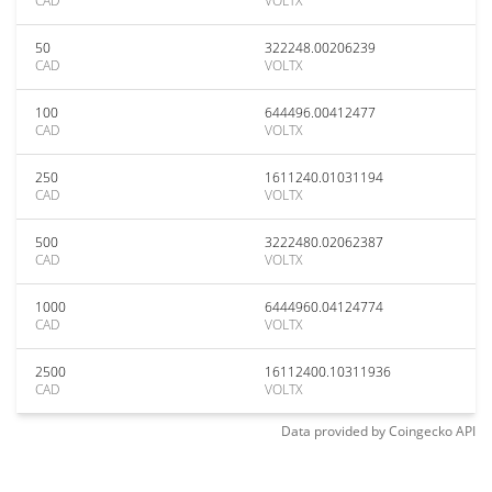
CAD
VOLTX
50
322248.00206239
CAD
VOLTX
100
644496.00412477
CAD
VOLTX
250
1611240.01031194
CAD
VOLTX
500
3222480.02062387
CAD
VOLTX
1000
6444960.04124774
CAD
VOLTX
2500
16112400.10311936
CAD
VOLTX
Data provided by
Coingecko
API