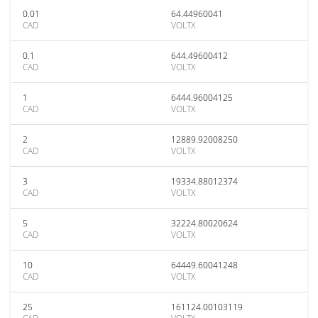
0.01
64.44960041
CAD
VOLTX
0.1
644.49600412
CAD
VOLTX
1
6444.96004125
CAD
VOLTX
2
12889.92008250
CAD
VOLTX
3
19334.88012374
CAD
VOLTX
5
32224.80020624
CAD
VOLTX
10
64449.60041248
CAD
VOLTX
25
161124.00103119