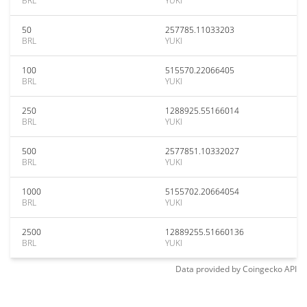
BRL
YUKI
50
257785.11033203
BRL
YUKI
100
515570.22066405
BRL
YUKI
250
1288925.55166014
BRL
YUKI
500
2577851.10332027
BRL
YUKI
1000
5155702.20664054
BRL
YUKI
2500
12889255.51660136
BRL
YUKI
Data provided by
Coingecko
API