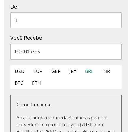
De
Você Recebe
USD
EUR
GBP
JPY
BRL
INR
BTC
ETH
Como funciona
A calculadora de moeda 3Commas permite
converter uma moeda de yuki (YUKI) para
Brazilian Real (BRL) em apenas alguns cliques a