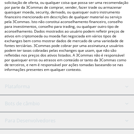
para verificar o último preço de yuki nas principais moedas fiat e
solicitação de oferta, ou qualquer coisa que possa ser uma recomendação
por parte da 3Commas de comprar, vender, fazer trade ou armazenar
criptográficas.
quaisquer moeda, security, derivado, ou quaisquer outro instrumento
financeiro mencionado em descrições de qualquer material ou serviço
pela 3Commas. Isto não constitui aconselhamento financeiro, conselho
para investimentos, conselho para trading, ou qualquer outro tipo de
aconselhamento. Dados mostrados ao usuário podem refletir preços de
ativos em criptomoeda ou moeda fiat negociada em vários tipos de
exchanges bem como mostrar dados de mercado de uma variedade de
fontes terciárias. 3Commas pode cobrar por uma assinatura,e usuários
podem ter taxas cobradas pelas exchanges que usam, que não são
refletidas nos preços dos ativos listados. A 3Commas não é responsável
por quaisquer erros ou atrasos em conteúdo or tanto da 3Commas como
de terceiros, e nem é responsável por ações tomadas baseando-se nas
informações presentes em qualquer contexto.
Plataforma
Bot GRID
Status do sistema
Bots de câmbio
Bots DCA
Backtesting
Binance
BitMEX
Para Desenvolvedores
Signal Bot
Assistente de IA
Bitstamp
Kraken