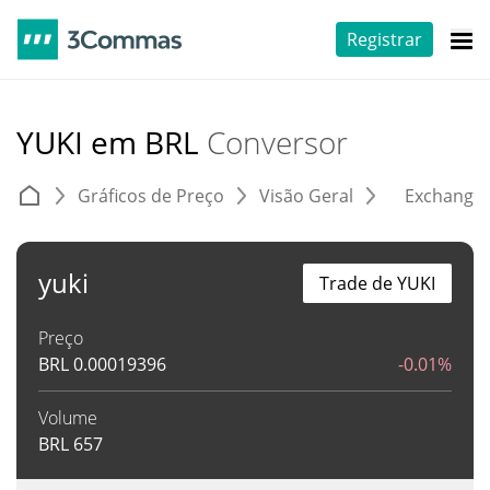
Registrar
YUKI em BRL
Conversor
Gráficos de Preço
Visão Geral
Exchange
yuki
Trade de YUKI
Preço
BRL
0.00019396
-0.01%
Volume
BRL
657