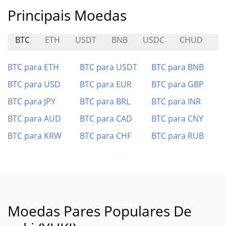
Principais Moedas
BTC
ETH
USDT
BNB
USDC
CHUD
8
BTC para ETH
BTC para USDT
BTC para BNB
BTC para USD
BTC para EUR
BTC para GBP
BTC para JPY
BTC para BRL
BTC para INR
BTC para AUD
BTC para CAD
BTC para CNY
BTC para KRW
BTC para CHF
BTC para RUB
Moedas Pares Populares De