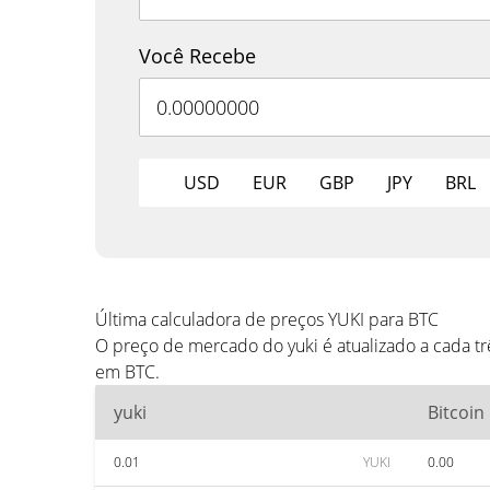
Você Recebe
USD
EUR
GBP
JPY
BRL
Última calculadora de preços YUKI para BTC
O preço de mercado do yuki é atualizado a cada t
em BTC.
yuki
Bitcoin
0.01
YUKI
0.00