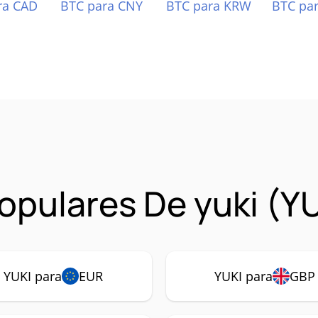
ra CAD
BTC para CNY
BTC para KRW
BTC pa
pulares De yuki (YU
YUKI para
EUR
YUKI para
GBP