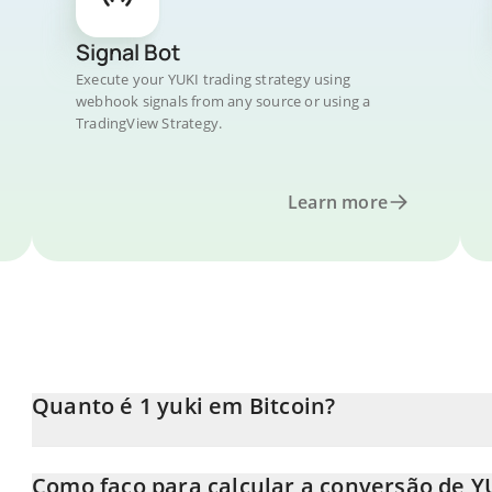
Signal Bot
Execute your YUKI trading strategy using
webhook signals from any source or using a
TradingView Strategy.
Learn more
Quanto é 1 yuki em Bitcoin?
O preço do yuki em BTC está em constante mudança.
Como faço para calcular a conversão de Y