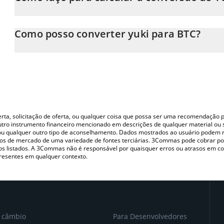
Neste momento, 1 yuki equivale a 5.84575e-10 BTC
A Calculadora yuki 3Commas permite calcular facilmente o preç
inserindo a quantidade de yuki no campo correspondente e conv
Como posso converter yuki para BTC?
Você também pode usar nossa tabela de preços de yuki acima para
A maneira mais comum de converter o YUKI para BTC é utilizand
moedas fiat e criptográficas.
(pessoa a pessoa) como LocalBitcoins, etc.
oferta, solicitação de oferta, ou qualquer coisa que possa ser uma recomendaçã
utro instrumento financeiro mencionado em descrições de qualquer material ou 
, ou qualquer outro tipo de aconselhamento. Dados mostrados ao usuário podem r
s de mercado de uma variedade de fontes terciárias. 3Commas pode cobrar por
vos listados. A 3Commas não é responsável por quaisquer erros ou atrasos em 
resentes em qualquer contexto.
e câmbio
Para Desenvolvedores