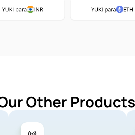
YUKI para
INR
YUKI para
ETH
Our Other Products