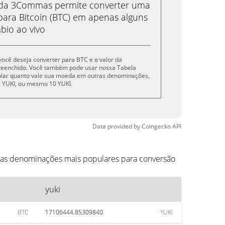
eda 3Commas permite converter uma
para Bitcoin (BTC) em apenas alguns
bio ao vivo
 você deseja converter para BTC e o valor da
reenchido. Você também pode usar nossa Tabela
cular quanto vale sua moeda em outras denominações,
, 5 YUKI, ou mesmo 10 YUKI.
Data provided by
Coingecko
API
o as denominações mais populares para conversão
yuki
BTC
17106444.85309840
YUKI