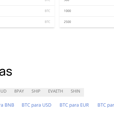
BTC
1000
BTC
2500
as
HUD
8PAY
SHIP
EVAETH
SHIN
ra BNB
BTC para USD
BTC para EUR
BTC pa