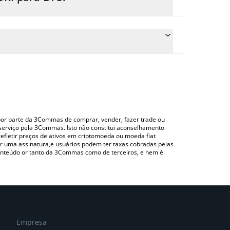
o de conversão do YUKI para BTC simplesmente
erterá automaticamente o valor em Bitcoin (BTC).
 verificar o último preço de yuki nas principais
o uma plataforma de troca Crypto Exchange ou P2P
o por parte da 3Commas de comprar, vender, fazer trade ou
serviço pela 3Commas. Isto não constitui aconselhamento
efletir preços de ativos em criptomoeda ou moeda fiat
 uma assinatura,e usuários podem ter taxas cobradas pelas
conteúdo or tanto da 3Commas como de terceiros, e nem é
Empresa