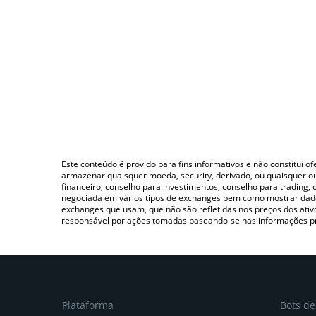
Este conteúdo é provido para fins informativos e não constitui 
armazenar quaisquer moeda, security, derivado, ou quaisquer o
financeiro, conselho para investimentos, conselho para trading
negociada em vários tipos de exchanges bem como mostrar dado
exchanges que usam, que não são refletidas nos preços dos ati
responsável por ações tomadas baseando-se nas informações p
Plataforma
Bots d