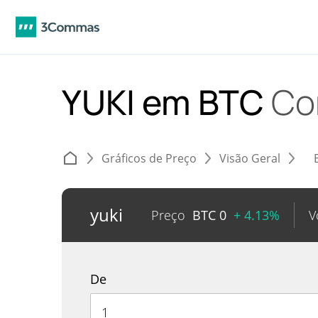
YUKI em BTC
Co
Gráficos de Preço
Visão Geral
yuki
Preço
BTC
0
+ 4.13%
V
De