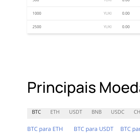
1000
YUKI
0.00
2500
YUKI
0.00
Principais Moed
BTC
ETH
USDT
BNB
USDC
C
BTC para ETH
BTC para USDT
BTC pa