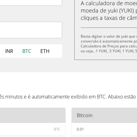
A calculadora de mo
moeda de yuki (YUKI) 
cliques a taxas de câm
Basta digitar o valor de yuki que
conversão é automaticamente p
Calculadora de Preços para cal
INR
BTC
ETH
ou seja, .1 YUKI, .5 YUKI, 1 YUKI
rês minutos e é automaticamente exibido em BTC. Abaixo estã
Bitcoin
BTC
0.01