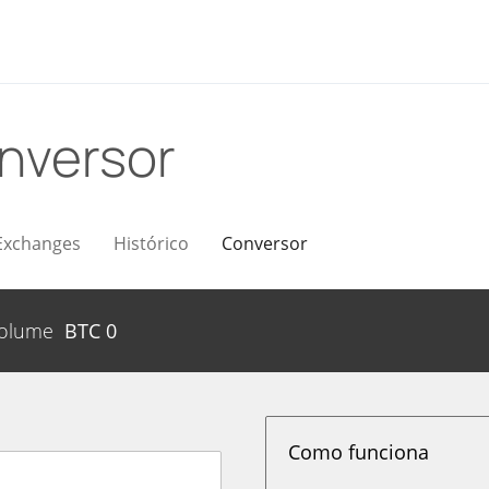
nversor
Exchanges
Histórico
Conversor
olume
BTC
0
Como funciona