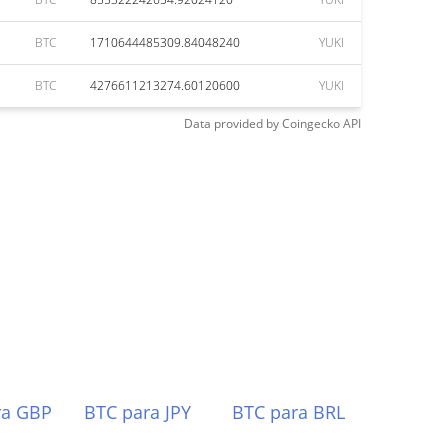
BTC
1710644485309.84048240
YUKI
BTC
4276611213274.60120600
YUKI
Data provided by
Coingecko
API
ra GBP
BTC para JPY
BTC para BRL