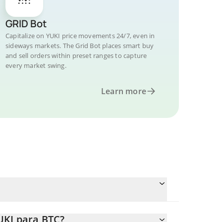
GRID Bot
Capitalize on YUKI price movements 24/7, even in
sideways markets. The Grid Bot places smart buy
and sell orders within preset ranges to capture
every market swing.
Learn more
UKI para BTC?