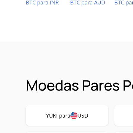
BTC para INR
BTC para AUD
BTC pa
Moedas Pares Po
YUKI para
USD