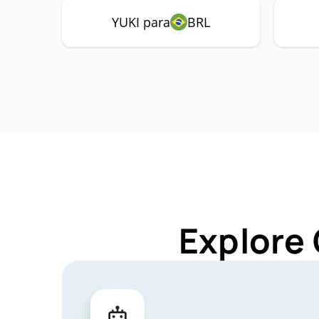
YUKI para
BRL
Explore 