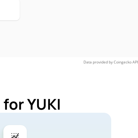
Data provided by
Coingecko
API
 for YUKI