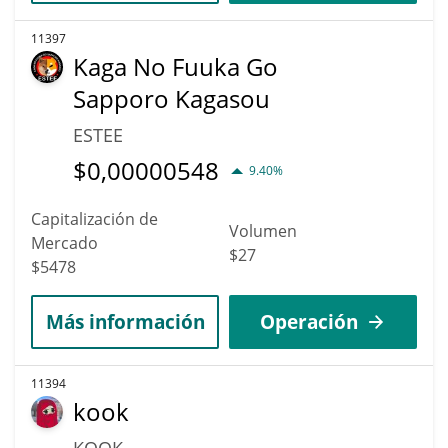
11397
Kaga No Fuuka Go
Sapporo Kagasou
ESTEE
$
0,00000548
9.40%
Capitalización de
Volumen
Mercado
$27
$5478
Más información
Operación
11394
kook
KOOK