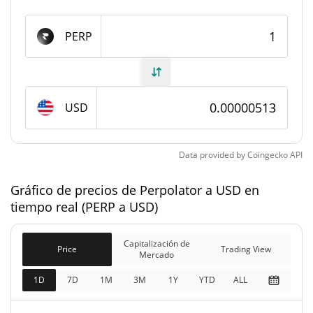
#11495
Rango en el mercado
PERP
Suministro de Perpolator
999.812.047,932 PERP
Suministro circulante
USD
999.812.047,932 PERP
Suministro total
1.000.000.000 PERP
Suministro máximo
Data provided by
Coingecko
API
Gráfico de precios de Perpolator a USD en
Capitalización de mercado de Perpolator
tiempo real (PERP a USD)
$5131,23
Capitalización de
0.27%
Mercado
Capitalización de
Price
Trading View
Mercado
Capitalización de
1D
7D
1M
3M
1Y
YTD
ALL
$5131,23
mercado
0.29%
completamente diluida