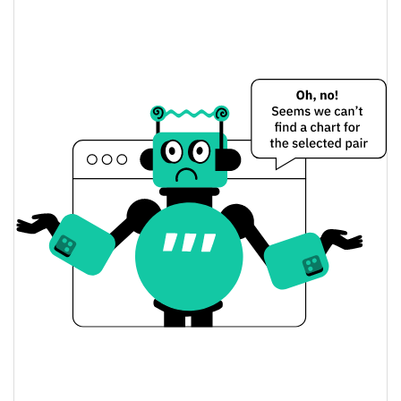
Precio de ayer de Perpolator
$0,0000051344592 /
Mínimo/máximo de ayer
$0,0000051599696
$0,0000051344592 /
Apertura/cierre de ayer
$0,0000051599696
0.33%
Cambio de ayer
$4,6136164
Volumen de ayer
Historial de precios de Perpolator
$0,0000051102166 /
Mínimo/máximo en 7 días
$0,0000058005831