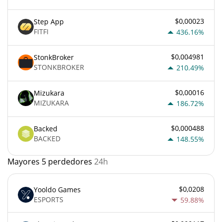
$0,00023
Step App
FITFI
436.16%
$0,004981
StonkBroker
STONKBROKER
210.49%
$0,00016
Mizukara
MIZUKARA
186.72%
$0,000488
Backed
BACKED
148.55%
Mayores 5 perdedores
24h
$0,0208
Yooldo Games
ESPORTS
59.88%