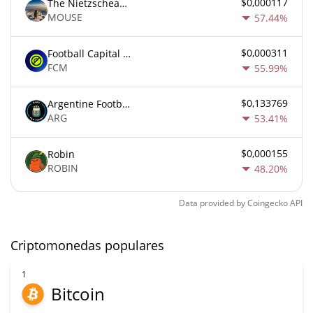
$0,000117
The Nietzschean Mouse
MOUSE
57.44%
$0,000311
Football Capital Markets
FCM
55.99%
$0,133769
Argentine Football Association Fan Token
ARG
53.41%
$0,000155
Robin
ROBIN
48.20%
Data provided by
Coingecko
API
Criptomonedas populares
1
Bitcoin