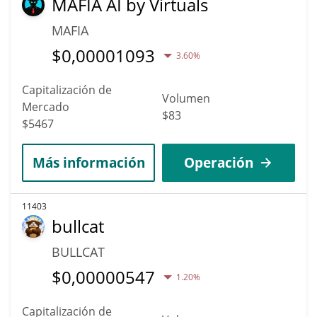
MAFIA AI by Virtuals
MAFIA
$
0,00001093
3.60%
Capitalización de
Volumen
Mercado
$83
$5467
Más información
Operación
11403
bullcat
BULLCAT
$
0,00000547
1.20%
Capitalización de