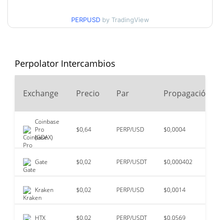
Mínimo/máximo en 30
$0,0000051302023 /
$0,0000056695162
días
PERPUSD
by TradingView
Mínimo/máximo en 90
$0,0000051302023 /
$0,0000056337425
días
Perpolator Intercambios
Mínimo/máximo en 52
$0,0000051302023 /
$0,0000058005831
semanas
Exchange
Precio
Par
Propagación
Máximo histórico
$0,00055429
mar. 27, 2026 (4 months
99.07%
Coinbase
ago)
Pro
$0,64
PERP/USD
$0,0004
(GDAX)
$0,0000051
All Time Low
0.57%
ago. 5, 2026 (1 days ago)
Gate
$0,02
PERP/USDT
$0,000402
Kraken
$0,02
PERP/USD
$0,0014
HTX
$0,02
PERP/USDT
$0,0569