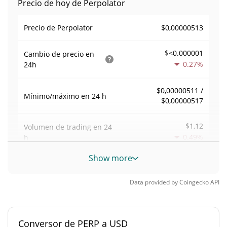
Precio de hoy de Perpolator
$0,00000513
Precio de Perpolator
$<0.000001
Cambio de precio en
0.27%
24h
$0,00000511 /
Mínimo/máximo en 24 h
$0,00000517
$1,12
Volumen de trading en
24
0.49%
h
Show more
Volumen/capitalización de
0,00021827125
mercado
Data provided by
Coingecko
API
Dominancia en el
<0.000001%
mercado
Conversor de PERP a USD