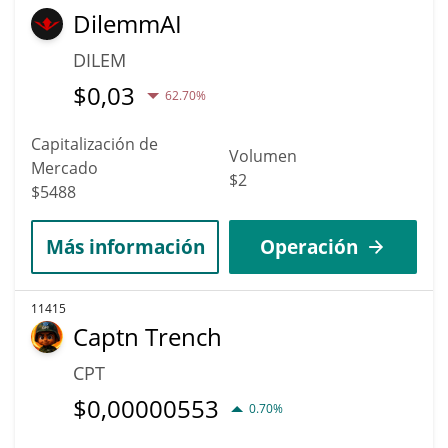
DilemmAI
DILEM
$
0,03
62.70%
Capitalización de
Volumen
Mercado
$2
$5488
Más información
Operación
11415
Captn Trench
CPT
$
0,00000553
0.70%