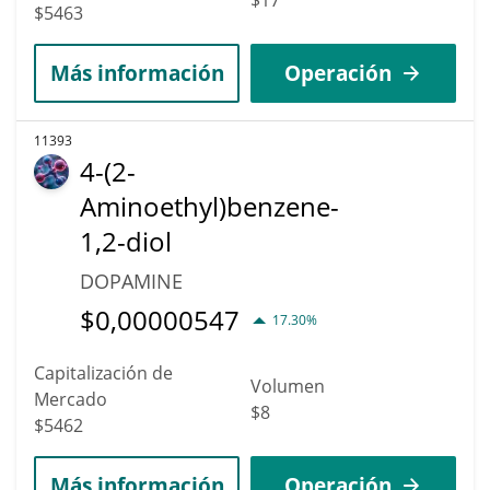
$5463
Más información
Operación
11393
4-(2-
Aminoethyl)benzene-
1,2-diol
DOPAMINE
$
0,00000547
17.30%
Capitalización de
Volumen
Mercado
$8
$5462
Más información
Operación