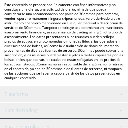
intercambio P2P (persona a persona), como LocalBitcoins, entre
Este contenido se proporciona únicamente con fines informativos y no
otras.
También puedes utilizar nuestra tabla de precios de Candles
constituye una oferta, una solicitud de oferta, ni nada que pueda
considerarse una recomendación por parte de 3Commas para comprar,
que se encuentra arriba para verificar el último precio de
vender, operar o mantener ninguna criptomoneda, valor, derivado u otro
Candles en las principales monedas fiduciarias y criptomonedas.
instrumento financiero mencionado en cualquier material o descripción de
servicios de 3Commas. Tampoco constituye asesoramiento en inversiones,
asesoramiento financiero, asesoramiento de trading ni ningún otro tipo de
asesoramiento. Los datos presentados a los usuarios pueden reflejar
precios de activos en criptomonedas o monedas fiduciarias operados en
diversos tipos de bolsas, así como la visualización de datos del mercado
provenientes de diversas fuentes de terceros. 3Commas puede cobrar una
suscripción, y los usuarios pueden estar sujetos a tarifas impuestas por las
bolsas en los que operan, las cuales no están reflejadas en los precios de
los activos listados. 3Commas no es responsable de ningún error o retraso
en el contenido, ya sea de 3Commas o de fuentes de terceros, ni tampoco
de las acciones que se lleven a cabo a partir de los datos presentados en
cualquier contenido.
Plataforma
Bot GRID
Estado del sistema
Bots de trading
Bot DCA
Backtesting
Binance
BitMEX
Para desarrolladores