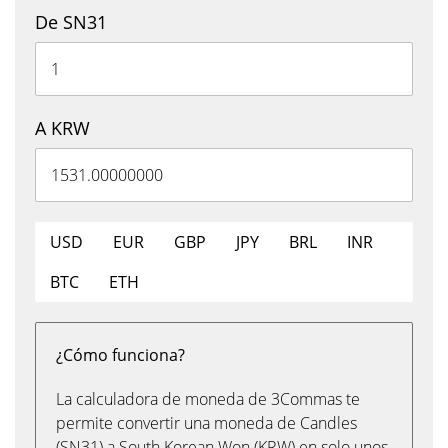
De SN31
A KRW
USD
EUR
GBP
JPY
BRL
INR
BTC
ETH
¿Cómo funciona?
La calculadora de moneda de 3Commas te
permite convertir una moneda de Candles
(SN31) a South Korean Won (KRW) en solo unos