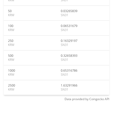
KRW
SN31
50
0.03265839
KRW
SN31
100
0.06531679
KRW
SN31
250
0.16329197
KRW
SN31
500
0.32658393
KRW
SN31
1000
0.65316786
KRW
SN31
2500
1.63291966
KRW
SN31
Data provided by
Coingecko
API