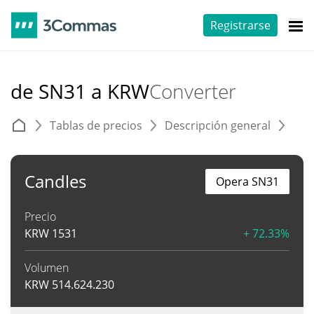
Registrarse
de SN31 a KRW
Converter
Tablas de precios
Descripción general
C
Candles
Opera SN31
Precio
KRW
1531
+ 72.33%
Volumen
KRW
514.624.230