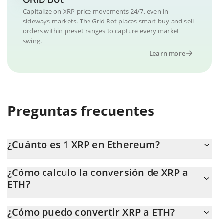
Capitalize on XRP price movements 24/7, even in
sideways markets. The Grid Bot places smart buy and sell
orders within preset ranges to capture every market
swing.
Learn more
Preguntas frecuentes
¿Cuánto es 1 XRP en Ethereum?
El precio de XRP en ETH cambia constantemente.
¿Cómo calculo la conversión de XRP a
ETH?
En este momento, 1 XRP equivale a 0.00053898 ETH.
La calculadora de XRP de 3Commas te permite calcular
¿Cómo puedo convertir XRP a ETH?
fácilmente el precio de conversión de XRP a ETH. Solo necesitas