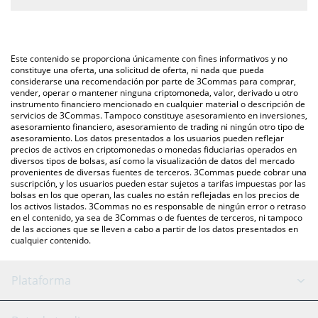
ingresar la cantidad de XRP en el campo correspondiente, y el
La forma más común de convertir XRP a ETH es a través de un
valor se convertirá automáticamente a Ethereum (ETH).
mercado bursátil de criptomonedas o una plataforma de
intercambio P2P (persona a persona), como LocalBitcoins, entre
También puedes utilizar nuestra tabla de precios de XRP que se
Este contenido se proporciona únicamente con fines informativos y no
otras.
encuentra arriba para verificar el último precio de XRP en las
constituye una oferta, una solicitud de oferta, ni nada que pueda
considerarse una recomendación por parte de 3Commas para comprar,
principales monedas fiduciarias y criptomonedas.
vender, operar o mantener ninguna criptomoneda, valor, derivado u otro
instrumento financiero mencionado en cualquier material o descripción de
servicios de 3Commas. Tampoco constituye asesoramiento en inversiones,
asesoramiento financiero, asesoramiento de trading ni ningún otro tipo de
asesoramiento. Los datos presentados a los usuarios pueden reflejar
precios de activos en criptomonedas o monedas fiduciarias operados en
diversos tipos de bolsas, así como la visualización de datos del mercado
provenientes de diversas fuentes de terceros. 3Commas puede cobrar una
suscripción, y los usuarios pueden estar sujetos a tarifas impuestas por las
bolsas en los que operan, las cuales no están reflejadas en los precios de
los activos listados. 3Commas no es responsable de ningún error o retraso
en el contenido, ya sea de 3Commas o de fuentes de terceros, ni tampoco
de las acciones que se lleven a cabo a partir de los datos presentados en
cualquier contenido.
Plataforma