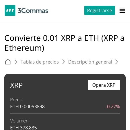
Registrarse
Convierte 0.01 XRP a ETH (XRP a
Ethereum)
Tablas de precios
Descripción general
C
XRP
Opera XRP
Precio
ETH
0,00053898
-0.27%
Volumen
ETH
378.835