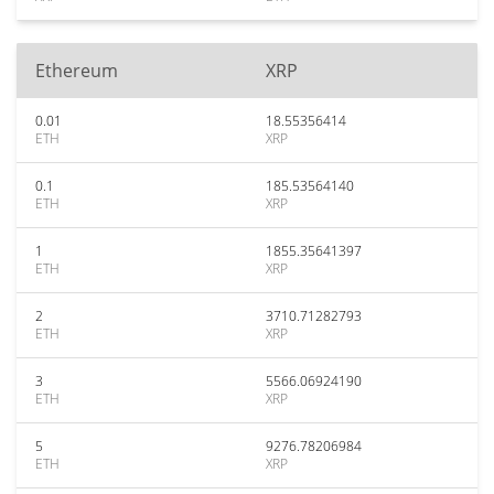
Ethereum
XRP
0.01
18.55356414
ETH
XRP
0.1
185.53564140
ETH
XRP
1
1855.35641397
ETH
XRP
2
3710.71282793
ETH
XRP
3
5566.06924190
ETH
XRP
5
9276.78206984
ETH
XRP