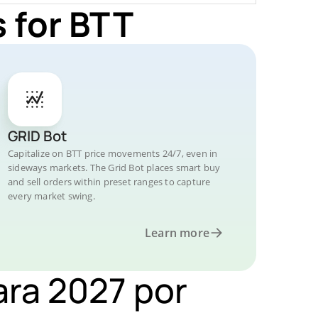
 for BTT
GRID Bot
Capitalize on BTT price movements 24/7, even in
sideways markets. The Grid Bot places smart buy
and sell orders within preset ranges to capture
every market swing.
Learn more
ara 2027 por