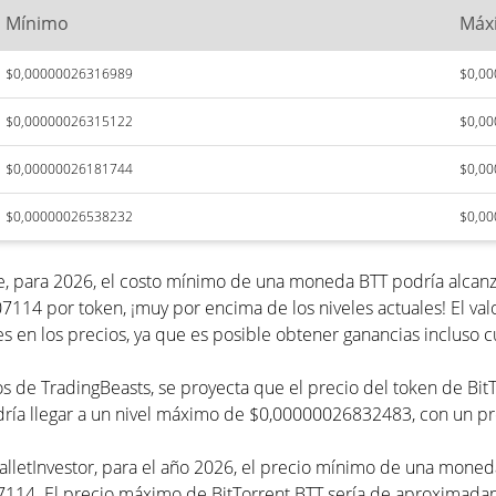
Mínimo
Máx
$0,00000026316989
$0,0
$0,00000026315122
$0,0
$0,00000026181744
$0,0
$0,00000026538232
$0,0
ue, para 2026, el costo mínimo de una moneda BTT podría alca
7114 por token, ¡muy por encima de los niveles actuales! El 
s en los precios, ya que es posible obtener ganancias incluso 
cios de TradingBeasts, se proyecta que el precio del token de Bi
ría llegar a un nivel máximo de $0,00000026832483, con un 
WalletInvestor, para el año 2026, el precio mínimo de una mon
7114. El precio máximo de BitTorrent BTT sería de aproxima