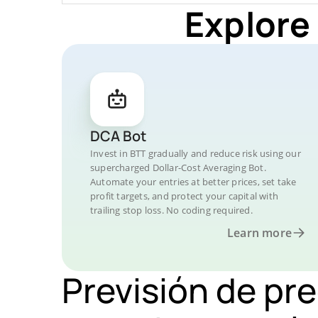
Explore
DCA Bot
Invest in BTT gradually and reduce risk using our
supercharged Dollar-Cost Averaging Bot.
Automate your entries at better prices, set take
profit targets, and protect your capital with
trailing stop loss. No coding required.
Learn more
Previsión de pre