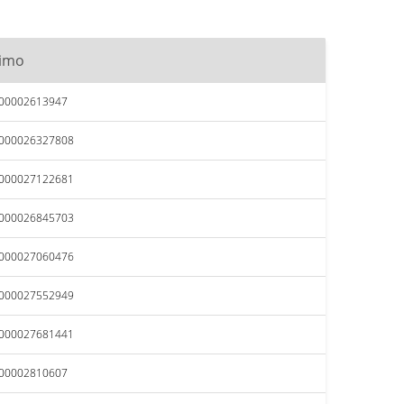
imo
000002613947
0000026327808
0000027122681
0000026845703
0000027060476
0000027552949
0000027681441
000002810607