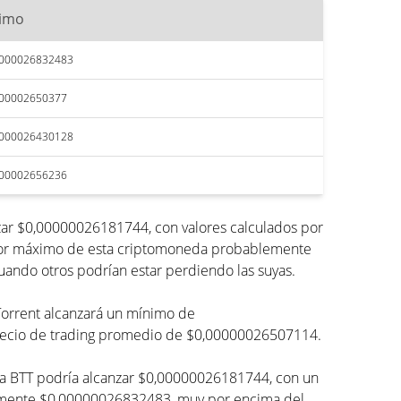
imo
0000026832483
000002650377
0000026430128
000002656236
nzar $0,00000026181744, con valores calculados por
valor máximo de esta criptomoneda probablemente
cuando otros podrían estar perdiendo las suyas.
tTorrent alcanzará un mínimo de
precio de trading promedio de $0,00000026507114.
eda BTT podría alcanzar $0,00000026181744, con un
damente $0,00000026832483, muy por encima del