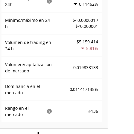
0.11462%
24h
Mínimo/máximo en 24
$<0.000001 /
$<0.000001
h
$5.159.414
Volumen de trading en
5.81%
24 h
Volumen/capitalización
0,019838133
de mercado
Dominancia en el
0,011417135%
mercado
Rango en el
#136
mercado