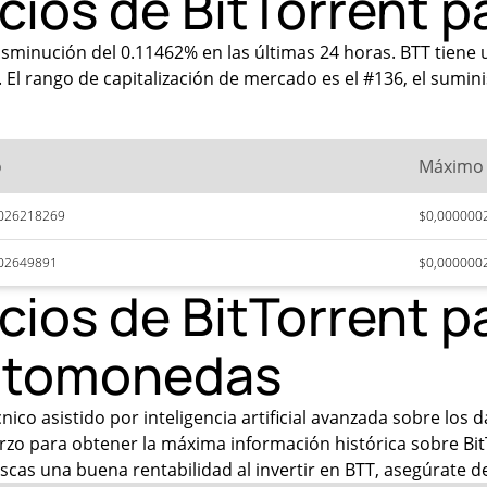
ecios de BitTorrent 
isminución del 0.11462% en las últimas 24 horas. BTT tiene 
El rango de capitalización de mercado es el #136, el sumini
o
Máximo
026218269
$0,000000
02649891
$0,000000
cios de BitTorrent p
iptomonedas
co asistido por inteligencia artificial avanzada sobre los d
zo para obtener la máxima información histórica sobre BitTo
scas una buena rentabilidad al invertir en BTT, asegúrate de