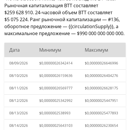
Рыночная капитализация BTT составляет
$259 628 910. 24-часовой объем BTT составляет
$5 075 224. Ранг рыночной капитализации — #136,
оборотное предложение — {{circulationSupply}}, а
максимальное предложение — $990 000 000 000 000.
Дата
Минимум
Максимум
08/09/2026
$0,00000026342414
$0,00000026646996
08/10/2026
$0,00000026159636
$0,00000026404276
08/11/2026
$0,00000026569777
$0,00000026628175
08/12/2026
$0,00000025342992
$0,00000025447951
08/13/2026
$0,0000002538993
$0,00000025477893
08/14/2026
$0,00000025643103
$0,00000026230654