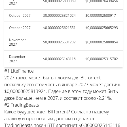
$0,00000025803089
$0,00000026439456
2027
October 2027
$0,00000025821024
$0,0000002588917
October 2027
$0,00000025621551
$0,00000025665293
November
$0,00000025531232
$0,00000025880854
2027
December
$0,00000025143116
$0,00000025315702
2027
#1 LiteFinance
2027 также может быть плохим для BitTorrent,
поскольку его стоимость в январе 2027 может достичь
$0,00000025813924. Падение в этом году может быть
даже больше, чем в 2027, и составит около -2.21%.
#2 TradingBeasts
Какое будущее ждет BitTorrent? Согласно нашему
анализу и прогнозным данным о ценах от
TradingBeasts, токен BTT достигнет $0,00000025143116