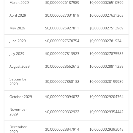
March 2029
$0,00000026187989
$0,00000026510599
April 2029
$0,00000027031819
$0,00000027631265
May 2029
$0,00000026927811
$0,00000027513969
June 2029
$0,00000027576754
$0,0000002761924
July 2029
$0,00000027813923
$0,00000027875585
August 2029
$0,00000028662613
$0,00000028811259
September
$0,00000027850132
$0,00000028199939
2029
October 2029
$0,00000029094072
$0,00000029204764
November
$0,00000029332922
$0,00000029354442
2029
December
$0,00000028847914
$0,00000029393048
2029