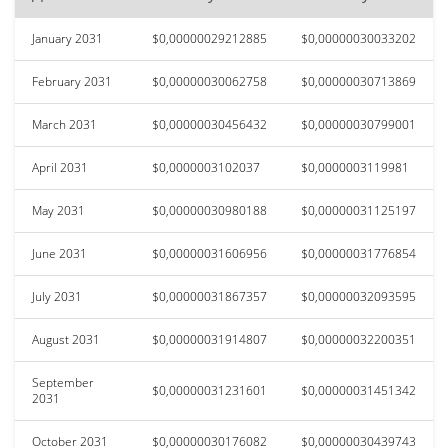
January 2031
$0,00000029212885
$0,00000030033202
February 2031
$0,00000030062758
$0,00000030713869
March 2031
$0,00000030456432
$0,00000030799001
April 2031
$0,0000003102037
$0,0000003119981
May 2031
$0,00000030980188
$0,00000031125197
June 2031
$0,00000031606956
$0,00000031776854
July 2031
$0,00000031867357
$0,00000032093595
August 2031
$0,00000031914807
$0,00000032200351
September
$0,00000031231601
$0,00000031451342
2031
October 2031
$0,00000030176082
$0,00000030439743