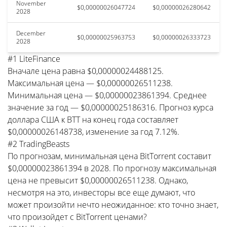
November
$0,00000026047724
$0,00000026280642
2028
December
$0,00000025963753
$0,00000026333723
2028
#1 LiteFinance
Вначале цена равна $0,00000024488125.
Максимальная цена — $0,00000026511238.
Минимальная цена — $0,00000023861394. Среднее
значение за год — $0,00000025186316. Прогноз курса
доллара США к BTT на конец года составляет
$0,00000026148738, изменение за год 7.12%.
#2 TradingBeasts
По прогнозам, минимальная цена BitTorrent составит
$0,00000023861394 в 2028. По прогнозу максимальная
цена не превысит $0,00000026511238. Однако,
несмотря на это, инвесторы все еще думают, что
может произойти нечто неожиданное: кто точно знает,
что произойдет с BitTorrent ценами?