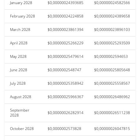
January 2028
$0,00000024393685
$0,00000024582566
February 2028
$0,00000024224858
$0,00000024389658
March 2028
$0,00000023861394
$0,00000023896103
April 2028
$0,00000025266229
$0,00000025293509
May 2028
$0,00000025479614
$0,0000002594653
June 2028
$0,0000002548747
$0,00000025805648
July 2028
$0,00000025358942
$0,00000025558567
August 2028
$0,00000025966367
$0,00000026486962
September
$0,00000026282914
$0,00000026511238
2028
October 2028
$0,0000002573828
$0,00000026047815