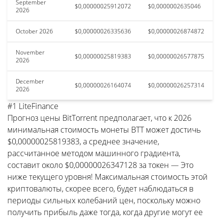
September
$0,00000025912072
$0,0000002635046
2026
October 2026
$0,00000026335636
$0,00000026874872
November
$0,00000025819383
$0,00000026577875
2026
December
$0,00000026164074
$0,00000026257314
2026
#1 LiteFinance
Прогноз цены BitTorrent предполагает, что к 2026
минимальная стоимость монеты BTT может достичь
$0,00000025819383, а среднее значение,
рассчитанное методом машинного градиента,
составит около $0,00000026347128 за токен — Это
ниже текущего уровня! Максимальная стоимость этой
криптовалюты, скорее всего, будет наблюдаться в
периоды сильных колебаний цен, поскольку можно
получить прибыль даже тогда, когда другие могут ее