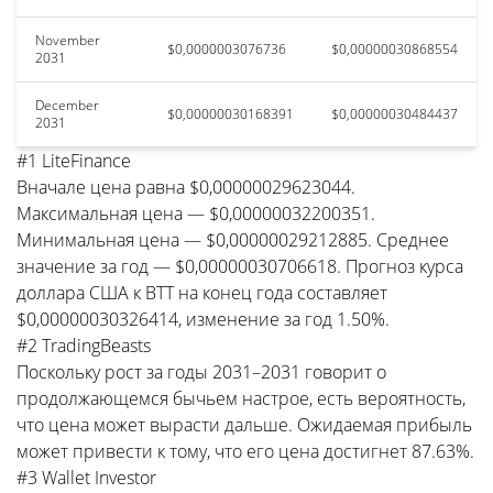
November
$0,0000003076736
$0,00000030868554
2031
December
$0,00000030168391
$0,00000030484437
2031
#1 LiteFinance
Вначале цена равна $0,00000029623044.
Максимальная цена — $0,00000032200351.
Минимальная цена — $0,00000029212885. Среднее
значение за год — $0,00000030706618. Прогноз курса
доллара США к BTT на конец года составляет
$0,00000030326414, изменение за год 1.50%.
#2 TradingBeasts
Поскольку рост за годы 2031–2031 говорит о
продолжающемся бычьем настрое, есть вероятность,
что цена может вырасти дальше. Ожидаемая прибыль
может привести к тому, что его цена достигнет 87.63%.
#3 Wallet Investor