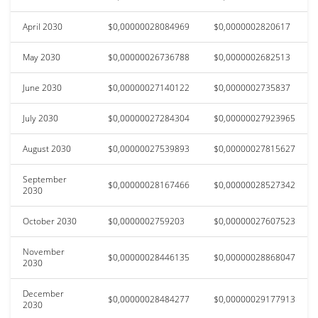
April 2030
$0,00000028084969
$0,0000002820617
May 2030
$0,00000026736788
$0,0000002682513
June 2030
$0,00000027140122
$0,0000002735837
July 2030
$0,00000027284304
$0,00000027923965
August 2030
$0,00000027539893
$0,00000027815627
September
$0,00000028167466
$0,00000028527342
2030
October 2030
$0,0000002759203
$0,00000027607523
November
$0,00000028446135
$0,00000028868047
2030
December
$0,00000028484277
$0,00000029177913
2030