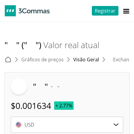
Registrar
" " (" ")
Valor real atual
Gráficos de preços
Visão Geral
Exchang
" "
" "
$
0.001634
+ 2.77%
USD