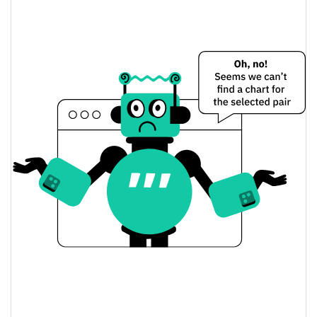
" " Preço Ontem
$0.0015869956 /
Baixa / Alta de ontem
$0.0015980784
Abertura / Fecho de
$0.0015980784 /
$0.0015869956
Ontem
2.59%
A mudança de ontem
$1,657.6461
Volume de ontem
Histórico do preço do " "
$0.0014024347 /
7 dias Baixa / 7 dias Alta
$0.0016331037
30 dias Baixa / 30 dias
$0.0015608974 /