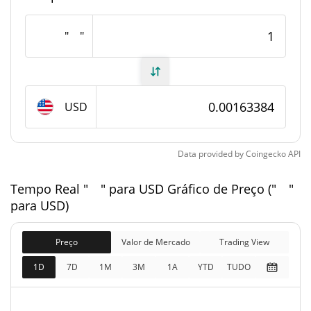
Fornecimento de " "
" "
Fornecimento em
629,521,110 " "
circulação
USD
629,521,110.999 " "
Fornecimento total
1,000,000,000 " "
Fornecimento máximo
Data provided by
Coingecko
API
Tempo Real " " para USD Gráfico de Preço (" "
" " Capitalização de mercado
para USD)
$1,028,525
Capitalização de
2.77%
mercado
Preço
Valor de Mercado
Trading View
1D
7D
1M
3M
1A
YTD
TUDO
$1,028,525
Totalmente diluído
2.59%
Limite de mercado