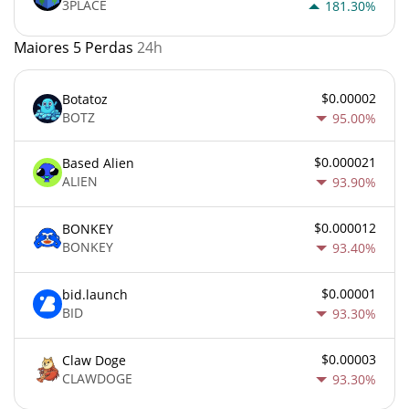
3PLACE
181.30%
Maiores 5 Perdas
24h
$0.00002
Botatoz
BOTZ
95.00%
$0.000021
Based Alien
ALIEN
93.90%
$0.000012
BONKEY
BONKEY
93.40%
$0.00001
bid.launch
BID
93.30%
$0.00003
Claw Doge
CLAWDOGE
93.30%