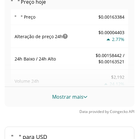
" " Preço hoje
$0.00163384
" " Preço
$0.00004403
Alteração de preço
24h
2.77%
$0.00158442 /
24h Baixo / 24h Alto
$0.00163521
$2,192
Volume
24h
24.12%
Mostrar mais
Volume / Limite de
0.0021312073
mercado
Data provided by
Coingecko
API
0.000045151523%
Dominio de mercado
" " para USD
#2823
Posição de mercado