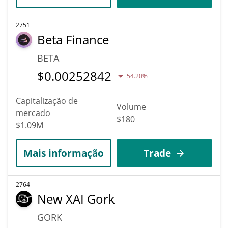
2751
Beta Finance
BETA
$
0.00252842
54.20%
Capitalização de
Volume
mercado
$180
$1.09M
Mais informação
Trade
2764
New XAI Gork
GORK