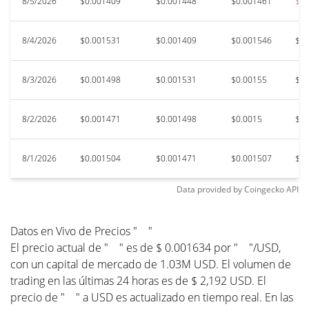
8/5/2026
$0.001409
$0.001448
$0.001461
$0.
8/4/2026
$0.001531
$0.001409
$0.001546
$0.
8/3/2026
$0.001498
$0.001531
$0.00155
$0.
8/2/2026
$0.001471
$0.001498
$0.0015
$0.
8/1/2026
$0.001504
$0.001471
$0.001507
$0.
Data provided by
Coingecko
API
Datos en Vivo de Precios " "
El precio actual de " " es de $ 0.001634 por " "/USD,
con un capital de mercado de 1.03M USD. El volumen de
trading en las últimas 24 horas es de $ 2,192 USD. El
precio de " " a USD es actualizado en tiempo real. En las