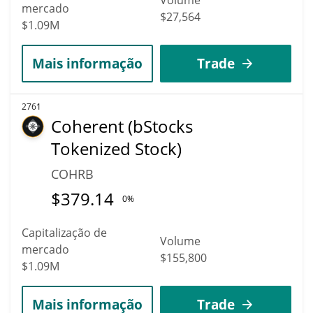
mercado
$27,564
$1.09M
Mais informação
Trade
2761
Coherent (bStocks
Tokenized Stock)
COHRB
$
379.14
0%
Capitalização de
Volume
mercado
$155,800
$1.09M
Mais informação
Trade