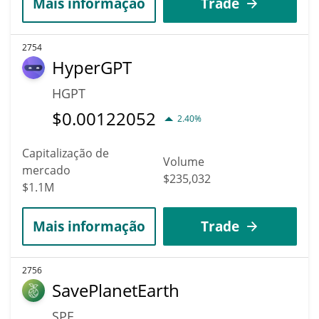
Mais informação
Trade
2754
HyperGPT
HGPT
$
0.00122052
2.40%
Capitalização de
Volume
mercado
$235,032
$1.1M
Mais informação
Trade
2756
SavePlanetEarth
SPE