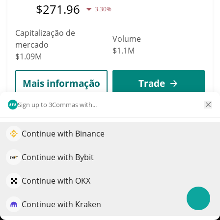
$
271.96
3.30%
Capitalização de
Volume
mercado
$1.1M
$1.09M
Mais informação
Trade
Sign up to 3Commas with...
2769
OPEN Ticketing
Continue with Binance
Impulsione o crescimento do seu portfólio com IA
Ecosystem
QuantPilot é uma plataforma completa de estratégias onde
Continue with Bybit
OPN
agentes autônomos criam, fazem backtest e otimizam suas
$
0.00004724
8.40%
estratégias e conduzem pesquisas de mercado
Continue with OKX
Capitalização de
Continue with Kraken
Experimente grátis
Volume
mercado
$4,664