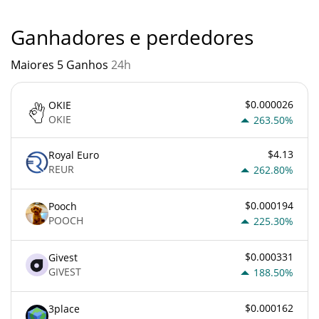
princípios econômicos básicos.
Ganhadores e perdedores
Maiores 5 Ganhos
24h
$0.000026
OKIE
OKIE
263.50%
$4.13
Royal Euro
REUR
262.80%
$0.000194
Pooch
POOCH
225.30%
$0.000331
Givest
GIVEST
188.50%
$0.000162
3place