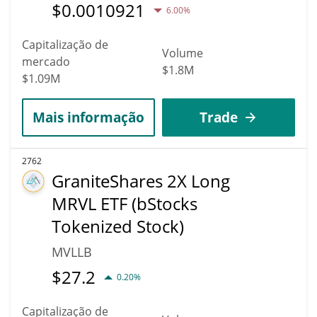
$
0.0010921
6.00%
Capitalização de
Volume
mercado
$1.8M
$1.09M
Mais informação
Trade
2762
GraniteShares 2X Long
MRVL ETF (bStocks
Tokenized Stock)
MVLLB
$
27.2
0.20%
Capitalização de