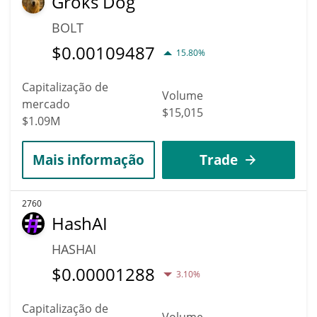
Groks Dog
BOLT
$
0.00109487
15.80%
Capitalização de
Volume
mercado
$15,015
$1.09M
Mais informação
Trade
2760
HashAI
HASHAI
$
0.00001288
3.10%
Capitalização de
Volume