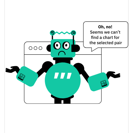
Boost Preço Ontem
$0.000036204238 /
Baixa / Alta de ontem
$0.000036246084
Abertura / Fecho de
$0.000036246084 /
$0.000036204238
Ontem
9.18%
A mudança de ontem
$155.51618
Volume de ontem
Histórico do preço do Boost
$0.000028062492 /
7 dias Baixa / 7 dias Alta
$0.000043087327
30 dias Baixa / 30 dias
$0.000032864743 /