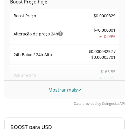
Boost Preço hoje
$0.0000329
Boost Preço
$<0.000001
Alteração de preço
24h
0.09%
$0.00003252 /
24h Baixo / 24h Alto
$0.00003701
$165.55
Volume
24h
0.12%
Mostrar mais
Volume / Limite de
0.0081395349
mercado
Data provided by
Coingecko
API
<0.000001%
Dominio de mercado
BOOST para USD
#8731
Posição de mercado