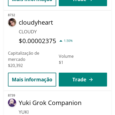
8732
cloudyheart
CLOUDY
$
0.00002375
1.50%
Capitalização de
Volume
mercado
$1
$20,392
Mais informação
Trade
8739
Yuki Grok Companion
YUKI