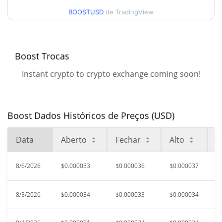
$0.000037001027
Alta
BOOSTUSD
de TradingView
90 dias Baixa / 90 dias
$0.000030557122 /
$0.000037001027
Alta
Boost Trocas
52 Semana Baixa / 52
$0.000028062492 /
Instant crypto to crypto exchange coming soon!
$0.000043087327
Semana Alta
Máxima de todos os
$0.19114
tempos
99.98%
Boost Dados Históricos de Preços (USD)
Oct 28, 2025 (9 meses atrás)
Data
Aberto
Fechar
Alto
B
$0.00000143
Baixa de todos os tempos
2199.31%
Mar 28, 2026 (4 meses atrás)
8/6/2026
$0.000033
$0.000036
$0.000037
$
8/5/2026
$0.000034
$0.000033
$0.000034
$