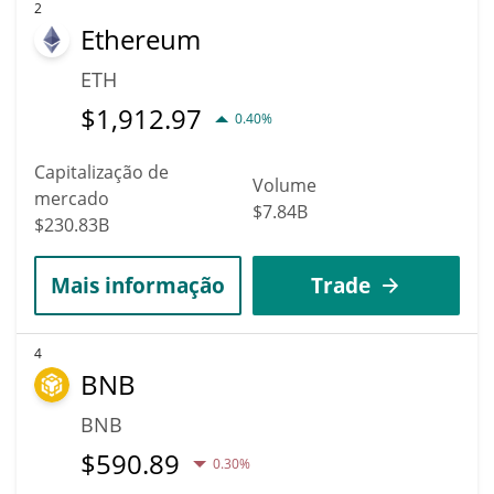
2
Ethereum
ETH
$
1,912.97
0.40%
Capitalização de
Volume
mercado
$7.84B
$230.83B
Mais informação
Trade
4
BNB
BNB
$
590.89
0.30%