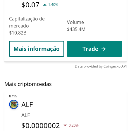
$
0.07
1.40%
Capitalização de
Volume
mercado
$435.4M
$10.82B
Mais informação
Trade
Data provided by
Coingecko
API
Mais criptomoedas
8719
ALF
ALF
$
0.0000002
0.20%