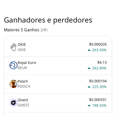
quando algo soa muito bom para ser verdade ou vai contra os
princípios econômicos básicos.
Ganhadores e perdedores
Maiores 5 Ganhos
24h
$0.000026
OKIE
OKIE
263.50%
$4.13
Royal Euro
REUR
262.80%
$0.000194
Pooch
POOCH
225.30%
$0.000331
Givest
GIVEST
188.50%