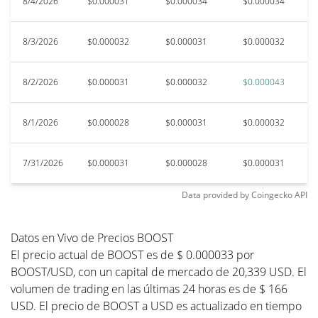
8/4/2026
$0.000031
$0.000034
$0.000034
$
8/3/2026
$0.000032
$0.000031
$0.000032
$
8/2/2026
$0.000031
$0.000032
$0.000043
$
8/1/2026
$0.000028
$0.000031
$0.000032
$
7/31/2026
$0.000031
$0.000028
$0.000031
$
Data provided by
Coingecko
API
Datos en Vivo de Precios BOOST
El precio actual de BOOST es de $ 0.000033 por
BOOST/USD, con un capital de mercado de 20,339 USD. El
volumen de trading en las últimas 24 horas es de $ 166
USD. El precio de BOOST a USD es actualizado en tiempo