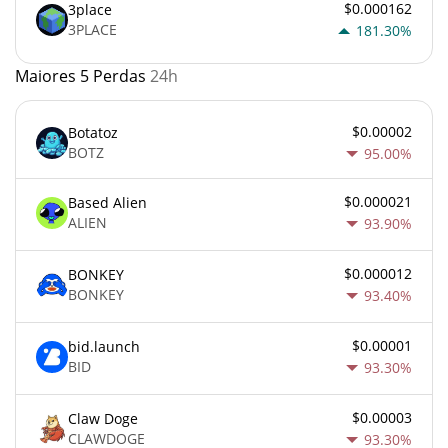
$0.000162
3place
3PLACE
181.30%
Maiores 5 Perdas
24h
$0.00002
Botatoz
BOTZ
95.00%
$0.000021
Based Alien
ALIEN
93.90%
$0.000012
BONKEY
BONKEY
93.40%
$0.00001
bid.launch
BID
93.30%
$0.00003
Claw Doge
CLAWDOGE
93.30%