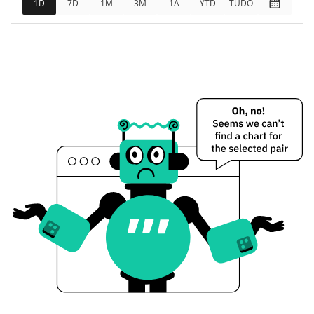
1D
7D
1M
3M
1A
YTD
TUDO
$3,724.12
Totalmente diluído
1.23%
Limite de mercado
BULLIEVE Preço Ontem
$0.0000037237588 /
Baixa / Alta de ontem
$0.0000038202811
Abertura / Fecho de
$0.0000037237588 /
$0.0000038202811
Ontem
1.11%
A mudança de ontem
$37.23759
Volume de ontem
Histórico do preço do BULLIEVE
$0.0000036973362 /
7 dias Baixa / 7 dias Alta