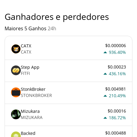
contra os princípios econômicos básicos.
Ganhadores e perdedores
Maiores 5 Ganhos
24h
$0.000006
CATX
CATX
936.40%
$0.00023
Step App
FITFI
436.16%
$0.004981
StonkBroker
STONKBROKER
210.49%
$0.00016
Mizukara
MIZUKARA
186.72%
$0.000488
Backed