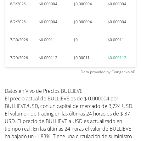
8/3/2026
$0.000004
$0.000004
$0.000004
$
8/2/2026
$0.000004
$0.000004
$0.000004
$
7/30/2026
$0.00011
$0
$0.000111
$0
7/29/2026
$0.000112
$0.00011
$0.000112
$0
Data provided by
Coingecko
API
Datos en Vivo de Precios BULLIEVE
El precio actual de BULLIEVE es de $ 0.000004 por
BULLIEVE/USD, con un capital de mercado de 3,724 USD.
El volumen de trading en las últimas 24 horas es de $ 37
USD. El precio de BULLIEVE a USD es actualizado en
tiempo real. En las últimas 24 horas el valor de BULLIEVE
ha bajado un -1.83%. Tiene una circulación de suministro