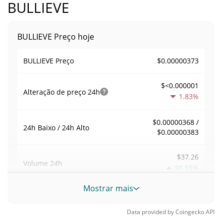
BULLIEVE
BULLIEVE Preço hoje
$0.00000373
BULLIEVE Preço
$<0.000001
Alteração de preço
24h
1.83%
$0.00000368 /
24h Baixo / 24h Alto
$0.00000383
$37.26
Volume
24h
91.55%
Mostrar mais
Volume / Limite de
0.010005048
mercado
Data provided by
Coingecko
API