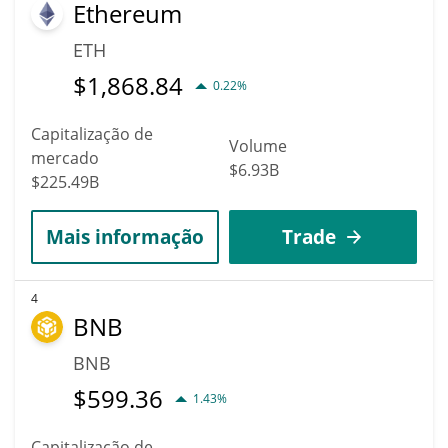
Ethereum
ETH
$
1,868.84
0.22%
Capitalização de
Volume
mercado
$6.93B
$225.49B
Mais informação
Trade
4
BNB
BNB
$
599.36
1.43%
Capitalização de