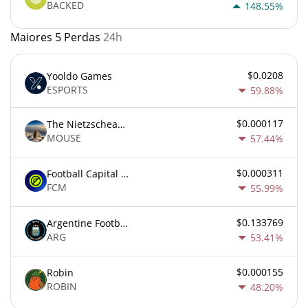
BACKED
148.55%
Maiores 5 Perdas
24h
$0.0208
Yooldo Games
ESPORTS
59.88%
$0.000117
The Nietzschean Mouse
MOUSE
57.44%
$0.000311
Football Capital Markets
FCM
55.99%
$0.133769
Argentine Football Association Fan Token
ARG
53.41%
$0.000155
Robin
ROBIN
48.20%