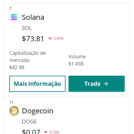
7
Solana
SOL
$
73.81
0.00%
Capitalização de
Volume
mercado
$1.45B
$42.9B
Mais informação
Trade
11
Dogecoin
DOGE
$
0.07
0.59%