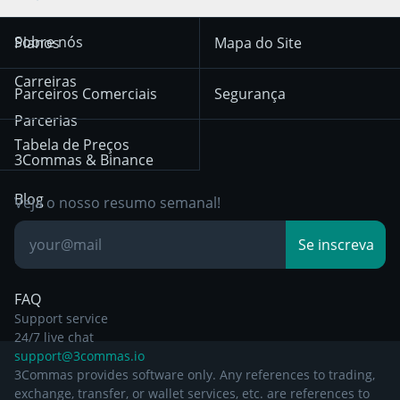
Trend Following
Sinais-Cripto
Terms of Use from
KuCoin
Solana
Sobre nós
Planos
Mapa do Site
December 18th 2025
Mean Reversion
Corretoras
HTX
BNB
Trading
Carreiras
Privacy Notice from
Parceiros Comerciais
Segurança
December 29th 2024
Bybit
Position Trading
Parcerias
Tabela de Preços
Other Legal
Day Trading
3Commas & Binance
Documentation
Breakout Trading
Blog
Veja o nosso resumo semanal!
Base de
Se inscreva
Conhecimento
FAQ
Support service
24/7 live chat
support@3commas.io
3Commas provides software only. Any references to trading,
exchange, transfer, or wallet services, etc. are references to