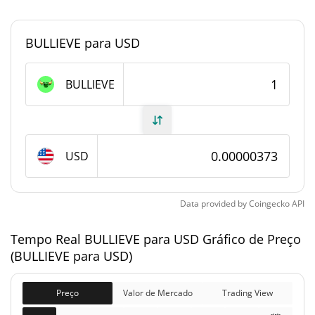
<0.000001%
Dominio de mercado
BULLIEVE para USD
#12087
Posição de mercado
Fornecimento de BULLIEVE
BULLIEVE
Fornecimento em
999,584,626.2 BULLIEVE
circulação
USD
999,584,626.2 BULLIEVE
Fornecimento total
1,000,000,000 BULLIEVE
Fornecimento máximo
Data provided by
Coingecko
API
Tempo Real BULLIEVE para USD Gráfico de Preço
BULLIEVE Capitalização de mercado
(BULLIEVE para USD)
$3,724.12
Capitalização de
1.83%
mercado
Preço
Valor de Mercado
Trading View