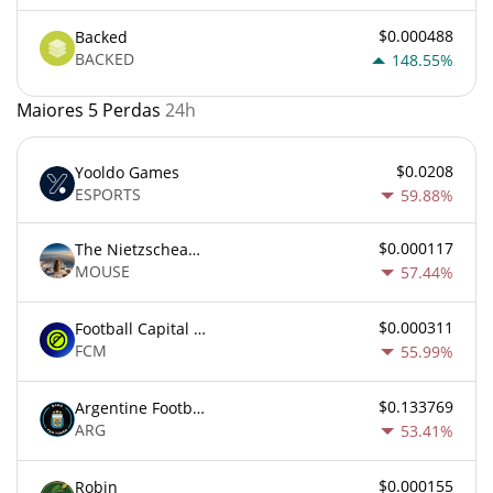
$0.000488
Backed
BACKED
148.55%
Maiores 5 Perdas
24h
$0.0208
Yooldo Games
ESPORTS
59.88%
$0.000117
The Nietzschean Mouse
MOUSE
57.44%
$0.000311
Football Capital Markets
FCM
55.99%
$0.133769
Argentine Football Association Fan Token
ARG
53.41%
$0.000155
Robin