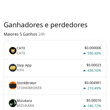
outra nova tecnologia. É sempre importante estar atento
quando algo soa muito bom para ser verdade ou vai contra os
princípios econômicos básicos.
Ganhadores e perdedores
Maiores 5 Ganhos
24h
$0.000006
CATX
CATX
936.40%
$0.00023
Step App
FITFI
436.16%
$0.004981
StonkBroker
STONKBROKER
210.49%
$0.00016
Mizukara
MIZUKARA
186.72%