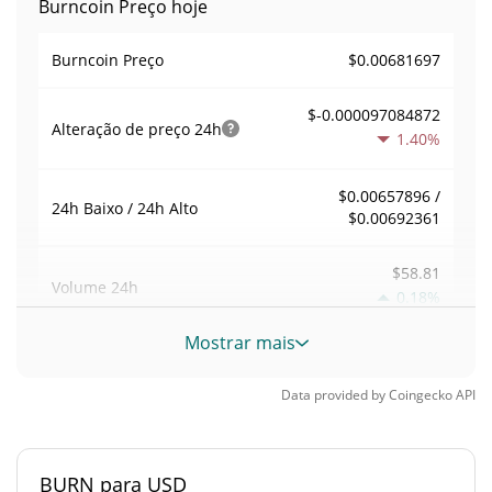
Burncoin Preço hoje
$0.00681697
Burncoin Preço
$-0.000097084872
Alteração de preço
24h
1.40%
$0.00657896 /
24h Baixo / 24h Alto
$0.00692361
$58.81
Volume
24h
0.18%
Mostrar mais
Volume / Limite de
0.00043566836
mercado
Data provided by
Coingecko
API
0.0000059411361%
Dominio de mercado
BURN para USD
#5267
Posição de mercado