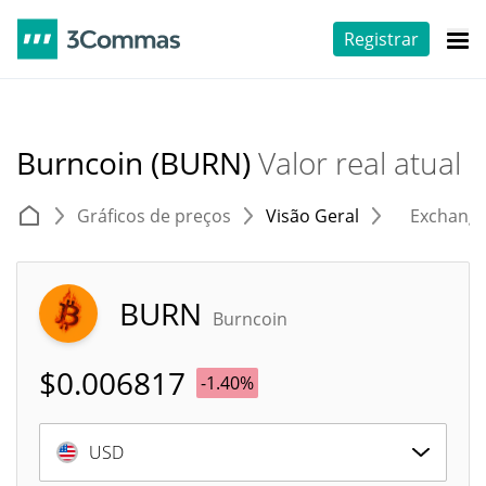
Registrar
Burncoin (BURN)
Valor real atual
Gráficos de preços
Visão Geral
Exchang
BURN
Burncoin
$
0.006817
-1.40%
USD