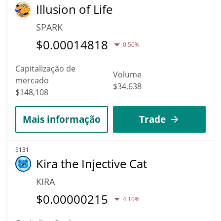
Illusion of Life
SPARK
$
0.00014818
0.50%
Capitalização de
Volume
mercado
$34,638
$148,108
Mais informação
Trade
5131
Kira the Injective Cat
KIRA
$
0.00000215
4.10%