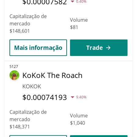
$
0.00007582
0.40%
Capitalização de
Volume
mercado
$81
$148,601
Mais informação
Trade
5127
KoKoK The Roach
KOKOK
$
0.00074193
9.40%
Capitalização de
Volume
mercado
$1,040
$148,371