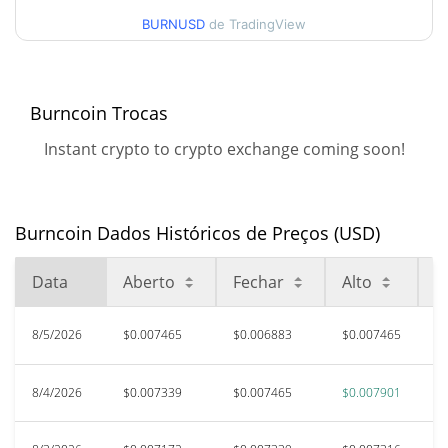
$0.0076681725
Alta
BURNUSD
de TradingView
90 dias Baixa / 90 dias
$0.0068709169 /
$0.0079011296
Alta
Burncoin Trocas
52 Semana Baixa / 52
$0.0058876422 /
Instant crypto to crypto exchange coming soon!
$0.0079011296
Semana Alta
Máxima de todos os
$0.177496
tempos
96.16%
Burncoin Dados Históricos de Preços (USD)
Jun 14, 2025 (1 anos atrás)
Data
Aberto
Fechar
Alto
B
$0.00467022
Baixa de todos os tempos
45.97%
Jun 4, 2026 (2 meses atrás)
8/5/2026
$0.007465
$0.006883
$0.007465
$
8/4/2026
$0.007339
$0.007465
$0.007901
$