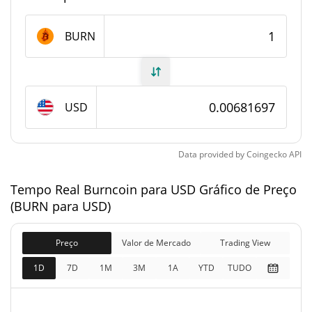
Fornecimento de Burncoin
BURN
Fornecimento em
19,795,569.976 BURN
circulação
USD
20,795,369.976 BURN
Fornecimento total
21,000,000 BURN
Fornecimento máximo
Data provided by
Coingecko
API
Tempo Real Burncoin para USD Gráfico de Preço
Burncoin Capitalização de mercado
(BURN para USD)
$134,988
Capitalização de
1.37%
mercado
Preço
Valor de Mercado
Trading View
1D
7D
1M
3M
1A
YTD
TUDO
$141,806
Totalmente diluído
0.84%
Limite de mercado