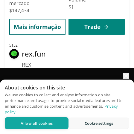
mercado
$1
$147,434
Mais informação
Trade
5152
rex.fun
REX
$
0.00014744
17.10%
Impulsione o crescimento do seu portfólio com IA
About cookies on this site
Capitalização de
Volume
QuantPilot é uma plataforma completa de estratégias onde
We use cookies to collect and analyse information on site
mercado
$7,190
performance and usage, to provide social media features and to
agentes autônomos criam, fazem backtest e otimizam suas
$147,425
enhance and customise content and advertisements.
Privacy
estratégias e conduzem pesquisas de mercado
policy
Mais informação
Trade
Allow all cookies
Cookie settings
Experimente grátis