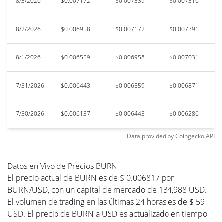
8/3/2026
$0.007172
$0.007339
$0.007316
$
8/2/2026
$0.006958
$0.007172
$0.007391
$
8/1/2026
$0.006559
$0.006958
$0.007031
$0
7/31/2026
$0.006443
$0.006559
$0.006871
$
7/30/2026
$0.006137
$0.006443
$0.006286
$
Data provided by
Coingecko
API
Datos en Vivo de Precios BURN
El precio actual de BURN es de $ 0.006817 por
BURN/USD, con un capital de mercado de 134,988 USD.
El volumen de trading en las últimas 24 horas es de $ 59
USD. El precio de BURN a USD es actualizado en tiempo