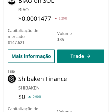
BIAO on SOL
BIAO
$
0.0001477
2.20%
Capitalização de
Volume
mercado
$35
$147,621
Mais informação
Trade
5150
Shibaken Finance
SHIBAKEN
$
0
0.90%
Capitalização de
Volume