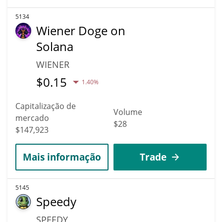
5134
Wiener Doge on
Solana
WIENER
$
0.15
1.40%
Capitalização de
Volume
mercado
$28
$147,923
Mais informação
Trade
5145
Speedy
SPEEDY