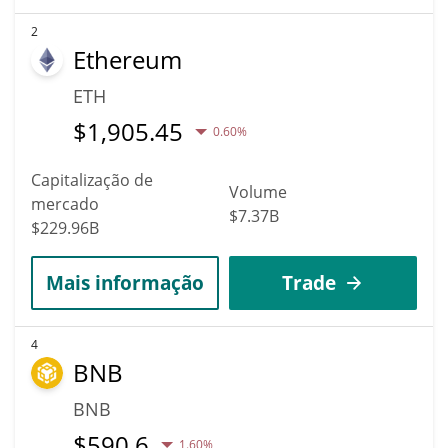
2
Ethereum
ETH
$
1,905.45
0.60%
Capitalização de
Volume
mercado
$7.37B
$229.96B
Mais informação
Trade
4
BNB
BNB
$
590.6
1.60%