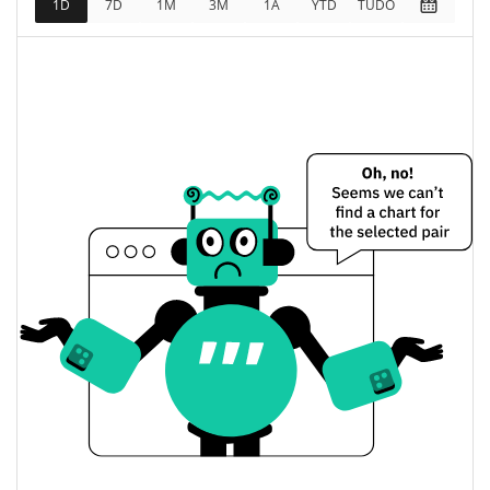
1D
7D
1M
3M
1A
YTD
TUDO
2.72%
Limite de mercado
Karma Preço Ontem
$0.00013364424 /
Baixa / Alta de ontem
$0.00013372638
Abertura / Fecho de
$0.00013364424 /
$0.00013372638
Ontem
2.67%
A mudança de ontem
$860.71875
Volume de ontem
Histórico do preço do Karma
$0.00013364424 /
7 dias Baixa / 7 dias Alta
$0.00015973078