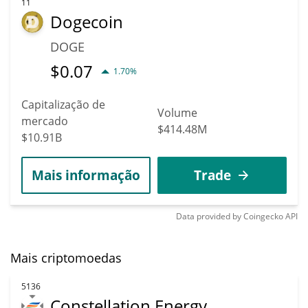
11
Dogecoin
DOGE
$
0.07
1.70%
Capitalização de
Volume
mercado
$414.48M
$10.91B
Mais informação
Trade
Data provided by
Coingecko
API
Mais criptomoedas
5136
Constellation Energy