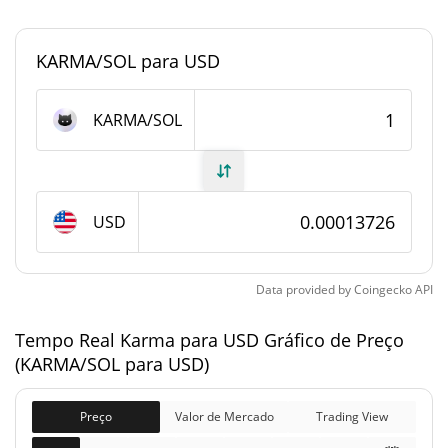
#5268
Posição de mercado
KARMA/SOL para USD
Fornecimento de Karma
KARMA/SOL
Fornecimento em
1,000,000,000 KARMA/SOL
circulação
1,000,000,000 KARMA/SOL
Fornecimento total
USD
1,000,000,000 KARMA/SOL
Fornecimento máximo
Data provided by
Coingecko
API
Karma Capitalização de mercado
Tempo Real Karma para USD Gráfico de Preço
(KARMA/SOL para USD)
$137,327
Capitalização de
0.52%
mercado
Preço
Valor de Mercado
Trading View
$137,327
Totalmente diluído