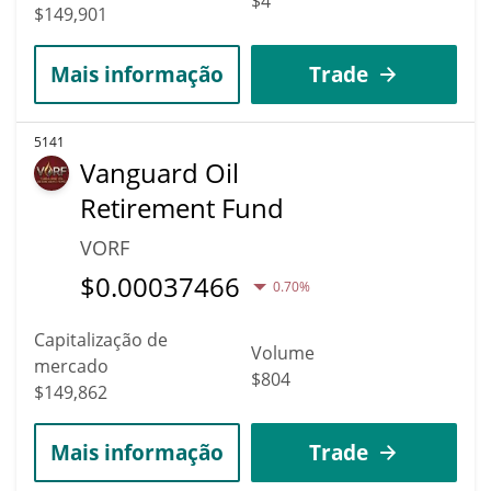
$4
$149,901
Mais informação
Trade
5141
Vanguard Oil
Retirement Fund
VORF
$
0.00037466
0.70%
Capitalização de
Volume
mercado
$804
$149,862
Mais informação
Trade