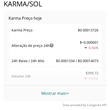
KARMA/SOL
Karma Preço hoje
$0.00013726
Karma Preço
$<0.000001
Alteração de preço
24h
0.56%
$0.0001334 / $0.00014073
24h Baixo / 24h Alto
$399.72
Volume
24h
0.06%
Volume / Limite de
Mostrar mais
0.0029107168
mercado
Data provided by
Coingecko
API
0.0000060285586%
Dominio de mercado