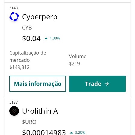
5143
Cyberperp
CYB
$
0.04
1.00%
Capitalização de
Volume
mercado
$219
$149,812
Mais informação
Trade
5137
Urolithin A
$URO
$
0.00014983
3.20%