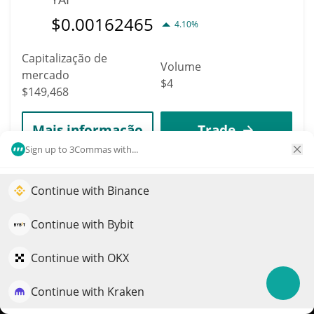
$
0.00162465
4.10%
Capitalização de
Volume
mercado
$4
$149,468
Mais informação
Trade
Sign up to 3Commas with...
5150
Babylons
Continue with Binance
Impulsione o crescimento do seu portfólio com IA
BABI
QuantPilot é uma plataforma completa de estratégias onde
Continue with Bybit
$
0.00159068
agentes autônomos criam, fazem backtest e otimizam suas
8.80%
estratégias e conduzem pesquisas de mercado
Continue with OKX
Capitalização de
Volume
Continue with Kraken
Experimente grátis
mercado
$38
$149,292