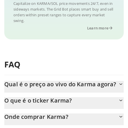
Capitalize on KARMA/SOL price movements 24/7, even in
sideways markets. The Grid Bot places smart buy and sell
orders within preset ranges to capture every market
swing.
Learn more
FAQ
Qual é o preço ao vivo do Karma agora?
O preço real do Karma ao USD agora é de $ 0.000137.
O que é o ticker Karma?
O Karma ticker é KARMA/SOL
Onde comprar Karma?
Você pode comprar Karma em qualquer troca ou via