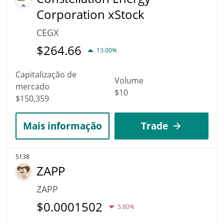
Corporation xStock
CEGX
$
264.66
13.00%
Capitalização de
Volume
mercado
$10
$150,359
Mais informação
Trade
5138
ZAPP
ZAPP
$
0.0001502
5.80%