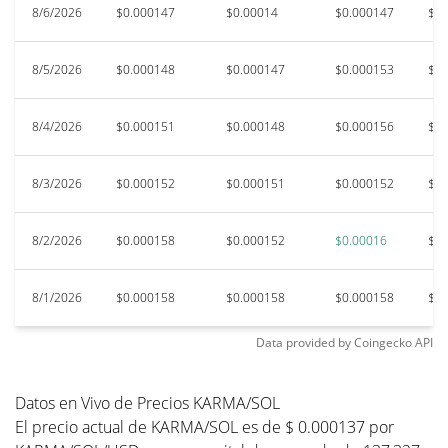
8/6/2026
$0.000147
$0.00014
$0.000147
$0.
8/5/2026
$0.000148
$0.000147
$0.000153
$0.
8/4/2026
$0.000151
$0.000148
$0.000156
$0.
8/3/2026
$0.000152
$0.000151
$0.000152
$0.
8/2/2026
$0.000158
$0.000152
$0.00016
$0.
8/1/2026
$0.000158
$0.000158
$0.000158
$0.
Data provided by
Coingecko
API
Datos en Vivo de Precios KARMA/SOL
El precio actual de KARMA/SOL es de $ 0.000137 por