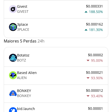
$0.000331
Givest
GIVEST
188.50%
$0.000162
3place
3PLACE
181.30%
Maiores 5 Perdas
24h
$0.00002
Botatoz
BOTZ
95.00%
$0.000021
Based Alien
ALIEN
93.90%
$0.000012
BONKEY
BONKEY
93.40%
$0.00001
bid.launch