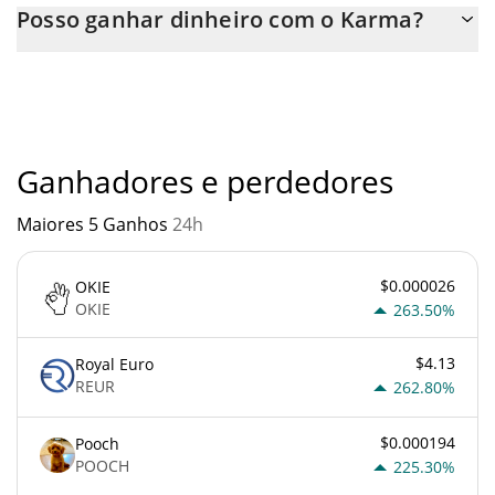
Posso ganhar dinheiro com o Karma?
transferência p2p. E a melhor maneira de trocar Karma é através
de um bot de 3commas.
Você não deve esperar ficar rico com Karma ou com qualquer
outra nova tecnologia. É sempre importante estar atento
quando algo soa muito bom para ser verdade ou vai contra os
princípios econômicos básicos.
Ganhadores e perdedores
Maiores 5 Ganhos
24h
$0.000026
OKIE
OKIE
263.50%
$4.13
Royal Euro
REUR
262.80%
$0.000194
Pooch
POOCH
225.30%