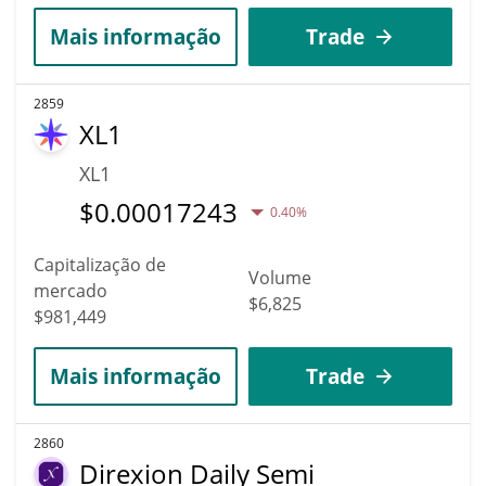
Mais informação
Trade
2859
XL1
XL1
$
0.00017243
0.40%
Capitalização de
Volume
mercado
$6,825
$981,449
Mais informação
Trade
2860
Direxion Daily Semi