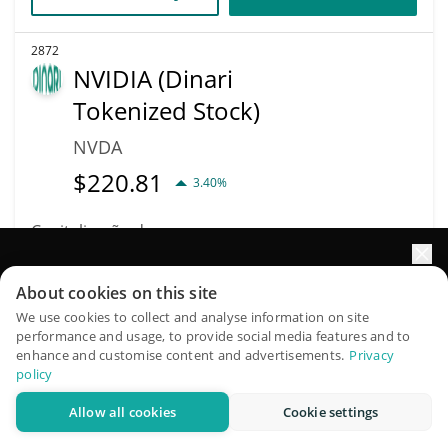
2872
NVIDIA (Dinari
Tokenized Stock)
NVDA
$
220.81
3.40%
Capitalização de
Volume
mercado
$48,791
$966,467
Impulsione o crescimento do seu portfólio com IA
About cookies on this site
QuantPilot é uma plataforma completa de estratégias onde
We use cookies to collect and analyse information on site
Mais informação
Trade
performance and usage, to provide social media features and to
agentes autônomos criam, fazem backtest e otimizam suas
enhance and customise content and advertisements.
Privacy
estratégias e conduzem pesquisas de mercado
policy
2879
Allow all cookies
Cookie settings
Reddit (Ondo
Experimente grátis