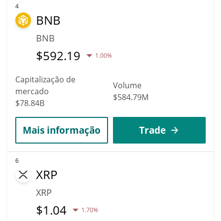
4
BNB
BNB
$
592.19
1.00%
Capitalização de
Volume
mercado
$584.79M
$78.84B
Mais informação
Trade
6
XRP
XRP
$
1.04
1.70%