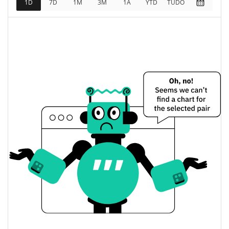
$867,839
1D
7D
1M
3M
1A
YTD
TUDO
Limite de mercado
Chain-key USDT Preço Ontem
$0.99901656 / $0.9992591
Baixa / Alta de ontem
Abertura / Fecho de
$0.99901656 / $0.9992591
Ontem
$59,594.959
Volume de ontem
Histórico do preço do Chain-key USDT
$0.99849035 / $1.0011368
7 dias Baixa / 7 dias Alta
30 dias Baixa / 30 dias
$0.99889706 /
$0.99974191
Alta