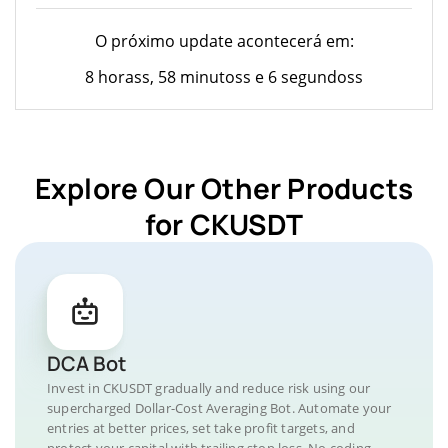
O próximo update acontecerá em:
8 horass, 58 minutoss e 6 segundoss
Explore Our Other Products
for CKUSDT
DCA Bot
Invest in CKUSDT gradually and reduce risk using our
supercharged Dollar-Cost Averaging Bot. Automate your
entries at better prices, set take profit targets, and
protect your capital with trailing stop loss. No coding