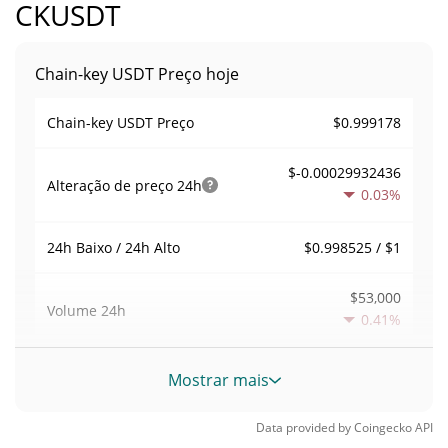
CKUSDT
Chain-key USDT Preço hoje
$0.999178
Chain-key USDT Preço
$-0.00029932436
Alteração de preço
24h
0.03%
$0.998525 / $1
24h Baixo / 24h Alto
$53,000
Volume
24h
0.41%
Volume / Limite de
Mostrar mais
0.061071236
mercado
Data provided by
Coingecko
API
0.000038195615%
Dominio de mercado