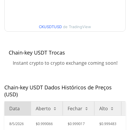
90 dias Baixa / 90 dias
$0.99849035 / $1.0006346
Alta
52 Semana Baixa / 52
CKUSDTUSD
de TradingView
$0.99849035 / $1.0011368
Semana Alta
Máxima de todos os
$1.25
tempos
Chain-key USDT Trocas
19.91%
Oct 10, 2025 (9 meses atrás)
Instant crypto to crypto exchange coming soon!
$0.592966
Baixa de todos os tempos
68.51%
Oct 10, 2025 (10 meses atrás)
Chain-key USDT Dados Históricos de Preços
(USD)
Data
Aberto
Fechar
Alto
B
8/5/2026
$0.999066
$0.999017
$0.999483
$