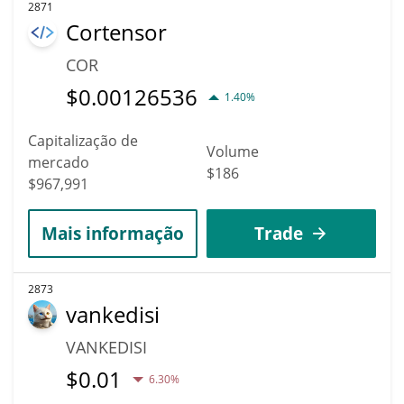
2871
Cortensor
COR
$
0.00126536
1.40%
Capitalização de
Volume
mercado
$186
$967,991
Mais informação
Trade
2873
vankedisi
VANKEDISI
$
0.01
6.30%