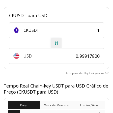
#2995
Posição de mercado
CKUSDT para USD
Fornecimento de Chain-key USDT
CKUSDT
Fornecimento em
868,553 CKUSDT
circulação
868,553 CKUSDT
Fornecimento total
USD
0 CKUSDT
Fornecimento máximo
Data provided by
Coingecko
API
Chain-key USDT Capitalização de mercado
Tempo Real Chain-key USDT para USD Gráfico de
Preço (CKUSDT para USD)
$867,839
Capitalização de
0.03%
mercado
Preço
Valor de Mercado
Trading View
Totalmente diluído