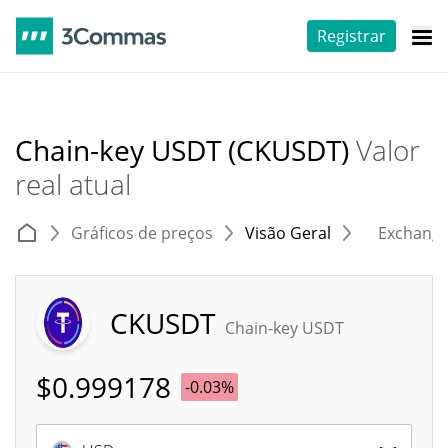
Registrar
Chain-key USDT (CKUSDT)
Valor
real atual
Gráficos de preços
Visão Geral
Exchang
CKUSDT
Chain-key USDT
$
0.999178
-0.03%