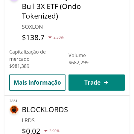
Bull 3X ETF (Ondo
Tokenized)
SOXLON
$
138.7
2.30%
Capitalização de
Volume
mercado
$682,299
$981,389
Mais informação
Trade
2861
BLOCKLORDS
LRDS
$
0.02
3.90%