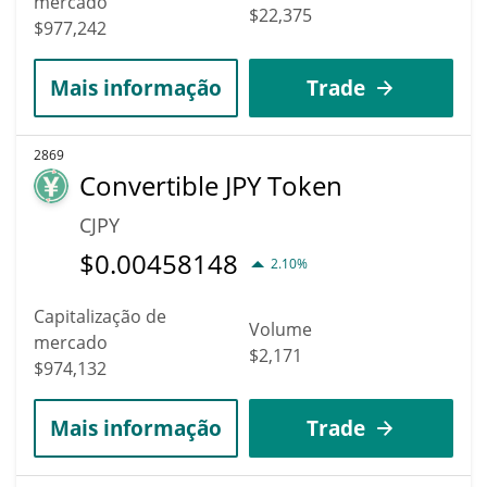
mercado
$22,375
$977,242
Mais informação
Trade
2869
Convertible JPY Token
CJPY
$
0.00458148
2.10%
Capitalização de
Volume
mercado
$2,171
$974,132
Mais informação
Trade