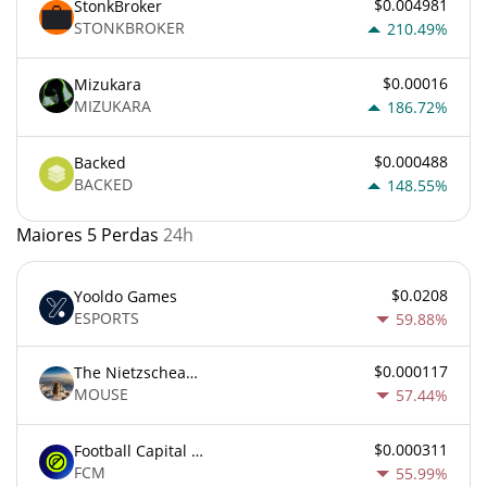
$0.004981
StonkBroker
STONKBROKER
210.49%
$0.00016
Mizukara
MIZUKARA
186.72%
$0.000488
Backed
BACKED
148.55%
Maiores 5 Perdas
24h
$0.0208
Yooldo Games
ESPORTS
59.88%
$0.000117
The Nietzschean Mouse
MOUSE
57.44%
$0.000311
Football Capital Markets
FCM
55.99%