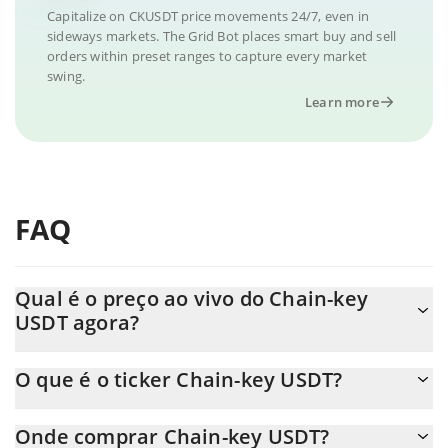
Capitalize on CKUSDT price movements 24/7, even in
sideways markets. The Grid Bot places smart buy and sell
orders within preset ranges to capture every market
swing.
Learn more
FAQ
Qual é o preço ao vivo do Chain-key
USDT agora?
O preço real do Chain-key USDT ao USD agora é de $ 0.999178.
O que é o ticker Chain-key USDT?
O Chain-key USDT ticker é CKUSDT
Onde comprar Chain-key USDT?