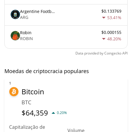
$0.133769
Argentine Football Association Fan Token
ARG
53.41%
$0.000155
Robin
ROBIN
48.20%
Data provided by
Coingecko
API
Moedas de criptocracia populares
1
Bitcoin
BTC
$
64,359
0.20%
Capitalização de
Volume