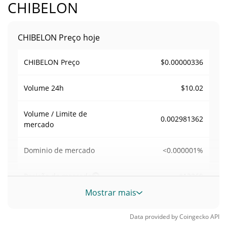
CHIBELON
CHIBELON Preço hoje
$0.00000336
CHIBELON Preço
$10.02
Volume
24h
Volume / Limite de
0.002981362
mercado
<0.000001%
Dominio de mercado
#12369
Posição de mercado
Mostrar mais
Fornecimento de CHIBELON
Data provided by
Coingecko
API
Fornecimento em
999,366,237.592