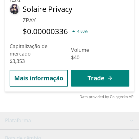
12372
Solaire Privacy
ZPAY
$
0.00000336
4.80%
Capitalização de
Volume
mercado
$40
$3,353
Mais informação
Trade
Data provided by
Coingecko
API
Plataforma
Bot GRID
Status do sistema
Bots de câmbio