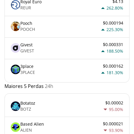
$4.13
Royal Euro
REUR
262.80%
$0.000194
Pooch
POOCH
225.30%
$0.000331
Givest
GIVEST
188.50%
$0.000162
3place
3PLACE
181.30%
Maiores 5 Perdas
24h
$0.00002
Botatoz
BOTZ
95.00%
$0.000021
Based Alien
ALIEN
93.90%