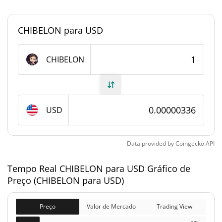
CHIBELON
circulação
CHIBELON para USD
999,366,237.592
Fornecimento total
CHIBELON
CHIBELON
1,000,000,000 CHIBELON
Fornecimento máximo
CHIBELON Capitalização de mercado
USD
Capitalização de
$3,360.88
mercado
Data provided by
Coingecko
API
Totalmente diluído
$3,360.88
Limite de mercado
Tempo Real CHIBELON para USD Gráfico de
Preço (CHIBELON para USD)
Histórico do preço do CHIBELON
Preço
Valor de Mercado
Trading View
Máxima de todos os
$0.000013