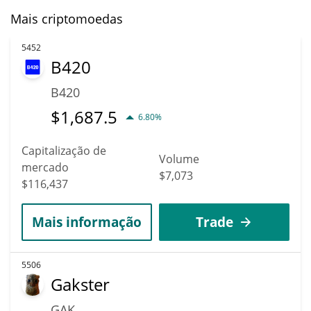
Mais criptomoedas
5452
B420
B420
$
1,687.5
6.80%
Capitalização de
Volume
mercado
$7,073
$116,437
Mais informação
Trade
5506
Gakster
GAK