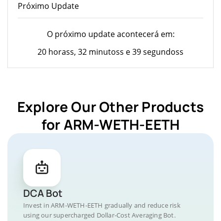
Próximo Update
O próximo update acontecerá em:
20 horass, 32 minutoss e 39 segundoss
Explore Our Other Products
for ARM-WETH-EETH
DCA Bot
Invest in ARM-WETH-EETH gradually and reduce risk
using our supercharged Dollar-Cost Averaging Bot.