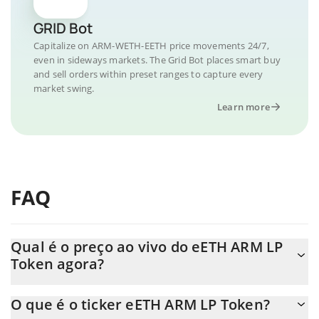
GRID Bot
Capitalize on ARM-WETH-EETH price movements 24/7,
even in sideways markets. The Grid Bot places smart buy
and sell orders within preset ranges to capture every
market swing.
Learn more
FAQ
Qual é o preço ao vivo do eETH ARM LP
Token agora?
O preço real do eETH ARM LP Token ao USD agora é de $
O que é o ticker eETH ARM LP Token?
1,968.83.