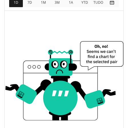
1D
7D
1M
3M
1A
YTD
TUDO
$1,966.9033 / $1,968.409
Baixa / Alta de ontem
Abertura / Fecho de
$1,968.409 / $1,966.9033
Ontem
0.06%
A mudança de ontem
Histórico do preço do eETH ARM LP Token
$1,876.1956 / $1,991.9127
7 dias Baixa / 7 dias Alta
30 dias Baixa / 30 dias
$1,943.1904 / $1,991.9127
Alta
90 dias Baixa / 90 dias
$1,904.1201 / $1,991.9127
Alta