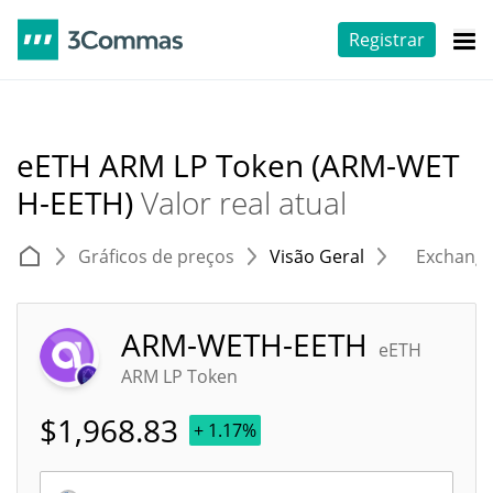
Registrar
eETH ARM LP Token (ARM-WET
H-EETH)
Valor real atual
Gráficos de preços
Visão Geral
Exchang
ARM-WETH-EETH
eETH
ARM LP Token
$
1,968.83
+ 1.17%