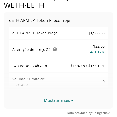
WETH-EETH
eETH ARM LP Token Preço hoje
$1,968.83
eETH ARM LP Token Preço
$22.83
Alteração de preço
24h
1.17%
$1,940.8 / $1,991.91
24h Baixo / 24h Alto
Volume / Limite de
0
mercado
0.0000050993861%
Dominio de mercado
Mostrar mais
#5511
Posição de mercado
Data provided by
Coingecko
API