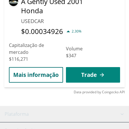
A Gently Used 2001
Honda
USEDCAR
$
0.00034926
2.30%
Capitalização de
Volume
mercado
$347
$116,271
Mais informação
Trade
Data provided by
Coingecko
API
Plataforma