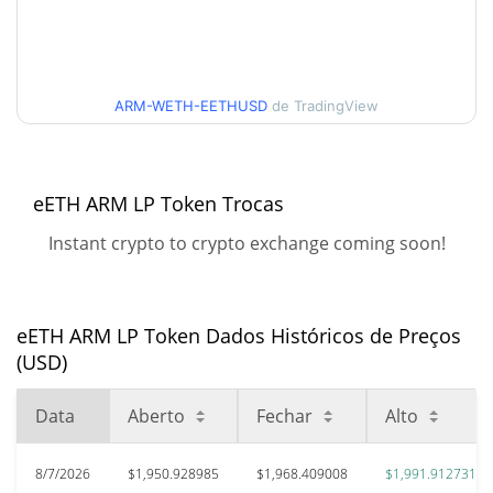
52 Semana Baixa / 52
$1,876.1956 / $1,991.9127
Semana Alta
Máxima de todos os
ARM-WETH-EETHUSD
de TradingView
$3,655.23
tempos
46.14%
Nov 9, 2025 (9 meses atrás)
$1,783.43
eETH ARM LP Token Trocas
Baixa de todos os tempos
10.40%
Feb 5, 2026 (6 meses atrás)
Instant crypto to crypto exchange coming soon!
eETH ARM LP Token Dados Históricos de Preços
(USD)
Data
Aberto
Fechar
Alto
8/7/2026
$1,950.928985
$1,968.409008
$1,991.912731