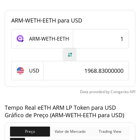
Fornecimento de eETH ARM LP Token
ARM-WETH-EETH para USD
Fornecimento em
59 ARM-WETH-EETH
circulação
ARM-WETH-EETH
59 ARM-WETH-EETH
Fornecimento total
0 ARM-WETH-EETH
Fornecimento máximo
USD
eETH ARM LP Token Capitalização de mercado
Data provided by
Coingecko
API
$116,161
Capitalização de
1.17%
mercado
Tempo Real eETH ARM LP Token para USD
Gráfico de Preço (ARM-WETH-EETH para USD)
$116,161
Totalmente diluído
0.06%
Limite de mercado
Preço
Valor de Mercado
Trading View
eETH ARM LP Token Preço Ontem