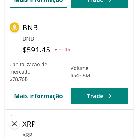
4
BNB
BNB
$
591.45
0.20%
Capitalização de
Volume
mercado
$543.8M
$78.76B
Mais informação
Trade
6
XRP
XRP