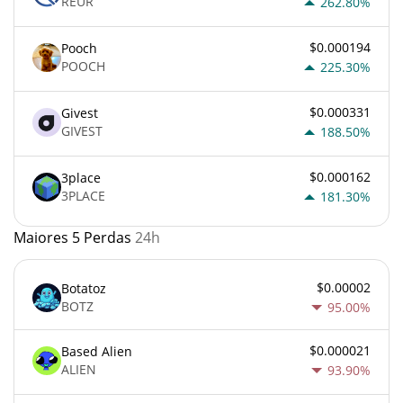
REUR
262.80%
$0.000194
Pooch
POOCH
225.30%
$0.000331
Givest
GIVEST
188.50%
$0.000162
3place
3PLACE
181.30%
Maiores 5 Perdas
24h
$0.00002
Botatoz
BOTZ
95.00%
$0.000021
Based Alien
ALIEN
93.90%