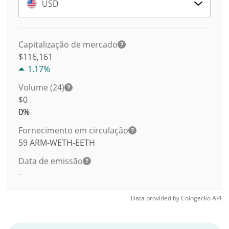
USD
Capitalização de mercado
$116,161
1.17%
Volume (24)
$
0
0%
Fornecimento em circulação
59
ARM-WETH-EETH
Data de emissão
-
Data provided by
Coingecko
API