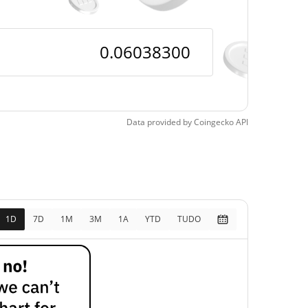
, 2026 (6 meses atrás)
Data provided by
Coingecko
API
1D
7D
1M
3M
1A
YTD
TUDO