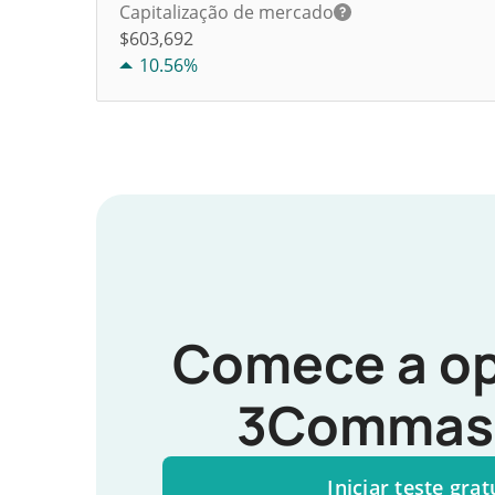
Capitalização de mercado
$603,692
10.56%
Comece a op
3Commas 
Iniciar teste grat