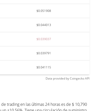
$0.051908
$0.044013
$0.039037
$0.039791
$0.041115
Data provided by
Coingecko
API
e trading en las últimas 24 horas es de $ 10,790
o un +10.56%. Tiene una circulación de suministro