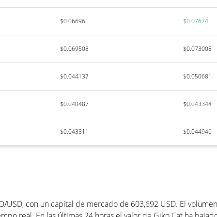
$0.06696
$0.07674
$0.069508
$0.073008
$0.044137
$0.050681
$0.040487
$0.043344
$0.043311
$0.044946
O/USD, con un capital de mercado de 603,692 USD. El volumen d
mpo real. En las últimas 24 horas el valor de Giko Cat ha bajad