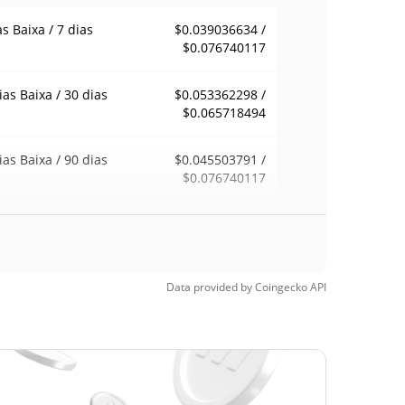
as Baixa / 7 dias
$0.039036634 /
$0.076740117
ias Baixa / 30 dias
$0.053362298 /
$0.065718494
ias Baixa / 90 dias
$0.045503791 /
$0.076740117
emana Baixa / 52
$0.039036634 /
$0.076740117
ana Alta
Data provided by
Coingecko
API
ma de todos os
$6.95
pos
99.13%
, 2024 (1 anos atrás)
a de todos os
$0.02387443
pos
152.92%