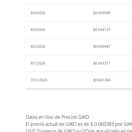
8/4/2026
$0.069508
8/3/2026
$0.044137
8/2/2026
$0.040487
8/1/2026
$0.043311
7/31/2026
$0.041394
Datos en Vivo de Precios GIKO
El precio actual de GIKO es de $ 0.060383 por GIK
USD. El precio de GIKO a USD es actualizado en tie