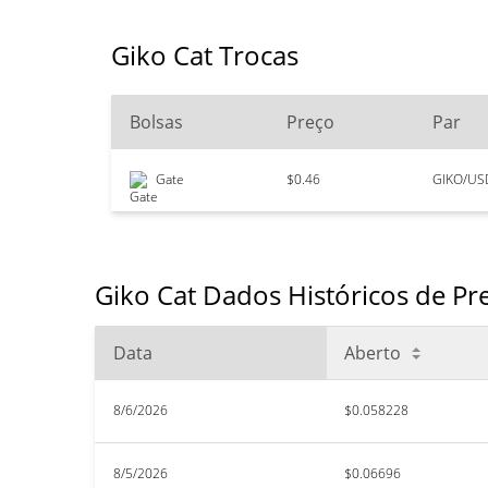
Giko Cat Trocas
Bolsas
Preço
Par
Gate
$0.46
GIKO/US
Giko Cat Dados Históricos de Pr
Data
Aberto
8/6/2026
$0.058228
8/5/2026
$0.06696