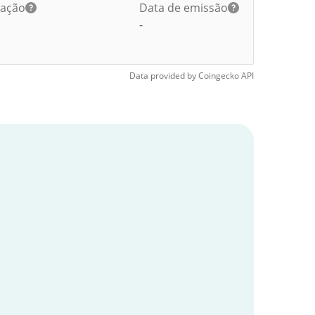
lação
Data de emissão
-
Data provided by
Coingecko
API