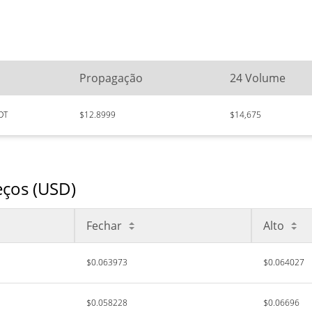
Propagação
24 Volume
DT
$12.8999
$14,675
eços (USD)
Fechar
Alto
$0.063973
$0.064027
$0.058228
$0.06696