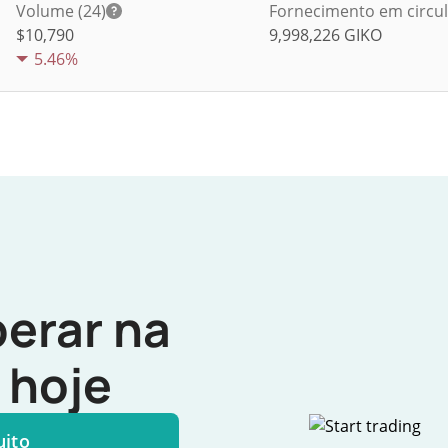
Volume (24)
Fornecimento em circu
$
10,790
9,998,226
GIKO
5.46%
erar na
hoje
uito