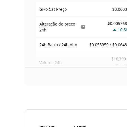
$0.060
Giko Cat Preço
$0.00576
Alteração de preço
10.5
24h
$0.053959 / $0.064
24h Baixo / 24h Alto
$10,790
Volume
24h
5.4
Volume / Limite de
0.017873
mercado
0.0000265698
Dominio de mercado
#33
Posição de mercado