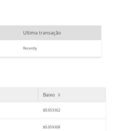
Ultima transação
Recently
Baixo
$0.053362
$0.059308