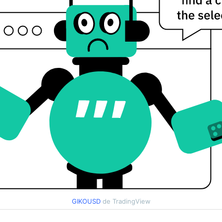
GIKOUSD
de TradingView