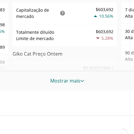
$603,692
383
7 di
Capitalização de
10.56%
Alta
mercado
898
6%
30 d
$603,692
Totalmente diluído
Alta
5.28%
Limite de mercado
889
90 d
Giko Cat Preço Ontem
Alta
.04
$0.063521684 /
6%
Baixa / Alta de ontem
$0.06397312
52 S
Mostrar mais
Sem
419
Abertura / Fecho de
$0.06397312 /
$0.063521684
Ontem
Máxi
tem
9%
Oct 6
5.28%
A mudança de ontem
76
Baix
$14,814.974
Volume de ontem
tem