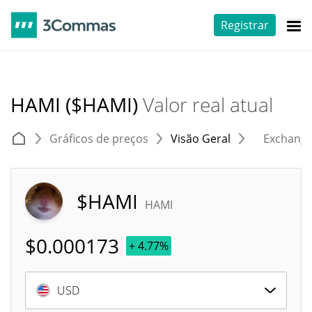
Registrar
HAMI ($HAMI)
Valor real atual
Gráficos de preços
Visão Geral
Exchang
$HAMI
HAMI
$
0.000173
+ 4.77%
USD