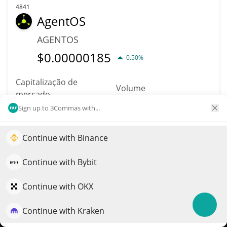
4841
AgentOS
AGENTOS
$
0.00000185
0.50%
Capitalização de
Volume
mercado
$3,477
$185,170
Sign up to 3Commas with...
Mais informação
Trade
Continue with Binance
Impulsione o crescimento do seu portfólio com IA
QuantPilot é uma plataforma completa de estratégias onde
Continue with Bybit
4842
agentes autônomos criam, fazem backtest e otimizam suas
Token Teknoloji A.Ş.
estratégias e conduzem pesquisas de mercado
Continue with OKX
EURO
Continue with Kraken
Experimente grátis
EUROT