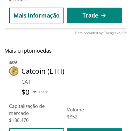
Mais informação
Trade
Data provided by
Coingecko
API
Mais criptomoedas
4826
Catcoin (ETH)
CAT
$
0
1.90%
Capitalização de
Volume
mercado
$852
$186,470