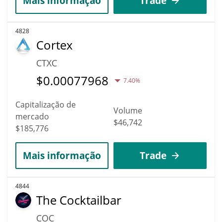
Mais informação
Trade
4828
Cortex
CTXC
$
0.00077968
7.40%
Capitalização de
Volume
mercado
$46,742
$185,776
Mais informação
Trade
4844
The Cocktailbar
COC