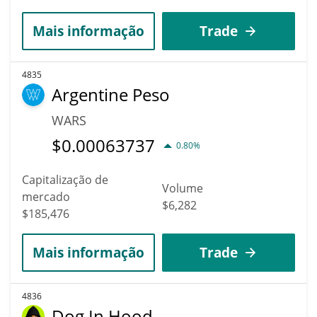
Mais informação
Trade
4835
Argentine Peso
WARS
$
0.00063737
0.80%
Capitalização de
Volume
mercado
$6,282
$185,476
Mais informação
Trade
4836
Dog In Hood