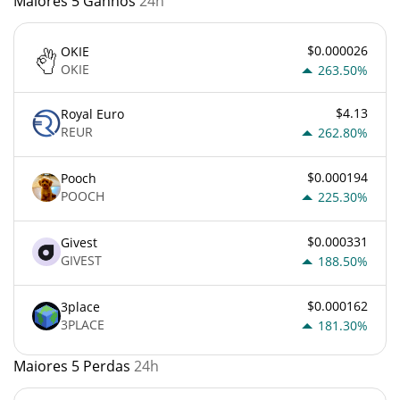
Maiores 5 Ganhos
24h
$0.000026
OKIE
OKIE
263.50%
$4.13
Royal Euro
REUR
262.80%
$0.000194
Pooch
POOCH
225.30%
$0.000331
Givest
GIVEST
188.50%
$0.000162
3place
3PLACE
181.30%
Maiores 5 Perdas
24h