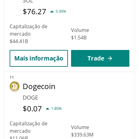
SOL
$
76.27
3.30%
Capitalização de
Volume
mercado
$1.54B
$44.41B
Mais informação
Trade
11
Dogecoin
DOGE
$
0.07
1.80%
Capitalização de
Volume
mercado
$339.63M
$11.06B