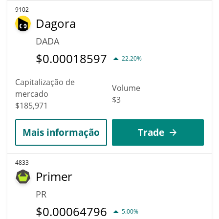
9102
Dagora
DADA
$
0.00018597
22.20%
Capitalização de
Volume
mercado
$3
$185,971
Mais informação
Trade
4833
Primer
PR
$
0.00064796
5.00%