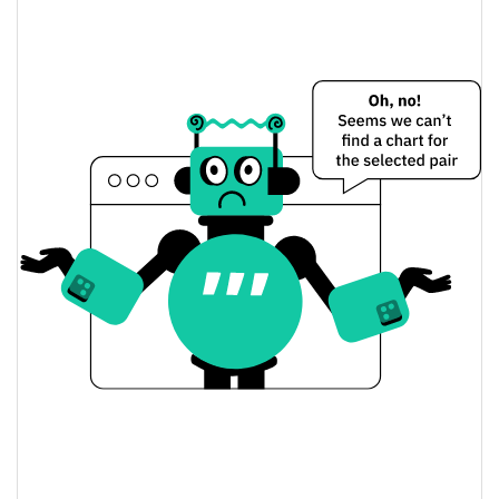
HAMI Preço Ontem
$0.00016533191 /
Baixa / Alta de ontem
$0.00016533937
Abertura / Fecho de
$0.00016533191 /
$0.00016533937
Ontem
4.45%
A mudança de ontem
$61.799263
Volume de ontem
Histórico do preço do HAMI
$0.00016374468 /
7 dias Baixa / 7 dias Alta
$0.00017539824
30 dias Baixa / 30 dias
$0.00016374468 /