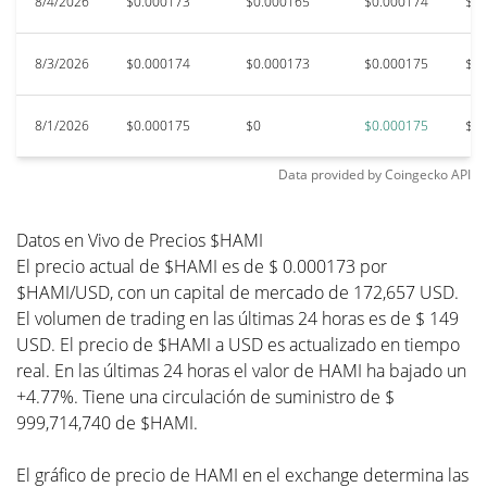
8/4/2026
$0.000173
$0.000165
$0.000174
$0.
8/3/2026
$0.000174
$0.000173
$0.000175
$0.
8/1/2026
$0.000175
$0
$0.000175
$0.
Data provided by
Coingecko
API
Datos en Vivo de Precios $HAMI
El precio actual de $HAMI es de $ 0.000173 por
$HAMI/USD, con un capital de mercado de 172,657 USD.
El volumen de trading en las últimas 24 horas es de $ 149
USD. El precio de $HAMI a USD es actualizado en tiempo
real. En las últimas 24 horas el valor de HAMI ha bajado un
+4.77%. Tiene una circulación de suministro de $
999,714,740 de $HAMI.
El gráfico de precio de HAMI en el exchange determina las