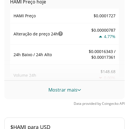
HAMI Preço hoje
$0.0001727
HAMI Preço
$0.00000787
Alteração de preço
24h
4.77%
$0.00016343 /
24h Baixo / 24h Alto
$0.00017361
$148.68
Volume
24h
0.00%
Mostrar mais
Volume / Limite de
0.00086112929
mercado
Data provided by
Coingecko
API
0.0000075795208%
Dominio de mercado
$HAMI para USD
#4955
Posição de mercado