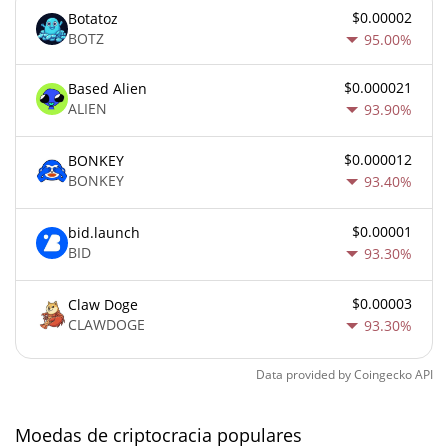
$0.00002
Botatoz
BOTZ
95.00%
$0.000021
Based Alien
ALIEN
93.90%
$0.000012
BONKEY
BONKEY
93.40%
$0.00001
bid.launch
BID
93.30%
$0.00003
Claw Doge
CLAWDOGE
93.30%
Data provided by
Coingecko
API
Moedas de criptocracia populares