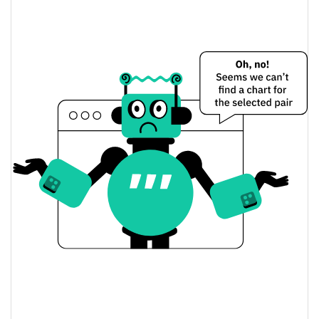
IdOS Preço Ontem
$0.0042669816 /
Baixa / Alta de ontem
$0.0042681804
Abertura / Fecho de
$0.0042669816 /
$0.0042681804
Ontem
2.47%
A mudança de ontem
$5,187.1315
Volume de ontem
Histórico do preço do IdOS
$0.0042450092 /
7 dias Baixa / 7 dias Alta
$0.0054706174
30 dias Baixa / 30 dias
$0.0042669816 /