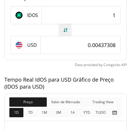
Fornecimento de IdOS
IDOS
Fornecimento em
283,411,022 IDOS
circulação
USD
1,000,000,000 IDOS
Fornecimento total
1,000,000,000 IDOS
Fornecimento máximo
Data provided by
Coingecko
API
Tempo Real IdOS para USD Gráfico de Preço
IdOS Capitalização de mercado
(IDOS para USD)
$1,239,378
Capitalização de
0.97%
mercado
Preço
Valor de Mercado
Trading View
1D
7D
1M
3M
1A
YTD
TUDO
$4,373,078
Totalmente diluído
2.47%
Limite de mercado