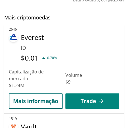
Data provided by
Coingecko
API
Mais criptomoedas
2646
Everest
ID
$
0.01
0.70%
Capitalização de
Volume
mercado
$9
$1.24M
Mais informação
Trade
1519
Vault