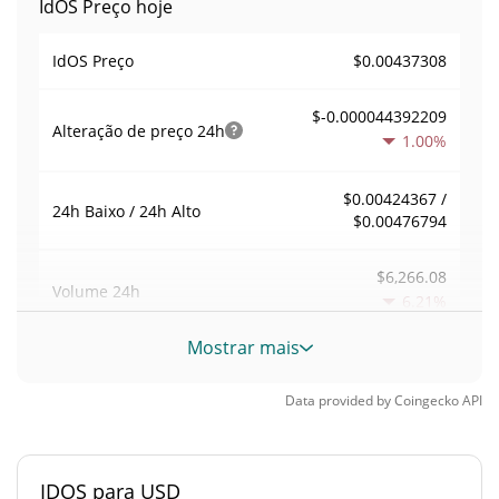
IdOS Preço hoje
$0.00437308
IdOS Preço
$-0.000044392209
Alteração de preço
24h
1.00%
$0.00424367 /
24h Baixo / 24h Alto
$0.00476794
$6,266.08
Volume
24h
6.21%
Mostrar mais
Volume / Limite de
0.0050558264
mercado
Data provided by
Coingecko
API
0.000054407822%
Dominio de mercado
IDOS para USD
#2649
Posição de mercado