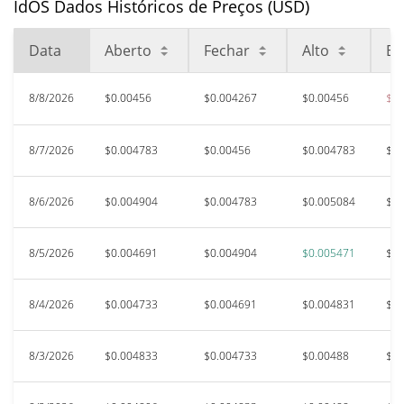
IdOS Dados Históricos de Preços (USD)
Data
Aberto
Fechar
Alto
Ba
8/8/2026
$0.00456
$0.004267
$0.00456
$0.
8/7/2026
$0.004783
$0.00456
$0.004783
$0.
8/6/2026
$0.004904
$0.004783
$0.005084
$0.
8/5/2026
$0.004691
$0.004904
$0.005471
$0.
8/4/2026
$0.004733
$0.004691
$0.004831
$0.
8/3/2026
$0.004833
$0.004733
$0.00488
$0.