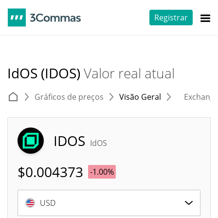
Registrar
IdOS (IDOS)
Valor real atual
Gráficos de preços
Visão Geral
Exchang
IDOS
IdOS
$
0.004373
-1.00%
USD