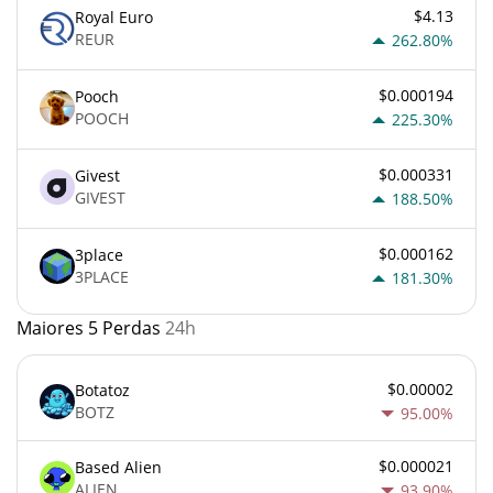
$4.13
Royal Euro
REUR
262.80%
$0.000194
Pooch
POOCH
225.30%
$0.000331
Givest
GIVEST
188.50%
$0.000162
3place
3PLACE
181.30%
Maiores 5 Perdas
24h
$0.00002
Botatoz
BOTZ
95.00%
$0.000021
Based Alien
ALIEN
93.90%