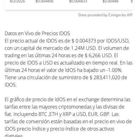
8/2/2026
$0.004806
$0.004833
$0.00488
$0.
Data provided by
Coingecko
API
Datos en Vivo de Precios IDOS
El precio actual de IDOS es de $ 0.004373 por IDOS/USD,
con un capital de mercado de 1.24M USD. El volumen de
trading en las últimas 24 horas es de $ 6,266 USD. El
precio de IDOS a USD es actualizado en tiempo real. En las
últimas 24 horas el valor de IdOS ha bajado un -1.00%.
Tiene una circulación de suministro de $ 283,411,020 de
IDOS.
El gráfico de precio de IdOS en el exchange determina las
tarifas entre las mayores criptomonedas y las divisas de
fiat. Incluyendo BTC ,ETH y XRP a USD, EUR, GBP. Las
tarifas de conversión están basadas en el precio en vivo de
IDOS precio índice y precio índice de otros activos
digitales.