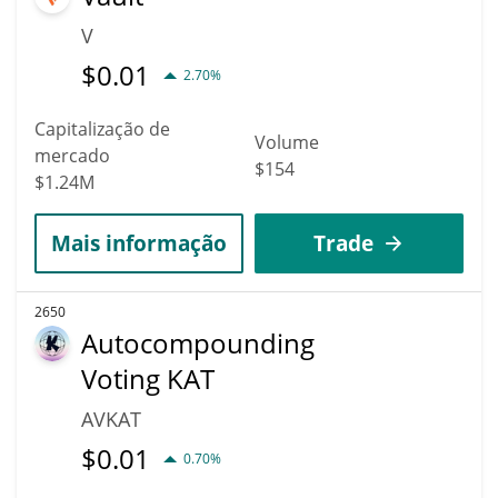
V
$
0.01
2.70%
Capitalização de
Volume
mercado
$154
$1.24M
Mais informação
Trade
2650
Autocompounding
Voting KAT
AVKAT
$
0.01
0.70%