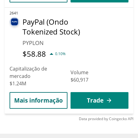
2641
PayPal (Ondo
Tokenized Stock)
PYPLON
$
58.88
0.10%
Capitalização de
Volume
mercado
$60,917
$1.24M
Mais informação
Trade
Data provided by
Coingecko
API