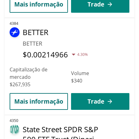
Mais informação
Trade
4384
BETTER
BETTER
$
0.00214966
4.30%
Capitalização de
Volume
mercado
$340
$267,935
Mais informação
Trade
4350
State Street SPDR S&P