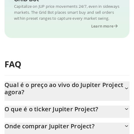
Capitalize on JUP price movements 24/7, even in sideways
markets. The Grid Bot places smart buy and sell orders
within preset ranges to capture every market swing.
Learn more
FAQ
Qual é o preço ao vivo do Jupiter Project
agora?
O preço real do Jupiter Project ao USD agora é de $ 0.00025.
O que é o ticker Jupiter Project?
O Jupiter Project ticker é JUP
Onde comprar Jupiter Project?