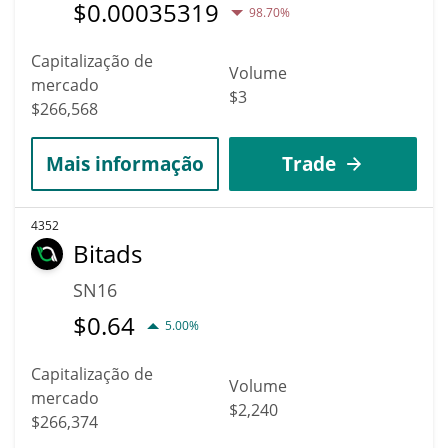
$
0.00035319
98.70%
Capitalização de
Volume
mercado
$3
$266,568
Mais informação
Trade
4352
Bitads
SN16
$
0.64
5.00%
Capitalização de
Volume
mercado
$2,240
$266,374