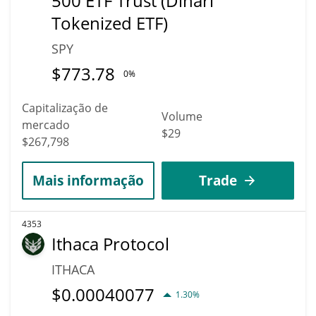
500 ETF Trust (Dinari
Tokenized ETF)
SPY
$
773.78
0%
Capitalização de
Volume
mercado
$29
$267,798
Mais informação
Trade
4353
Ithaca Protocol
ITHACA
$
0.00040077
1.30%