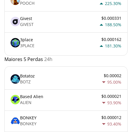
POOCH
225.30%
$0.000331
Givest
GIVEST
188.50%
$0.000162
3place
3PLACE
181.30%
Maiores 5 Perdas
24h
$0.00002
Botatoz
BOTZ
95.00%
$0.000021
Based Alien
ALIEN
93.90%
$0.000012
BONKEY
BONKEY
93.40%