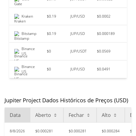
Kraken
$0.19
JUP/USD
$0.0002
Bitstamp
$0.19
JUP/USD
$0.000189
Binance
$0
JUP/USDT
$0.0569
US
Binance
$0
JUP/USD
$0.0491
US
Jupiter Project Dados Históricos de Preços (USD)
Data
Aberto
Fechar
Alto
Ba
8/8/2026
$0.000281
$0.000281
$0.000284
$0.