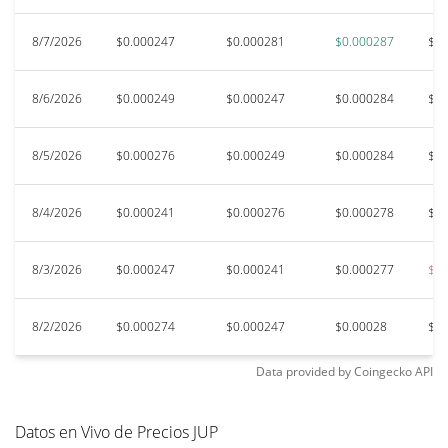
8/7/2026
$0.000247
$0.000281
$0.000287
$0.
8/6/2026
$0.000249
$0.000247
$0.000284
$0.
8/5/2026
$0.000276
$0.000249
$0.000284
$0.
8/4/2026
$0.000241
$0.000276
$0.000278
$0.
8/3/2026
$0.000247
$0.000241
$0.000277
$0.
8/2/2026
$0.000274
$0.000247
$0.00028
$0.
Data provided by
Coingecko
API
Datos en Vivo de Precios JUP