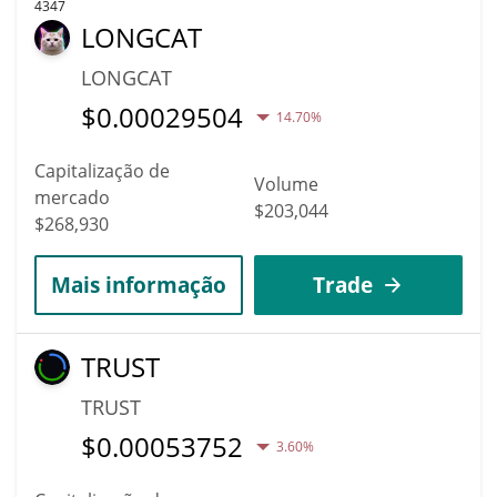
4347
LONGCAT
LONGCAT
$
0.00029504
14.70%
Capitalização de
Volume
mercado
$203,044
$268,930
Mais informação
Trade
TRUST
TRUST
$
0.00053752
3.60%