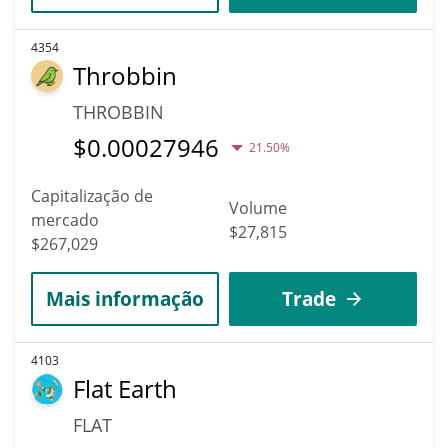
4354
Throbbin
THROBBIN
$
0.00027946
21.50%
Capitalização de
Volume
mercado
$27,815
$267,029
Mais informação
Trade
4103
Flat Earth
FLAT