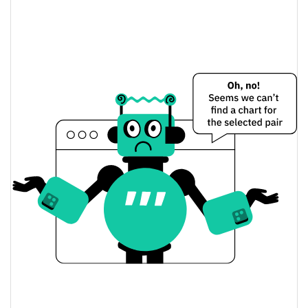
11.21%
Limite de mercado
Jupiter Project Preço Ontem
$0.0002811925 /
Baixa / Alta de ontem
$0.00028142706
Abertura / Fecho de
$0.0002811925 /
$0.00028142706
Ontem
11.20%
A mudança de ontem
$24,127.218
Volume de ontem
Histórico do preço do Jupiter Project
$0.00023949826 /
7 dias Baixa / 7 dias Alta
$0.00028654299