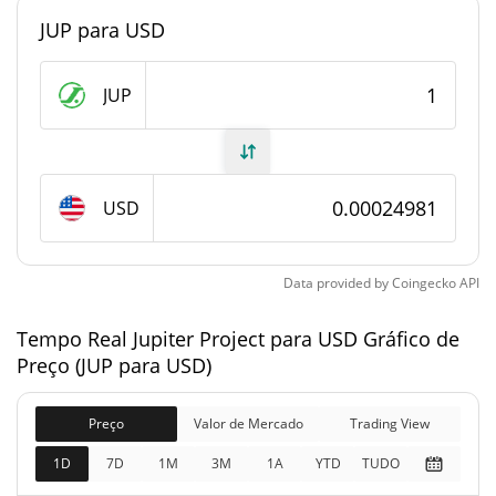
JUP para USD
#4449
Posição de mercado
Fornecimento de Jupiter Project
JUP
Fornecimento em
1,000,000,000 JUP
circulação
USD
1,000,000,000 JUP
Fornecimento total
0 JUP
Fornecimento máximo
Data provided by
Coingecko
API
Tempo Real Jupiter Project para USD Gráfico de
Jupiter Project Capitalização de mercado
Preço (JUP para USD)
$249,763
Capitalização de
0.28%
mercado
Preço
Valor de Mercado
Trading View
1D
7D
1M
3M
1A
YTD
TUDO
$249,763
Totalmente diluído