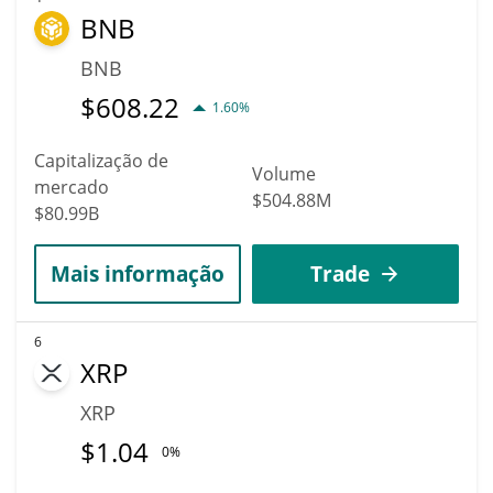
BNB
BNB
$
608.22
1.60%
Capitalização de
Volume
mercado
$504.88M
$80.99B
Mais informação
Trade
6
XRP
XRP
$
1.04
0%