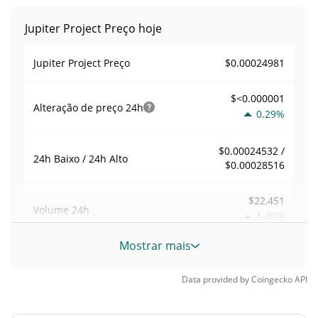
Jupiter Project Preço hoje
$0.00024981
Jupiter Project Preço
$<0.000001
Alteração de preço
24h
0.29%
$0.00024532 /
24h Baixo / 24h Alto
$0.00028516
$22,451
Volume
24h
1.40%
Mostrar mais
Volume / Limite de
0.089889215
mercado
Data provided by
Coingecko
API
0.00001096442%
Dominio de mercado