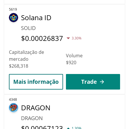
5619
Solana ID
SOLID
$
0.00026837
3.30%
Capitalização de
Volume
mercado
$920
$268,318
Mais informação
Trade
4348
DRAGON
DRAGON
$
0.00067123
1.30%