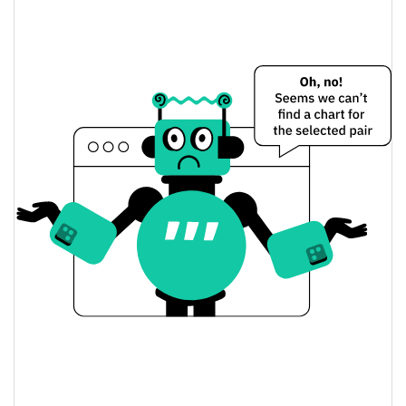
Kek Preço Ontem
$<0.000001 / $<0.000001
Baixa / Alta de ontem
Abertura / Fecho de
$<0.000001 / $<0.000001
Ontem
0.95%
A mudança de ontem
$164.37451
Volume de ontem
Histórico do preço do Kek
$<0.000001 / $<0.000001
7 dias Baixa / 7 dias Alta
30 dias Baixa / 30 dias
$<0.000001 / $<0.000001
Alta
90 dias Baixa / 90 dias