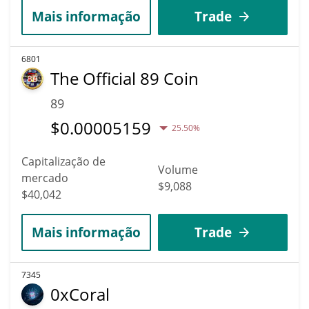
Mais informação
Trade
6801
The Official 89 Coin
89
$
0.00005159
25.50%
Capitalização de
Volume
mercado
$9,088
$40,042
Mais informação
Trade
7345
0xCoral