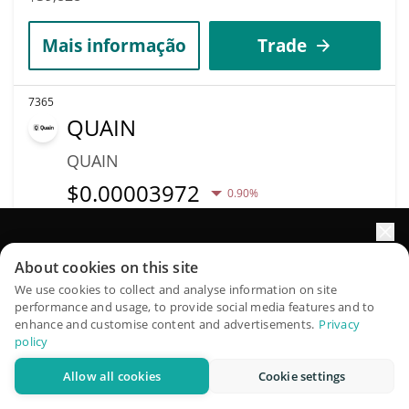
Mais informação
Trade
7365
QUAIN
QUAIN
$
0.00003972
0.90%
Capitalização de
Volume
Impulsione o crescimento do seu portfólio com IA
mercado
About cookies on this site
$1
$39,704
QuantPilot é uma plataforma completa de estratégias onde
We use cookies to collect and analyse information on site
performance and usage, to provide social media features and to
agentes autônomos criam, fazem backtest e otimizam suas
enhance and customise content and advertisements.
Privacy
Mais informação
Trade
estratégias e conduzem pesquisas de mercado
policy
Allow all cookies
Cookie settings
Experimente grátis
7355