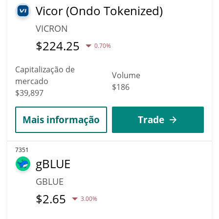
Vicor (Ondo Tokenized)
VICRON
$
224.25
0.70%
Capitalização de
Volume
mercado
$186
$39,897
Mais informação
Trade
7351
gBLUE
GBLUE
$
2.65
3.00%