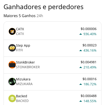
Ganhadores e perdedores
Maiores 5 Ganhos
24h
$0.000006
CATX
CATX
936.40%
$0.00023
Step App
FITFI
436.16%
$0.004981
StonkBroker
STONKBROKER
210.49%
$0.00016
Mizukara
MIZUKARA
186.72%
$0.000488
Backed
BACKED
148.55%