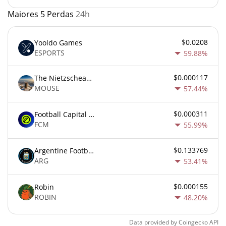
Maiores 5 Perdas
24h
$0.0208
Yooldo Games
ESPORTS
59.88%
$0.000117
The Nietzschean Mouse
MOUSE
57.44%
$0.000311
Football Capital Markets
FCM
55.99%
$0.133769
Argentine Football Association Fan Token
ARG
53.41%
$0.000155
Robin
ROBIN
48.20%
Data provided by
Coingecko
API