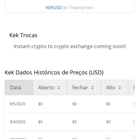
$<0.000001 / $<0.000001
Alta
KEKUSD
de TradingView
52 Semana Baixa / 52
$<0.000001 / $<0.000001
Semana Alta
Kek Trocas
Máxima de todos os
Instant crypto to crypto exchange coming soon!
$<0.000001
tempos
99.42%
Sep 13, 2025 (10 meses
atrás)
Kek Dados Históricos de Preços (USD)
$<0.000001
Baixa de todos os tempos
43.87%
Jul 13, 2026 (23 dias atrás)
Data
Aberto
Fechar
Alto
Ba
8/5/2026
$0
$0
$0
$0
8/4/2026
$0
$0
$0
$0