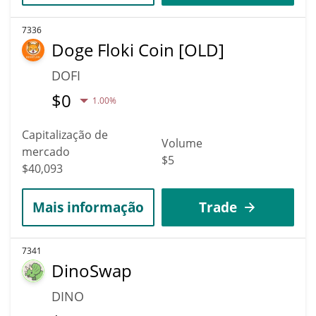
7336
Doge Floki Coin [OLD]
DOFI
$
0
1.00%
Capitalização de
Volume
mercado
$5
$40,093
Mais informação
Trade
7341
DinoSwap
DINO