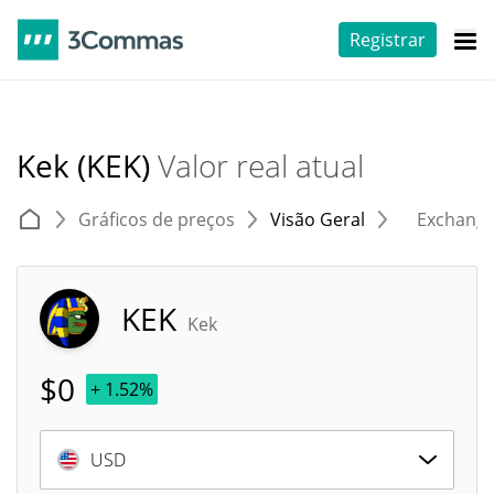
Registrar
Kek (KEK)
Valor real atual
Gráficos de preços
Visão Geral
Exchang
KEK
Kek
$
0
+ 1.52%
USD