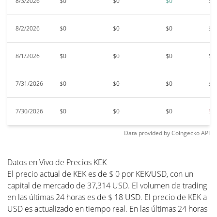
8/3/2026
$0
$0
$0
$0
8/2/2026
$0
$0
$0
$0
8/1/2026
$0
$0
$0
$0
7/31/2026
$0
$0
$0
$0
7/30/2026
$0
$0
$0
$0
Data provided by
Coingecko
API
Datos en Vivo de Precios KEK
El precio actual de KEK es de $ 0 por KEK/USD, con un
capital de mercado de 37,314 USD. El volumen de trading
en las últimas 24 horas es de $ 18 USD. El precio de KEK a
USD es actualizado en tiempo real. En las últimas 24 horas