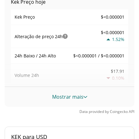
Kek Preço hoje
$<0.000001
Kek Preço
$<0.000001
Alteração de preço
24h
1.52%
$<0.000001 / $<0.000001
24h Baixo / 24h Alto
$17.91
Volume
24h
0.10%
Volume / Limite de
Mostrar mais
0.0004799807
mercado
Data provided by
Coingecko
API
0.000001642276%
Dominio de mercado
#7477
Posição de mercado
KEK para USD