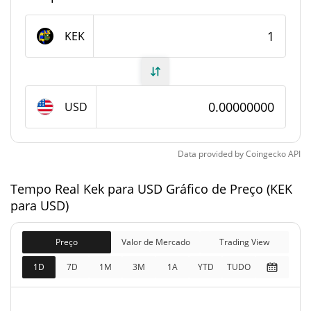
Fornecimento de Kek
KEK
Fornecimento em
420,690,000,000,000 KEK
circulação
420,690,000,000,000 KEK
Fornecimento total
USD
420,690,000,000,000 KEK
Fornecimento máximo
Data provided by
Coingecko
API
Kek Capitalização de mercado
Tempo Real Kek para USD Gráfico de Preço (KEK
para USD)
$37,314
Capitalização de
1.52%
mercado
Preço
Valor de Mercado
Trading View
$37,314
Totalmente diluído
1D
7D
1M
3M
1A
YTD
TUDO
0.95%
Limite de mercado