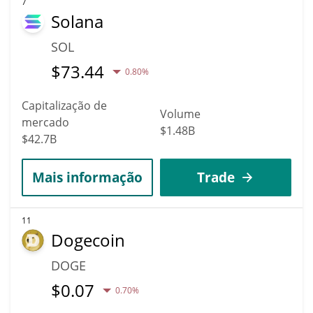
7
Solana
SOL
$
73.44
0.80%
Capitalização de
Volume
mercado
$1.48B
$42.7B
Mais informação
Trade
11
Dogecoin
DOGE
$
0.07
0.70%