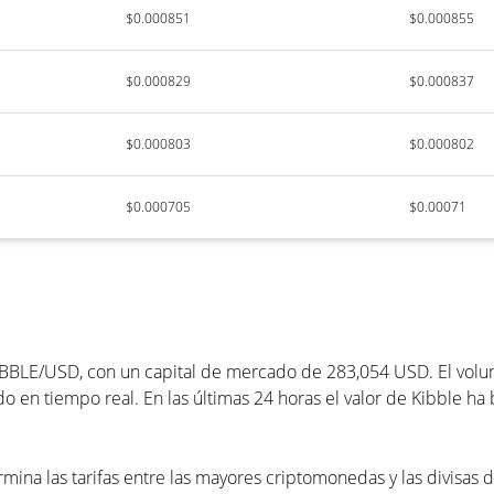
$0.000851
$0.000855
$0.000829
$0.000837
$0.000803
$0.000802
$0.000705
$0.00071
IBBLE/USD, con un capital de mercado de 283,054 USD. El volum
o en tiempo real. En las últimas 24 horas el valor de Kibble ha
rmina las tarifas entre las mayores criptomonedas y las divisas 