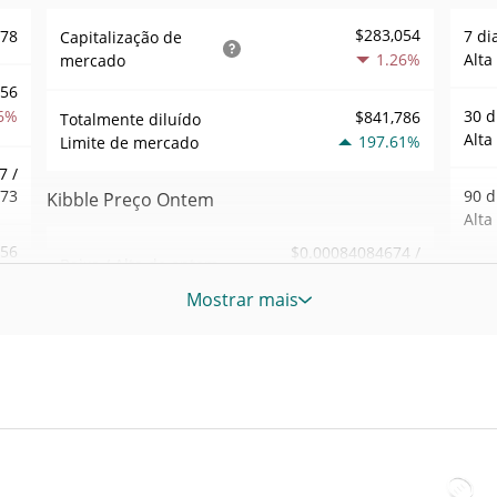
$283,054
178
7 di
Capitalização de
1.26%
Alta
mercado
856
6%
30 d
$841,786
Totalmente diluído
Alta
197.61%
Limite de mercado
7 /
573
90 d
Kibble Preço Ontem
Alta
.56
$0.00084084674 /
Baixa / Alta de ontem
$0.00084206478
0%
52 S
Mostrar mais
Sem
Abertura / Fecho de
$0.00084206478 /
232
$0.00084084674
Ontem
Máxi
tem
Apr 9
0.04%
A mudança de ontem
1%
Baix
57
$1,675.7719
Volume de ontem
tem