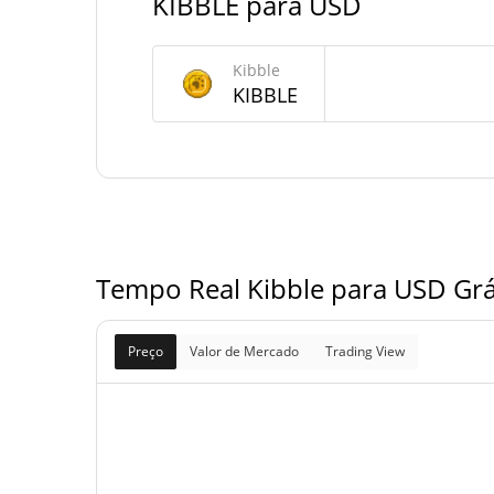
KIBBLE para USD
Fornecimento de Kibble
Kibble
Fornecimento em
KIBBLE
177,000,692.835 KIB
circulação
336,145,765.707 KIB
Fornecimento total
1,000,000,000 KIB
Fornecimento máximo
Tempo Real Kibble para USD Grá
Preço
Valor de Mercado
Trading View