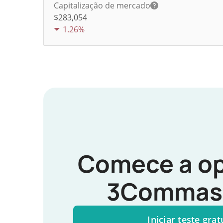
Capitalização de mercado
$283,054
1.26%
Comece a op
3Commas 
Iniciar teste grat