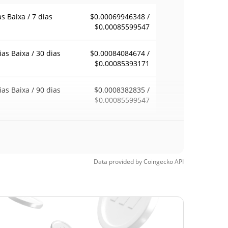
as Baixa / 7 dias
$0.00069946348 /
$0.00085599547
ias Baixa / 30 dias
$0.00084084674 /
$0.00085393171
ias Baixa / 90 dias
$0.0008382835 /
$0.00085599547
emana Baixa / 52
$0.00069946348 /
$0.00085599547
ana Alta
Data provided by
Coingecko
API
ma de todos os
$0.051158
pos
98.35%
, 2024 (2 anos atrás)
a de todos os
$0.00069113
pos
21.80%