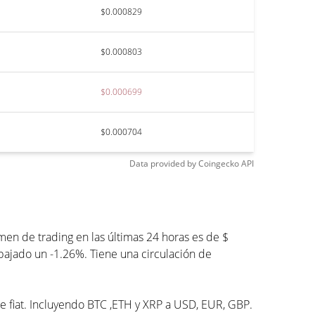
$0.000829
$0.000803
$0.000699
$0.000704
Data provided by
Coingecko
API
en de trading en las últimas 24 horas es de $
 bajado un -1.26%. Tiene una circulación de
de fiat. Incluyendo BTC ,ETH y XRP a USD, EUR, GBP.