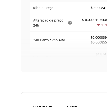
$0.00084
Kibble Preço
$-0.000010750
Alteração de preço
1.2
24h
$0.000839
24h Baixo / 24h Alto
$0.00085
$1,874
Volume
24h
0.4
Volume / Limite de
0.0066226
mercado
0.00001242587
Dominio de mercado
#51
Posição de mercado