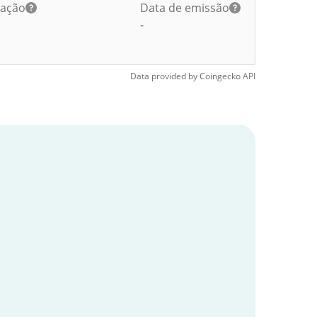
lação
Data de emissão
-
Data provided by
Coingecko
API