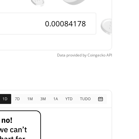
6, 2026 (1 meses atrás)
Data provided by
Coingecko
API
1D
7D
1M
3M
1A
YTD
TUDO