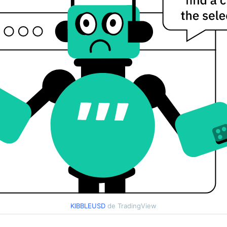
KIBBLEUSD
de TradingView