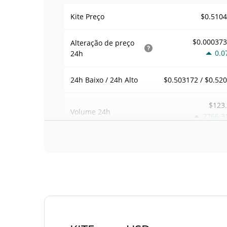
$0.510
Kite Preço
$0.00037
Alteração de preço
0.0
24h
$0.503172 / $0.52
24h Baixo / 24h Alto
$123
Volume
24h
2766.3
Volume / Limite de
0.00028364
mercado
0.00001915554
Dominio de mercado
#37
Posição de mercado