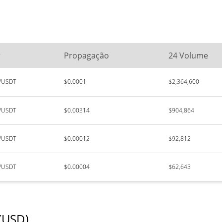
r
Propagação
24 Volume
E/USDT
$0.0001
$2,364,600
E/USDT
$0.00314
$904,864
E/USDT
$0.00012
$92,812
E/USDT
$0.00004
$62,643
 (USD)