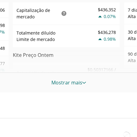
$436,352
406
7 di
Capitalização de
0.07%
Alta
mercado
398
7%
30 d
$436,278
Totalmente diluído
Alta
0.98%
Limite de mercado
048
90 d
Kite Preço Ontem
Alta
.77
$0.50317166 /
1%
Baixa / Alta de ontem
$0.50777155
52 S
Mostrar mais
Sem
715
Abertura / Fecho de
$0.50777155 /
$0.50317166
Ontem
Máxi
tem
6%
Mar 1
0.98%
A mudança de ontem
atrás
84
$216.62902
Volume de ontem
Baix