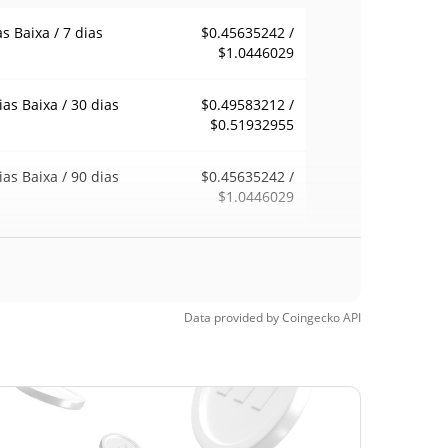
as Baixa / 7 dias
$0.45635242 /
$1.0446029
ias Baixa / 30 dias
$0.49583212 /
$0.51932955
ias Baixa / 90 dias
$0.45635242 /
$1.0446029
emana Baixa / 52
$0.45635242 /
$1.0446029
ana Alta
Data provided by
Coingecko
API
ma de todos os
$33.73
pos
98.49%
5, 2024 (2 anos
)
a de todos os
$0.446368