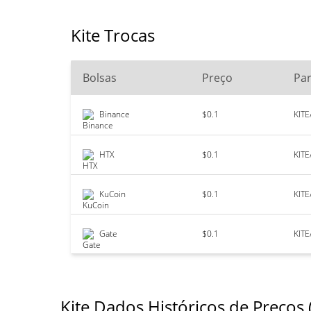
Kite Trocas
Bolsas
Preço
Pa
Binance
$0.1
KIT
HTX
$0.1
KIT
KuCoin
$0.1
KIT
Gate
$0.1
KIT
Kite Dados Históricos de Preços