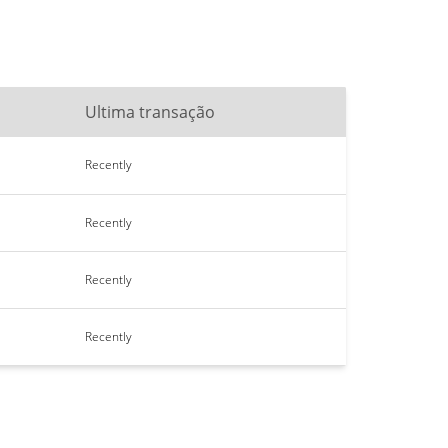
Ultima transação
Recently
Recently
Recently
Recently