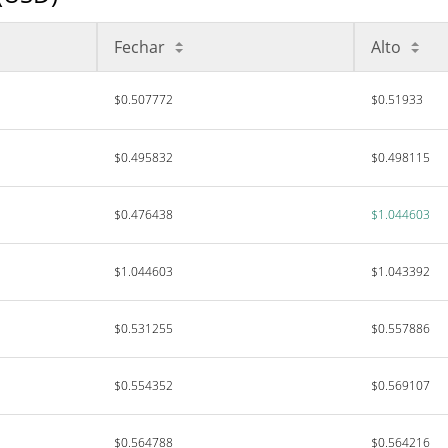
Fechar
Alto
$0.507772
$0.51933
$0.495832
$0.498115
$0.476438
$1.044603
$1.044603
$1.043392
$0.531255
$0.557886
$0.554352
$0.569107
$0.564788
$0.564216