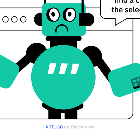
KITEUSD
de TradingView