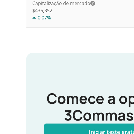
Capitalização de mercado
$436,352
0.07%
Comece a op
3Commas 
Iniciar teste grat