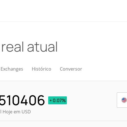
 real atual
Exchanges
Histórico
Conversor
.510406
+ 0.07%
al Hoje em USD