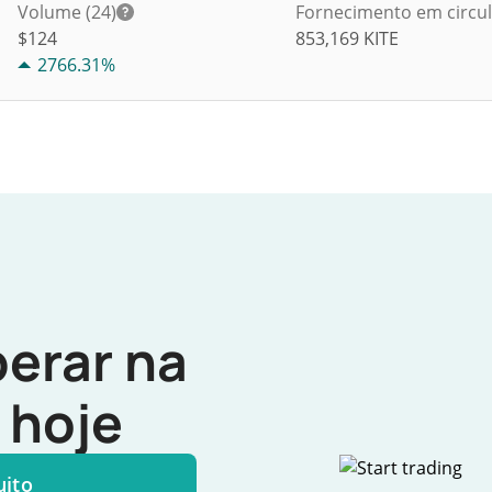
Volume (24)
Fornecimento em circu
$
124
853,169
KITE
2766.31%
erar na
hoje
uito