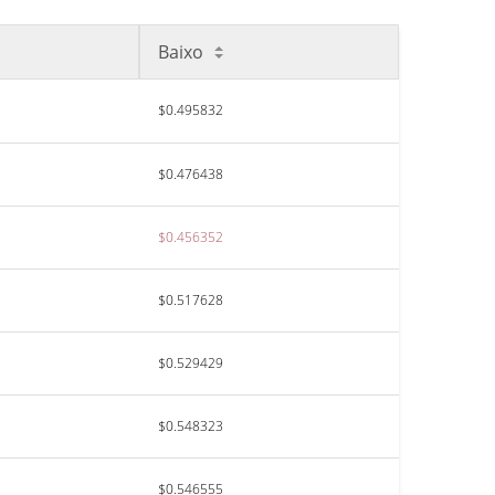
Baixo
$0.495832
$0.476438
$0.456352
$0.517628
$0.529429
$0.548323
$0.546555