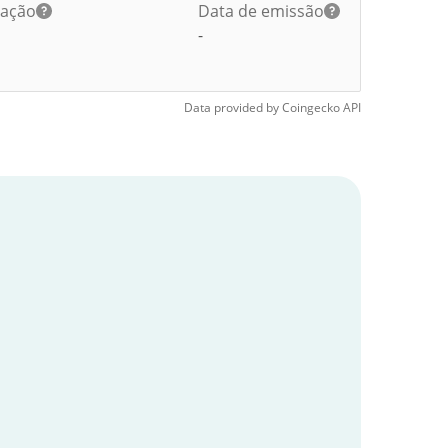
lação
Data de emissão
-
Data provided by
Coingecko
API