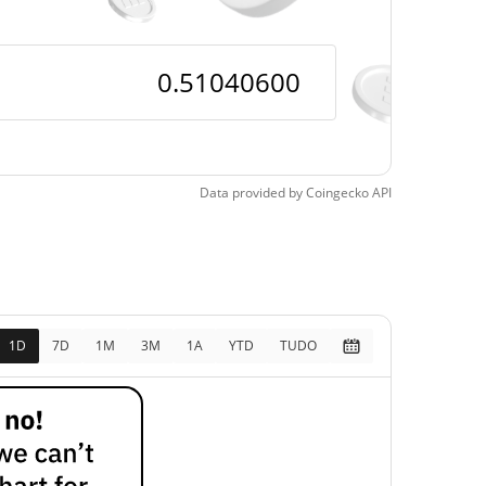
pos
14.35%
, 2026 (2 dias atrás)
Data provided by
Coingecko
API
1D
7D
1M
3M
1A
YTD
TUDO