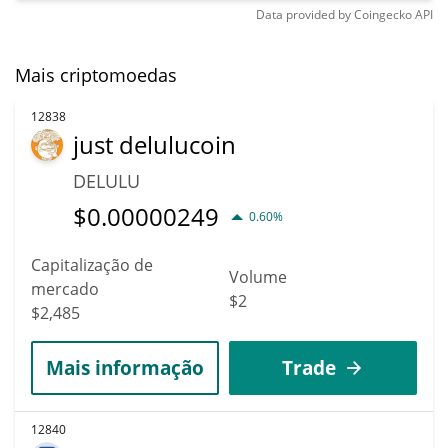
Data provided by
Coingecko
API
Mais criptomoedas
12838
just delulucoin
DELULU
$
0.00000249
0.60%
Capitalização de
Volume
mercado
$2
$2,485
Mais informação
Trade
12840