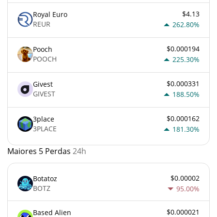
$4.13
Royal Euro
REUR
262.80%
$0.000194
Pooch
POOCH
225.30%
$0.000331
Givest
GIVEST
188.50%
$0.000162
3place
3PLACE
181.30%
Maiores 5 Perdas
24h
$0.00002
Botatoz
BOTZ
95.00%
$0.000021
Based Alien