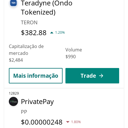
Teradyne (Ondo
Tokenized)
TERON
$
382.88
1.20%
Capitalização de
Volume
mercado
$990
$2,484
Mais informação
Trade
12829
PrivatePay
PP
$
0.00000248
1.80%