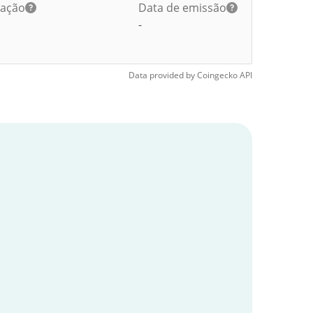
lação
Data de emissão
-
Data provided by
Coingecko
API