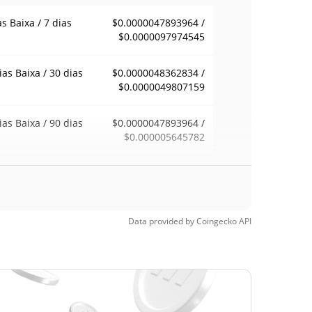
as Baixa / 7 dias
$0.0000047893964 /
$0.0000097974545
ias Baixa / 30 dias
$0.0000048362834 /
$0.0000049807159
ias Baixa / 90 dias
$0.0000047893964 /
$0.000005645782
emana Baixa / 52
$0.0000047893964 /
$0.0000057201842
ana Alta
Data provided by
Coingecko
API
ma de todos os
$0.01085385
pos
99.96%
0, 2025 (1 anos
)
a de todos os
$0.0000034