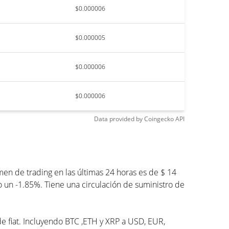
$0.000006
$0.000005
$0.000006
$0.000006
Data provided by
Coingecko
API
n de trading en las últimas 24 horas es de $ 14
 un -1.85%. Tiene una circulación de suministro de
de fiat. Incluyendo BTC ,ETH y XRP a USD, EUR,