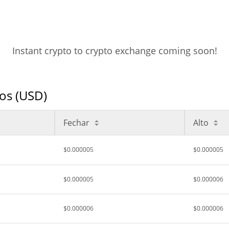
Instant crypto to crypto exchange coming soon!
os (USD)
Fechar
Alto
$0.000005
$0.000005
$0.000005
$0.000006
$0.000006
$0.000006