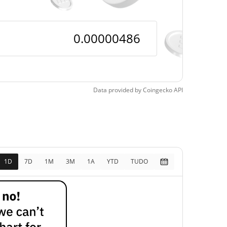
pos
42.80%
3, 2024 (1 anos atrás)
Data provided by
Coingecko
API
1D
7D
1M
3M
1A
YTD
TUDO