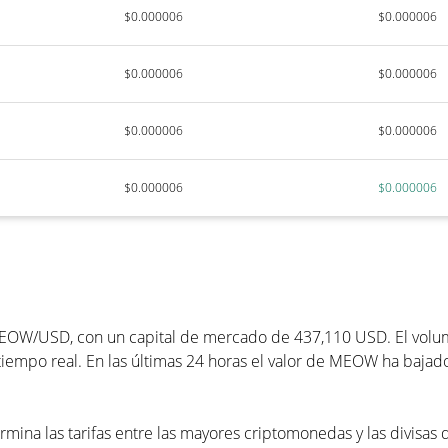
$0.000006
$0.000006
$0.000006
$0.000006
$0.000006
$0.000006
$0.000006
$0.000006
OW/USD, con un capital de mercado de 437,110 USD. El volume
empo real. En las últimas 24 horas el valor de MEOW ha bajado
ina las tarifas entre las mayores criptomonedas y las divisas 