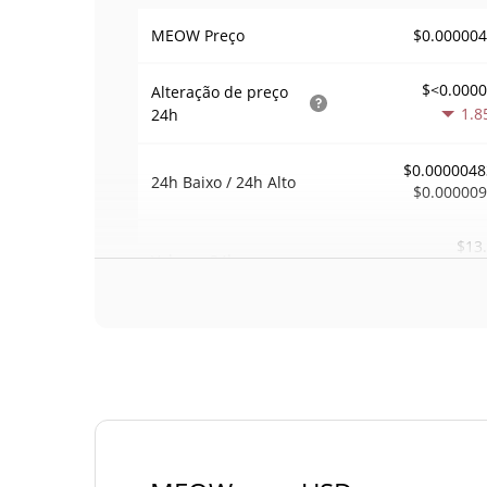
$0.00000
MEOW Preço
$<0.000
Alteração de preço
1.8
24h
$0.0000048
24h Baixo / 24h Alto
$0.00000
$13
Volume
24h
0.1
Volume / Limite de
0.000031410
mercado
0.00001923822
Dominio de mercado
#37
Posição de mercado