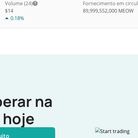
Volume (24)
Fornecimento em circu
$
14
89,999,552,000
MEOW
0.18%
erar na
hoje
uito