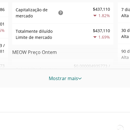
$437,110
486
7 di
Capitalização de
1.82%
Alta
mercado
001
5%
30 d
$437,110
Totalmente diluído
Alta
1.69%
Limite de mercado
3 /
981
90 d
MEOW Preço Ontem
Alta
.73
$0.000004935773 /
Baixa / Alta de ontem
$0.0000049447089
8%
52 S
Mostrar mais
Sem
Abertura / Fecho de
$0.0000049447089 /
858
$0.000004935773
Ontem
Máxi
tem
Feb 2
1.62%
A mudança de ontem
9%
atrás
36
$66.858708
Volume de ontem
Baix