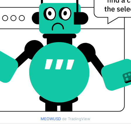
MEOWUSD
de TradingView