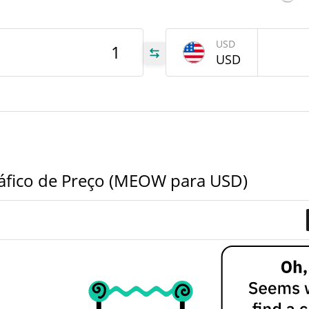
tem
Aug 2
USD
279
USD
OW
663
OW
EOW
fico de Preço (MEOW para USD)