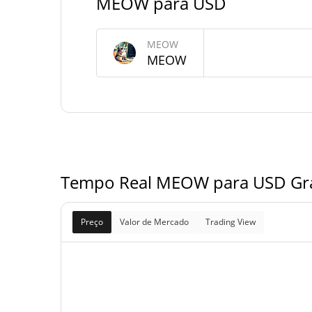
MEOW para USD
Fornecimento de MEOW
MEOW
Fornecimento em
89,999,552,038.
MEOW
ME
circulação
89,999,547,975.
Fornecimento total
ME
90,000,000,000 M
Fornecimento máximo
Tempo Real MEOW para USD Grá
Preço
Valor de Mercado
Trading View