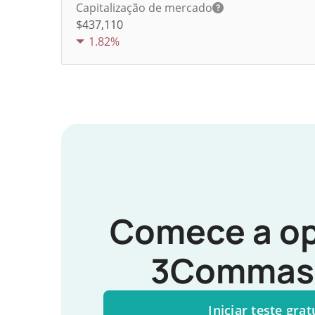
Capitalização de mercado
$437,110
1.82%
Comece a op
3Commas 
Iniciar teste grat