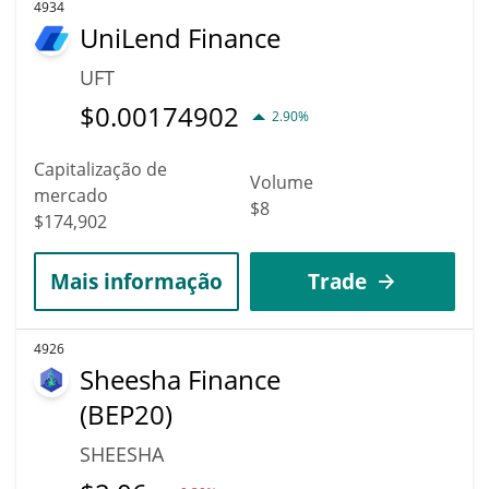
4934
UniLend Finance
UFT
$
0.00174902
2.90%
Capitalização de
Volume
mercado
$8
$174,902
Mais informação
Trade
4926
Sheesha Finance
(BEP20)
SHEESHA