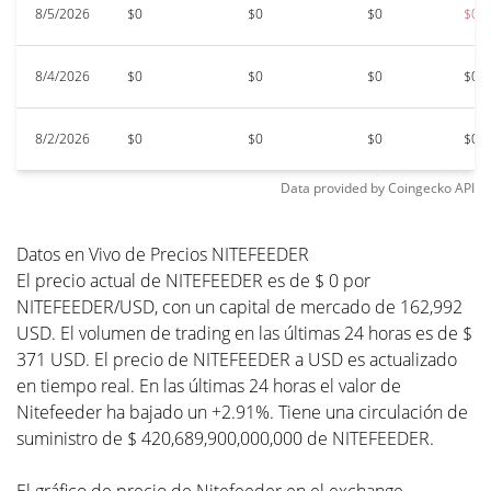
8/5/2026
$0
$0
$0
$0
8/4/2026
$0
$0
$0
$0
8/2/2026
$0
$0
$0
$0
Data provided by
Coingecko
API
Datos en Vivo de Precios NITEFEEDER
El precio actual de NITEFEEDER es de $ 0 por
NITEFEEDER/USD, con un capital de mercado de 162,992
USD. El volumen de trading en las últimas 24 horas es de $
371 USD. El precio de NITEFEEDER a USD es actualizado
en tiempo real. En las últimas 24 horas el valor de
Nitefeeder ha bajado un +2.91%. Tiene una circulación de
suministro de $ 420,689,900,000,000 de NITEFEEDER.