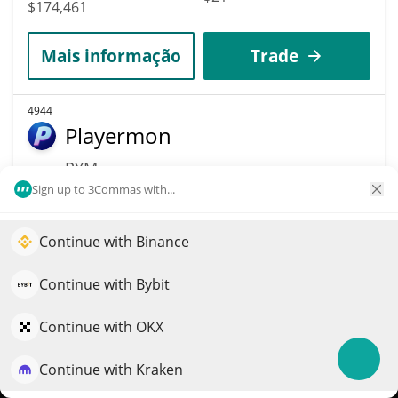
$174,461
Mais informação
Trade
4944
Playermon
PYM
Sign up to 3Commas with...
$
0.00033117
17.80%
Continue with Binance
Capitalização de
Impulsione o crescimento do seu portfólio com IA
Volume
mercado
$1,909
QuantPilot é uma plataforma completa de estratégias onde
Continue with Bybit
$174,293
agentes autônomos criam, fazem backtest e otimizam suas
estratégias e conduzem pesquisas de mercado
Continue with OKX
Mais informação
Trade
Continue with Kraken
Experimente grátis
4936