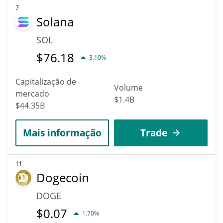
7
Solana
SOL
$
76.18
3.10%
Capitalização de
Volume
mercado
$1.4B
$44.35B
Mais informação
Trade
11
Dogecoin
DOGE
$
0.07
1.70%