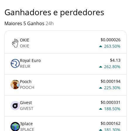
Ganhadores e perdedores
Maiores 5 Ganhos
24h
$0.000026
OKIE
OKIE
263.50%
$4.13
Royal Euro
REUR
262.80%
$0.000194
Pooch
POOCH
225.30%
$0.000331
Givest
GIVEST
188.50%
$0.000162
3place
3PLACE
181.30%