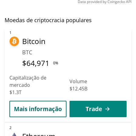
Data provided by
Coingecko
API
Moedas de criptocracia populares
1
Bitcoin
BTC
$
64,971
0%
Capitalização de
Volume
mercado
$12.45B
$1.3T
Mais informação
Trade
2