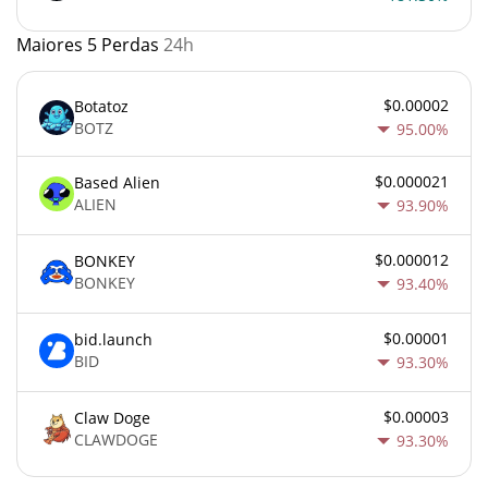
Maiores 5 Perdas
24h
$0.00002
Botatoz
BOTZ
95.00%
$0.000021
Based Alien
ALIEN
93.90%
$0.000012
BONKEY
BONKEY
93.40%
$0.00001
bid.launch
BID
93.30%
$0.00003
Claw Doge
CLAWDOGE
93.30%