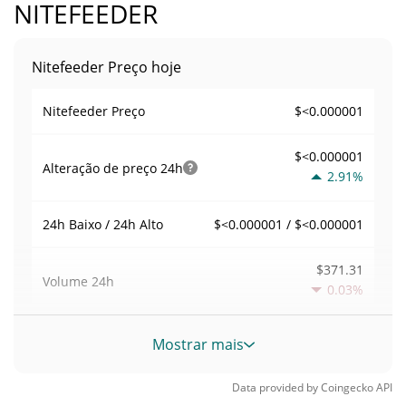
NITEFEEDER
Nitefeeder Preço hoje
$<0.000001
Nitefeeder Preço
$<0.000001
Alteração de preço
24h
2.91%
$<0.000001 / $<0.000001
24h Baixo / 24h Alto
$371.31
Volume
24h
0.03%
Volume / Limite de
Mostrar mais
0.0022780873
mercado
Data provided by
Coingecko
API
0.0000071552341%
Dominio de mercado