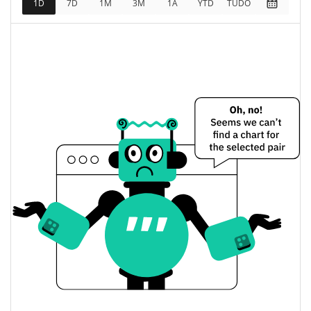
1D
7D
1M
3M
1A
YTD
TUDO
$162,992
Totalmente diluído
2.90%
Limite de mercado
Nitefeeder Preço Ontem
$<0.000001 / $<0.000001
Baixa / Alta de ontem
Abertura / Fecho de
$<0.000001 / $<0.000001
Ontem
2.90%
A mudança de ontem
$1,521.599
Volume de ontem
Histórico do preço do Nitefeeder
$<0.000001 / $<0.000001
7 dias Baixa / 7 dias Alta