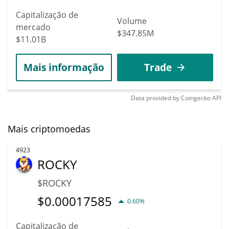
Capitalização de
Volume
mercado
$347.85M
$11.01B
Mais informação
Trade
Data provided by
Coingecko
API
Mais criptomoedas
4923
ROCKY
$ROCKY
$
0.00017585
0.60%
Capitalização de