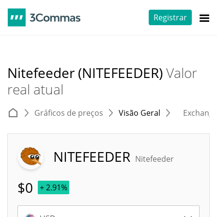
Registrar
Nitefeeder (NITEFEEDER)
Valor
real atual
Gráficos de preços
Visão Geral
Exchang
NITEFEEDER
Nitefeeder
$
0
+ 2.91%