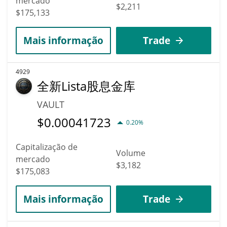
mercado
$2,211
$175,133
Mais informação
Trade
4929
全新Lista股息金库
VAULT
$
0.00041723
0.20%
Capitalização de
Volume
mercado
$3,182
$175,083
Mais informação
Trade